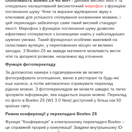
Особливість Boeleo Z6 4G MiFi
- динамік високої якості та
спеціально налаштований високоточний
мікрофон
з функцією
поглинання шуму. Чітке та виразне відтворення звуку є
ключовим для успішного спілкування іноземними мовами, і
цей перекладач забезпечує саме такий високий стандарт
якості. Мікрофон з функцією поглинання шуму дозволяє
ефективно спілкуватися з іноземцями навіть у найскладніших
шумних умовах. Такий функціонал особливо важливий на
галасливих вулицях, у переповнених місцях чи великих
заходах. З Boeleo Z6 ви завжди матимете можливість вести
чіткі та зрозумілі розмови, незалежно від оточення.
Функція фотоперекладу
За допомогою камери з підсвічуванням ви можете
фотографувати оголошення, меню в ресторані та будь-які
інші написи, а потім автоматично отримувати переклад
рідною мовою. З фотоперекладом ви можете швидко та легко
зрозуміти інформацію, яка надається іншою мовою. Переклад
по фото в Boeleo Z6 (W1 3.0 New) доступний у більш ніж 50
країнах світу.
Режим конференції у перекладачі Boeleo Z6
Функція "Конференція" в електронному перекладачі Boeleo –
це справжній прорив у комунікації! Завдяки внутрішньому ID-