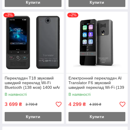
Купити
Купити
–3%
–2%
Перекладач T18 звуковий
Електронний перекладач AI
швидкий переклад Wi-Fi
Translator F6 звуковий
Bluetooth (138 мов) 1400 мАг
швидкий переклад Wi-Fi (139
мов)
В наявності
В наявності
3 699
4 299
₴
₴
3 799 ₴
4 399 ₴
Купити
Купити