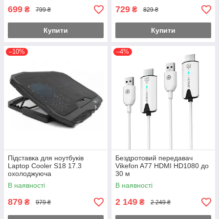
699
729
₴
₴
799 ₴
829 ₴
Купити
Купити
–10%
–4%
Підставка для ноутбуків
Бездротовий передавач
Laptop Cooler S18 17.3
Vikefon A77 HDMI HD1080 до
охолоджуюча
30 м
В наявності
В наявності
879
2 149
₴
₴
979 ₴
2 249 ₴