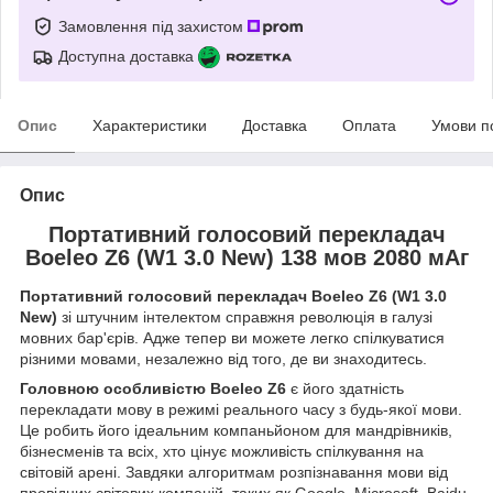
Замовлення під захистом
Доступна доставка
Опис
Характеристики
Доставка
Оплата
Умови п
Опис
Портативний голосовий перекладач
Boeleo Z6 (W1 3.0 New) 138 мов 2080 мАг
Портативний голосовий перекладач Boeleo Z6 (W1 3.0
New)
зі штучним інтелектом справжня революція в галузі
мовних бар'єрів. Адже тепер ви можете легко спілкуватися
різними мовами, незалежно від того, де ви знаходитесь.
Головною особливістю Boeleo Z6
є його здатність
перекладати мову в режимі реального часу з будь-якої мови.
Це робить його ідеальним компаньйоном для мандрівників,
бізнесменів та всіх, хто цінує можливість спілкування на
світовій арені. Завдяки алгоритмам розпізнавання мови від