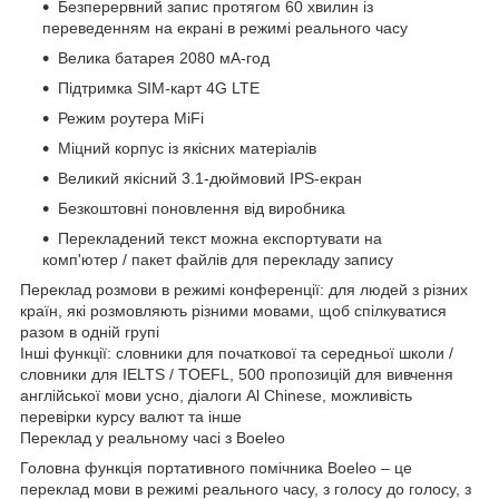
Безперервний запис протягом 60 хвилин із
переведенням на екрані в режимі реального часу
Велика батарея 2080 мА-год
Підтримка SIM-карт 4G LTE
Режим роутера MiFi
Міцний корпус із якісних матеріалів
Великий якісний 3.1-дюймовий IPS-екран
Безкоштовні поновлення від виробника
Перекладений текст можна експортувати на
комп'ютер / пакет файлів для перекладу запису
Переклад розмови в режимі конференції: для людей з різних
країн, які розмовляють різними мовами, щоб спілкуватися
разом в одній групі
Інші функції: словники для початкової та середньої школи /
словники для IELTS / TOEFL, 500 пропозицій для вивчення
англійської мови усно, діалоги Al Chinese, можливість
перевірки курсу валют та інше
Переклад у реальному часі з Boeleo
Головна функція портативного помічника Boeleo – це
переклад мови в режимі реального часу, з голосу до голосу, з