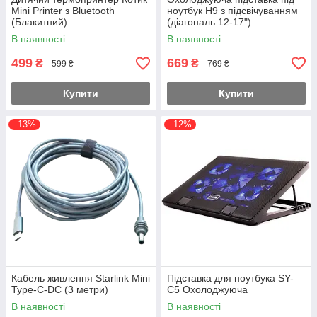
Mini Printer з Bluetooth
ноутбук H9 з підсвічуванням
(Блакитний)
(діагональ 12-17")
В наявності
В наявності
499
669
₴
₴
599 ₴
769 ₴
Купити
Купити
–13%
–12%
Кабель живлення Starlink Mini
Підставка для ноутбука SY-
Type-C-DC (3 метри)
C5 Охолоджуюча
В наявності
В наявності