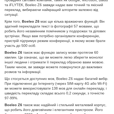
провідних світових компаній, таких як Google, Microsoft, Baidu
та iFLYTEK, Boeleo Z6 завжди надає вам точний та якісний
переклад, вибираючи найкращий алгоритм залежно від
ситуації.
Крім того,
Boeleo Z6
має ще кілька вражаючих функцій. Він
здатний перекладати текст із фотографії 57 мовами, що
робить його незамінним помічником у подорожах та ділових
зустрічах. Якщо вам потрібно організувати конференцію,
пристрій підтримує режим конференції, в якому може брати
участь до 500 осіб.
Boeleo Z6
також має функцію запису мови протягом 60
хвилин. Це означає, що ви можете легко зберегти монолог
іншої людини і отримати її переклад обраною вами мовою.
Таким чином, ви завжди можете повернутися до важливих
розмов та інформації.
Що стосується доступних мов, Boeleo Z6 надає багатий вибір.
При підключенні до Інтернету (через SIM-карту 4G або Wi-Fi)
ви можете використовувати 138 мов для онлайн перекладу, і
швидкість перекладу складає всього 0,2 секунди, з точністю
97-99%.
Boeleo Z6
також має надійний і стильний металевий корпус,
що робить його довговічним і елегантним пристроєм. Його