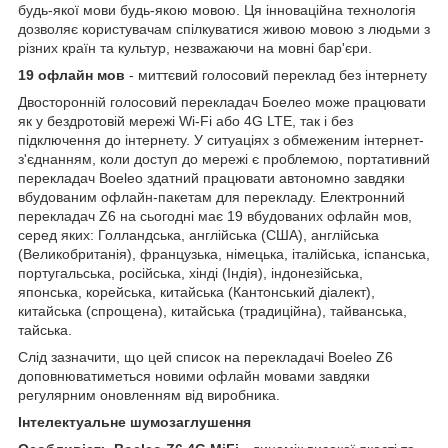
будь-якої мови будь-якою мовою. Ця інноваційна технологія
дозволяє користувачам спілкуватися живою мовою з людьми з
різних країн та культур, незважаючи на мовні бар'єри.
19 офлайн мов
- миттєвий голосовий переклад без інтернету
Двосторонній голосовий перекладач Боелео може працювати
як у бездротовій мережі Wi-Fi або 4G LTE, так і без
підключення до інтернету. У ситуаціях з обмеженим інтернет-
з'єднанням, коли доступ до мережі є проблемою, портативний
перекладач Boeleo здатний працювати автономно завдяки
вбудованим офлайн-пакетам для перекладу. Електронний
перекладач Z6 на сьогодні має 19 вбудованих офлайн мов,
серед яких: Голландська, англійська (США), англійська
(Великобританія), французька, німецька, італійська, іспанська,
португальська, російська, хінді (Індія), індонезійська,
японська, корейська, китайська (Кантонський діалект),
китайська (спрощена), китайська (традиційна), тайванська,
тайська.
Слід зазначити, що цей список на перекладачі Boeleo Z6
доповнюватиметься новими офлайн мовами завдяки
регулярним оновленням від виробника.
Інтелектуальне шумозаглушення