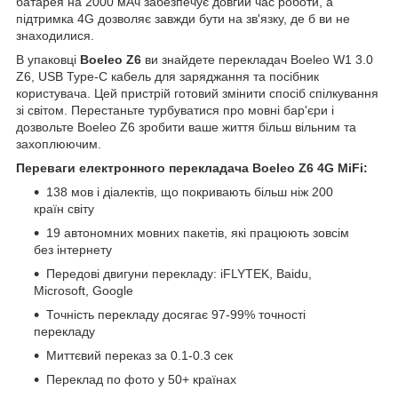
батарея на 2000 мАч забезпечує довгий час роботи, а
підтримка 4G дозволяє завжди бути на зв'язку, де б ви не
знаходилися.
В упаковці
Boeleo Z6
ви знайдете перекладач Boeleo W1 3.0
Z6, USB Type-C кабель для заряджання та посібник
користувача. Цей пристрій готовий змінити спосіб спілкування
зі світом. Перестаньте турбуватися про мовні бар'єри і
дозвольте Boeleo Z6 зробити ваше життя більш вільним та
захоплюючим.
Переваги електронного перекладача Boeleo Z6 4G MiFi:
138 мов і діалектів, що покривають більш ніж 200
країн світу
19 автономних мовних пакетів, які працюють зовсім
без інтернету
Передові двигуни перекладу: iFLYTEK, Baidu,
Microsoft, Google
Точність перекладу досягає 97-99% точності
перекладу
Миттєвий переказ за 0.1-0.3 сек
Переклад по фото у 50+ країнах