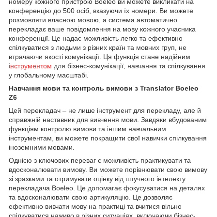
номеру кожного пристрою Boeleo ви можете викликати на
конференцію до 500 осіб, вказуючи їх номери. Ви можете
розмовляти власною мовою, а система автоматично
перекладає ваше повідомлення на мову кожного учасника
конференції. Це надає можливість легко та ефективно
спілкуватися з людьми з різних країн та мовних груп, не
втрачаючи якості комунікації. Ця функція стане надійним
інструментом
для бізнес-комунікації, навчання та спілкування
у глобальному масштабі.
Навчання мови та контроль вимови з Translator Boeleo
Z6
Цей перекладач – не лише інструмент для перекладу, але й
справжній наставник для вивчення мови. Завдяки вбудованим
функціям контролю вимови та іншим навчальним
інструментам, ви можете покращити свої навички спілкування
іноземними мовами.
Однією з ключових переваг є можливість практикувати та
вдосконалювати вимову. Ви можете порівнювати свою вимову
зі зразками та отримувати оцінку від штучного інтелекту
перекладача Boeleo. Це допомагає фокусуватися на деталях
та вдосконалювати свою артикуляцію. Це дозволяє
ефективно вивчати мову на практиці та вчитися вільно
спілкуватися наживо в різних ситуаціях, включаючи бізнес-