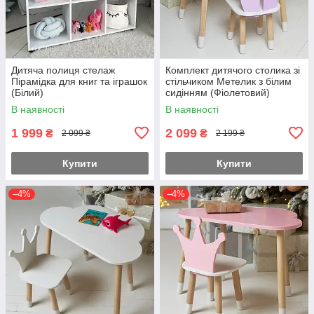
Дитяча полиця стелаж
Комплект дитячого столика зі
Пірамідка для книг та іграшок
стільчиком Метелик з білим
(Білий)
сидінням (Фіолетовий)
В наявності
В наявності
1 999
2 099
₴
₴
2 099 ₴
2 199 ₴
Купити
Купити
–4%
–4%