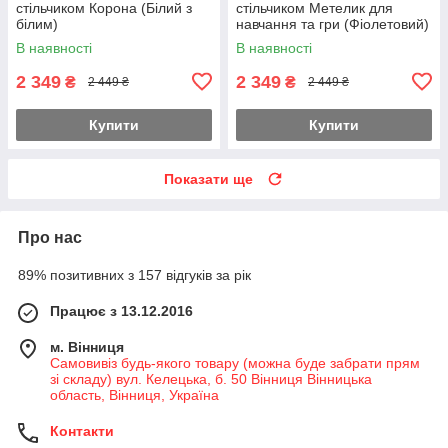
стільчиком Корона (Білий з
стільчиком Метелик для
білим)
навчання та гри (Фіолетовий)
В наявності
В наявності
2 349
2 349
₴
₴
2 449 ₴
2 449 ₴
Купити
Купити
Показати ще
Про нас
89% позитивних з 157 відгуків за рік
Працює з 13.12.2016
м. Вінниця
Самовивіз будь-якого товару (можна буде забрати прям
зі складу) вул. Келецька, б. 50 Вінниця Вінницька
область, Вінниця, Україна
Контакти