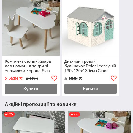
Комплект столик Хмара
Дитячий ігровий
для навчання та гри зі
будиночок Doloni середній
стільчиком Корона біла
130х120х130см (Сіро-
бірюзовий)
2 349
5 999
₴
₴
2 449 ₴
Купити
Купити
Акційні пропозиції та новинки
–5%
–5%