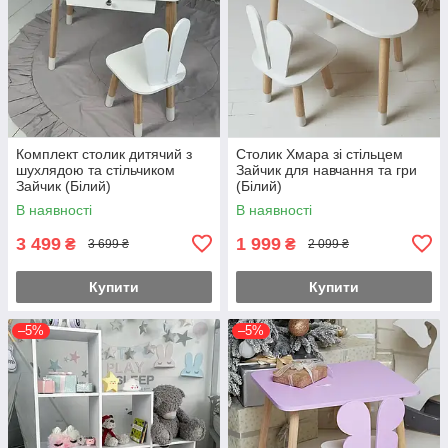
Комплект столик дитячий з
Столик Хмара зі стільцем
шухлядою та стільчиком
Зайчик для навчання та гри
Зайчик (Білий)
(Білий)
В наявності
В наявності
3 499
1 999
₴
₴
3 699 ₴
2 099 ₴
Купити
Купити
–5%
–5%