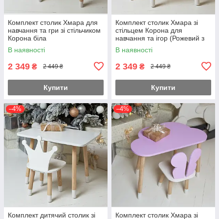
Комплект столик Хмара для
Комплект столик Хмара зі
навчання та гри зі стільчиком
стільцем Корона для
Корона біла
навчання та ігор (Рожевий з
білим)
В наявності
В наявності
2 349
2 349
₴
₴
2 449 ₴
2 449 ₴
Купити
Купити
–4%
–4%
Комплект дитячий столик зі
Комплект столик Хмара зі