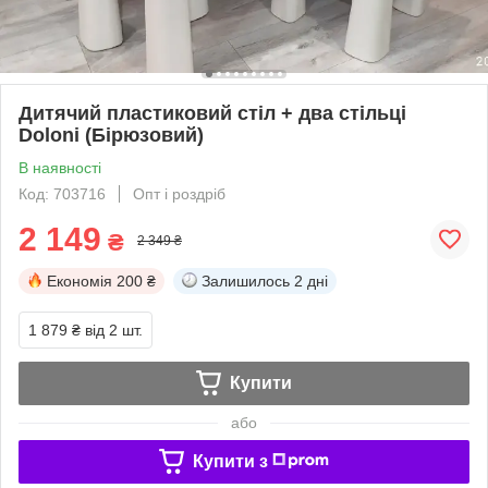
Дитячий пластиковий стіл + два стільці
Doloni (Бірюзовий)
В наявності
Код: 703716
Опт і роздріб
2 149
₴
2 349 ₴
Економія
200 ₴
Залишилось
2 дні
1 879 ₴
від 2 шт.
Купити
або
Купити з