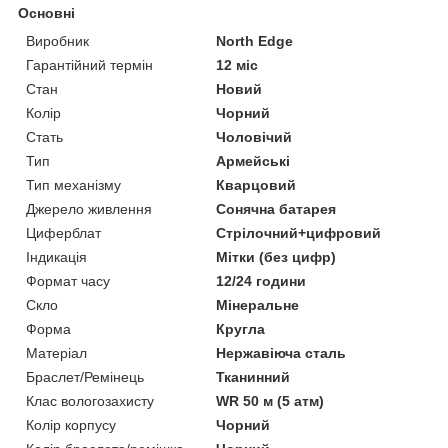
Основні
Виробник
North Edge
Гарантійний термін
12 міс
Стан
Новий
Колір
Чорний
Стать
Чоловічий
Тип
Армейські
Тип механізму
Кварцовий
Джерело живлення
Сонячна батарея
Циферблат
Стрілочний+цифровий
Індикація
Мітки (без цифр)
Формат часу
12/24 години
Скло
Мінеральне
Форма
Кругла
Матеріал
Нержавіюча сталь
Браслет/Ремінець
Тканинний
Клас вологозахисту
WR 50 м (5 атм)
Колір корпусу
Чорний