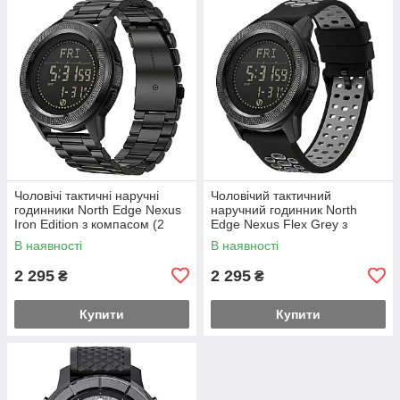
Чоловічі тактичні наручні
Чоловічий тактичний
годинники North Edge Nexus
наручний годинник North
Iron Edition з компасом (2
Edge Nexus Flex Grey з
ремінці)
компасом (2 ремінці)
В наявності
В наявності
2 295
2 295
₴
₴
Купити
Купити