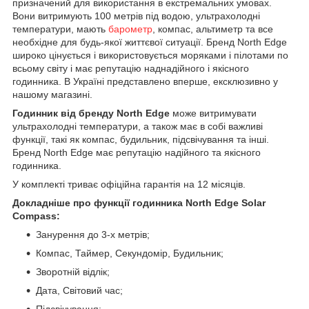
призначений для використання в екстремальних умовах.
Вони витримують 100 метрів під водою, ультрахолодні
температури, мають
барометр
, компас, альтиметр та все
необхідне для будь-якої життєвої ситуації. Бренд North Edge
широко цінується і використовується моряками і пілотами по
всьому світу і має репутацію наднадійного і якісного
годинника. В Україні представлено вперше, ексклюзивно у
нашому магазині.
Годинник від бренду North Edge
може витримувати
ультрахолодні температури, а також має в собі важливі
функції, такі як компас, будильник, підсвічування та інші.
Бренд North Edge має репутацію надійного та якісного
годинника.
У комплекті триває офіційна гарантія на 12 місяців.
Докладніше про функції годинника North Edge Solar
Compass:
Занурення до 3-х метрів;
Компас, Таймер, Секундомір, Будильник;
Зворотній відлік;
Дата, Світовий час;