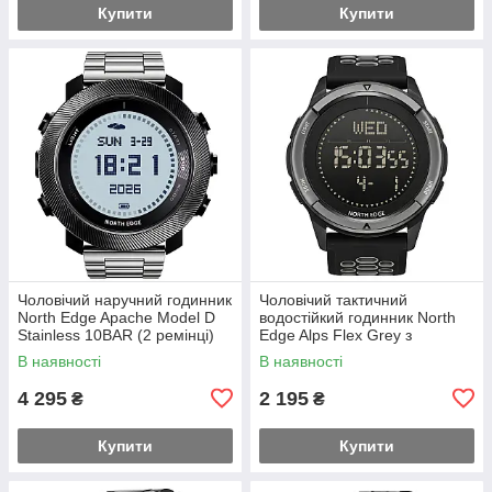
Купити
Купити
Чоловічий наручний годинник
Чоловічий тактичний
North Edge Apache Model D
водостійкий годинник North
Stainless 10BAR (2 ремінці)
Edge Alps Flex Grey з
компасом (2 ремінці)
В наявності
В наявності
4 295
2 195
₴
₴
Купити
Купити