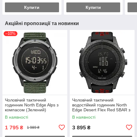
Купити
Купити
Акційні пропозиції та новинки
–10%
Чоловічий тактичний
Чоловічий тактичний
годинник North Edge Alps з
водостійкий годинник North
компасом (Зелений)
Edge Desert Flex Red 5BAR з
компасом (2 ремінці)
В наявності
В наявності
1 795
3 895
₴
₴
1 989 ₴