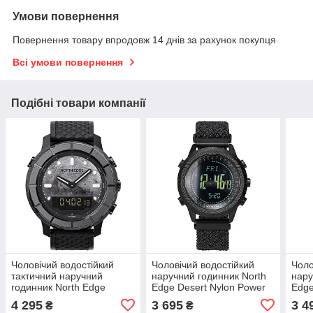
Умови повернення
Повернення товару впродовж 14 днів за рахунок покупця
Всі умови повернення
Подібні товари компанії
Чоловічий водостійкий
Чоловічий водостійкий
Чоло
тактичний наручний
наручний годинник North
нару
годинник North Edge
Edge Desert Nylon Power
Edge
Tharsis з компасом
5BAR з компасом (2
ком
4 295
3 695
3 4
₴
₴
Чорний
ремінці) Чорний