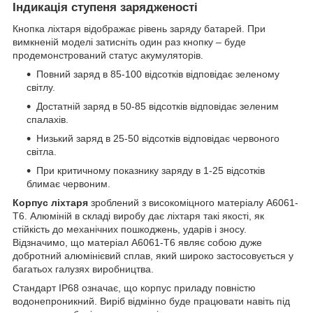
Індикація ступеня зарядженості
Кнопка ліхтаря відображає рівень заряду батарей. При
вимкненій моделі затисніть один раз кнопку – буде
продемонстрований статус акумуляторів.
Повний заряд в 85-100 відсотків відповідає зеленому
світлу.
Достатній заряд в 50-85 відсотків відповідає зеленим
спалахів.
Низький заряд в 25-50 відсотків відповідає червоного
світла.
При критичному показнику заряду в 1-25 відсотків
блимає червоним.
Корпус ліхтаря
зроблений з високоміцного матеріалу А6061-
Т6. Алюміній в складі виробу дає ліхтаря такі якості, як
стійкість до механічних пошкоджень, ударів і зносу.
Відзначимо, що матеріал А6061-Т6 являє собою дуже
добротний алюмінієвий сплав, який широко застосовується у
багатьох галузях виробництва.
Стандарт IP68 означає, що корпус приладу повністю
водонепроникний. Виріб відмінно буде працювати навіть під