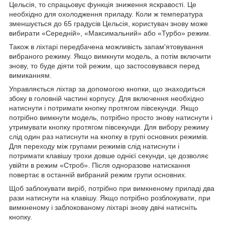
Цельсія, то спрацьовує функція зниження яскравості. Це
необхідно для охолодження приладу. Коли ж температура
зменшується до 65 градусів Цельсія, користувач знову може
вибирати «Середній», «Максимальний» або «Турбо» режим.
Також в ліхтарі передбачена можливість запам'ятовування
вибраного режиму. Якщо вимкнути модель, а потім включити
знову, то буде діяти той режим, що застосовувався перед
вимиканням.
Управляється ліхтар за допомогою кнопки, що знаходиться
збоку в головній частині корпусу. Для включення необхідно
натиснути і потримати кнопку протягом півсекунди. Якщо
потрібно вимкнути модель, потрібно просто знову натиснути і
утримувати кнопку протягом півсекунди. Для вибору режиму
слід один раз натиснути на кнопку в групі основних режимів.
Для переходу між групами режимів слід натиснути і
потримати клавішу трохи довше однієї секунди, це дозволяє
увійти в режим «Строб». Після одноразове натискання
повертає в останній вибраний режим групи основних.
Щоб заблокувати виріб, потрібно при вимкненому приладі два
рази натиснути на клавішу. Якщо потрібно розблокувати, при
вимкненому і заблокованому ліхтарі знову двічі натисніть
кнопку.