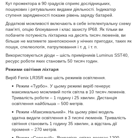
Кут прожектора в 90 градусів сприяє дослідницьких,
пошукових і рятувальних видами діяльності. Індикатор
ступеня зарядженості покаже рівень заряду батарей.
Додаткові можливості включають в себе інтелектуальну схему
пам'яті, опцію блокування і клас захисту IP68. Як тільки ви
побачите потужність ліхтарика на десять тисяч люменів, ви
більше не матимете занепокоєння у нічних пригодах, таких як
пошук, спелеологія, патрулювання і т. д. і т. п.
Використовуються діоди – шість примірників Luminus SST40,
ресурс роботи яких становить 50 тисяч годин.
Режими світіння ліхтаря
Виріб Fenix LR35R має шість режимів освітлення.
Режим «Турбо». У цьому режимі виріб генерує
максимально можливий потік світла в 10 тисяч люменів.
Тривалість роботи – 1 годину і 25 хвилин. Дистанція
освітлення найбільша – 500 метрів.
Режим «Максимальний». На цьому рівні модель
здатна видати освітлення в 3 тисячі люменів. Тривалість
світіння становить 1 годину 35 хвилин, а відстань дії
променя – 270 метрів.
Режим «Середній». Яскравість світла досягає 1200