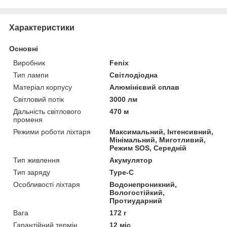
Характеристики
Основні
Виробник
Fenix
Тип лампи
Світлодіодна
Матеріал корпусу
Алюмінієвий сплав
Світловий потік
3000 лм
Дальність світлового
470 м
променя
Режими роботи ліхтаря
Максимальний, Інтенсивний,
Мінімальний, Миготливий,
Режим SOS, Середній
Тип живлення
Акумулятор
Тип заряду
Type-C
Особливості ліхтаря
Водонепроникний,
Вологостійкий,
Протиударний
Вага
172 г
Гарантійний термін
12 міс