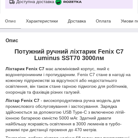
Доступна доставка
Опис
Характеристики
Доставка
Оплата
Умови п
Опис
Потужний ручний ліхтарик Fenix C7
Luminus SST70 3000лм
Ліхтарик Fenix C7
має алюмінієвий корпус, який є
водонепроникним і протиударним. Fenix C7 стане в нагоді на
кожному підприємстві за відсутності або недостатнього
освітлення, він також стане гарною підмогою для робітників,
охоронців та фахівців різних галузей.
Ліхтар Fenix C7
- високопродуктивна ручна модель для
промислового обслуговування і застосування. Зарядка
здійснюється за допомогою USB Type-C з включеною літій-
іонною батареєю ємністю 5000 мАг. Здатний давати
найбільшу яскравість освітлення в 3000 люменів в турбо-
режимі при дистанції променя до 470 метрів.