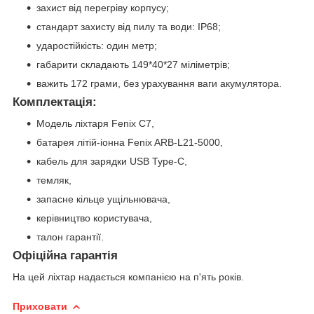
захист від перегріву корпусу;
стандарт захисту від пилу та води: IP68;
ударостійкість: один метр;
габарити складають 149*40*27 міліметрів;
важить 172 грами, без урахування ваги акумулятора.
Комплектація:
Модель ліхтаря Fenix C7,
батарея літій-іонна Fenix ARB-L21-5000,
кабель для зарядки USB Type-C,
темляк,
запасне кільце ущільнювача,
керівництво користувача,
талон гарантії.
Офіційна гарантія
На цей ліхтар надається компанією на п'ять років.
Приховати