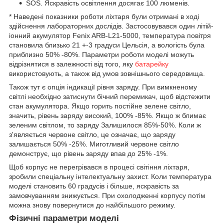
SOS. Яскравість освітлення досягає 100 люменів.
* Наведені показники роботи ліхтаря були отримані в ході
здійснення лабораторних дослідів. Застосовувався один літій-
іонний акумулятор Fenix ARB-L21-5000, температура повітря
становила близько 21 +-3 градуси Цельсія, а вологість була
приблизно 50% -80%. Параметри роботи моделі можуть
відрізнятися в залежності від того, яку
батарейку
використовують, а також від умов зовнішнього середовища.
Також тут є опція індикації рівня заряду. При вимкненому
світлі необхідно затиснути бічний перемикач, щоб відстежити
стан акумулятора. Якщо горить постійне зелене світло,
значить, рівень заряду високий, 100% -85%. Якщо ж блимає
зеленим світлом, то заряду Залишилося 85%-50%. Коли ж
з'являється червоне світло, це означає, що заряду
залишається 50% -25%. Миготливий червоне світло
демонструє, що рівень заряду впав до 25% -1%.
Щоб корпус не перегрівався в процесі світіння ліхтаря,
зробили спеціальну інтелектуальну захист. Коли температура
моделі становить 60 градусів і більше, яскравість за
замовчуванням знижується. При охолодженні корпусу потім
можна знову повернутися до найбільшого режиму.
Фізичні параметри моделі