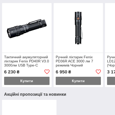
Тактичний акумуляторний
Ручний ліхтарик Fenix
Ручн
ліхтарик Fenix PD40R V3.0
PD36R ACE 3000 лм 7
LD1
3000лм USB Type-C
режимів Чорний
(Чор
(Чорний)
6 230
6 950
3 1
₴
₴
Купити
Купити
Акційні пропозиції та новинки