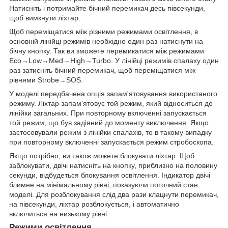
Натисніть і потримайте бічний перемикач десь півсекунди,
щоб вимкнути ліхтар.
Щоб переміщатися між різними режимами освітлення, в
основній лінійці режимів необхідно один раз натиснути на
бічну кнопку. Так ви зможете перемикатися між режимами
Eco→Low→Med→High→Turbo. У лінійці режимів спалаху один
раз затисніть бічний перемикач, щоб переміщатися між
рівнями Strobe→SOS.
У моделі передбачена опція запам'ятовування використаного
режиму. Ліхтар запам'ятовує той режим, який відноситься до
лінійки загальних. При повторному включенні запускається
той режим, що був задіяний до моменту виключення. Якщо
застосовували режим з лінійки спалахів, то в такому випадку
при повторному включенні запускається режим стробоскопа.
Якщо потрібно, ви також можете блокувати ліхтар. Щоб
заблокувати, двічі натисніть на кнопку, приблизно на половину
секунди, відбудеться блокування освітлення. Індикатор двічі
блимне на мінімальному рівні, показуючи поточний стан
моделі. Для розблокування слід два рази клацнути перемикач,
на півсекунди, ліхтар розблокується, і автоматично
включиться на низькому рівні.
Режими освітлення