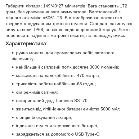
Габарити ліхтаря: 149*40*27 міліметрів. Вага становить 172
грам, без урахування ваги акумулятора. Виготовлений з
міцного алюмінію а6061-Т6. Є антиабразивне покриття з
твердим анодуванням третього ступеня. Стандарт захисту від
пилу та води: IP68, повністю водонепроникний корпус. Легко
переносить падіння з метрової висоти, не пошкоджуючись.
Характеристика:
ручна модель для промислових робіт, активного
відпочинку;
найбільший світловий потік досягає 3000 люменів;
максимальна далекобійність: 470 метрів;
тривалість роботи найбільша-68 годин;
сім режимів світіння;
використаний діод: Luminus SST70;
живиться від літій-іонної батареї ємністю 5000 мАг;
є опція блокування ліхтаря;
індикація ступеня зарядженості батареї;
заряджається за допомогою USB Type-C;