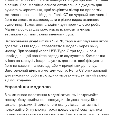
Тривалість роботи ліхтаря налічує 68 годин при використанні
в режимі Eco. Магнітна основа оптимально підходить для
ручного використання, щоб закріпити ліхтар на прилеглій
металевій поверхні. Модель Fenix C7 це чудовий помічник, і
його ви зможете застосовувати в різних видах активного
відпочинку. Також можна задіяти для промислових робіт.
Магнітна основа дає можливість встановити ліхтар
вертикально, і тим самим звільнити руки.
Застосований діод-Luminus SST70, термін експлуатації якого
досягає 50000 годин. Управляється модель через бічну
кнопку. При зарядці через USB Type-C три години вам
необхідно, щоб повністю зарядити акумулятор. Комфортна
кліпса на корпусі ліхтаря служить для того, щоб фіксувати
його на кишені, наприклад, або ж прикріпити до поясу.
Виготовлений цілком з металу корпус Fenix C7 оптимальний
для виконання робіт в складних умовах – ефективний захист
від пошкоджень.
Управління моделлю
З вимкненого положення моделі затисніть і потримайте
кнопку збоку приблизно півсекунди. Це дозволяє увійти в
загальні режими. З включеного стану ліхтаря затисніть і
потримайте бічну кнопку трохи довше однієї секунди, тим
самим запускаючи режим спалахів. Також з включеного стану