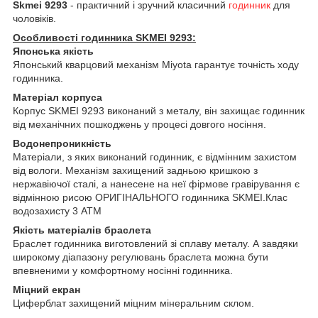
Skmei 9293
- практичний і зручний класичний
годинник
для
чоловіків.
Особливості годинника SKMEI 9293:
Японська якість
Японський кварцовий механізм Miyota гарантує точність ходу
годинника.
Матеріал корпуса
Корпус SKMEI 9293 виконаний з металу, він захищає годинник
від механічних пошкоджень у процесі довгого носіння.
Водонепроникність
Матеріали, з яких виконаний годинник, є відмінним захистом
від вологи. Механізм захищений задньою кришкою з
нержавіючої сталі, а нанесене на неї фірмове гравірування є
відмінною рисою ОРИГІНАЛЬНОГО годинника SKMEI.Клас
водозахисту 3 АТМ
Якість матеріалів браслета
Браслет годинника виготовлений зі сплаву металу. А завдяки
широкому діапазону регулювань браслета можна бути
впевненими у комфортному носінні годинника.
Міцний екран
Циферблат захищений міцним мінеральним склом.