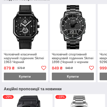
Чоловічий класичний
Чоловічий спортивний
Чоло
наручний годинник Skmei
кварцовий годинник Skmei
квар
1963 Чорний
1898 (Чорний з чорним
9296
табло)
879
849
999
₴
₴
979 ₴
949 ₴
Купити
Купити
Акційні пропозиції та новинки
–29%
–19%