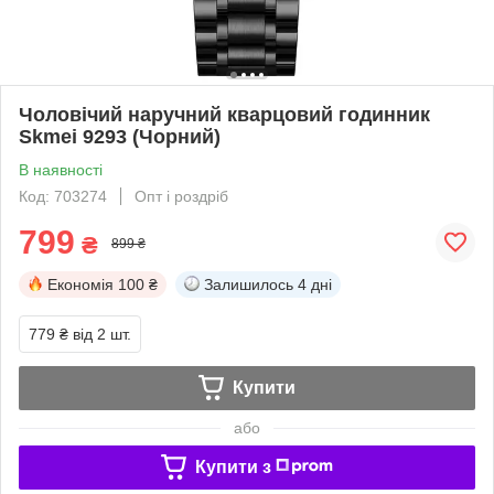
Чоловічий наручний кварцовий годинник
Skmei 9293 (Чорний)
В наявності
Код: 703274
Опт і роздріб
799
₴
899 ₴
Економія
100 ₴
Залишилось
4 дні
779 ₴
від 2 шт.
Купити
або
Купити з