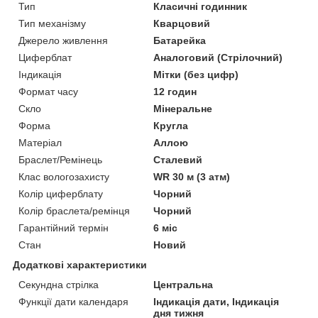
Тип
Класичні годинник
Тип механізму
Кварцовий
Джерело живлення
Батарейка
Циферблат
Аналоговий (Стрілочний)
Індикація
Мітки (без цифр)
Формат часу
12 годин
Скло
Мінеральне
Форма
Кругла
Матеріал
Аллою
Браслет/Ремінець
Сталевий
Клас вологозахисту
WR 30 м (3 атм)
Колір циферблату
Чорний
Колір браслета/ремінця
Чорний
Гарантійний термін
6 міс
Стан
Новий
Додаткові характеристики
Секундна стрілка
Центральна
Функції дати календаря
Індикація дати, Індикація
дня тижня