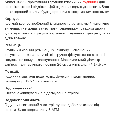
Skmei 1982
- практичний і зручний класичний
годинник
для
чоловіків, жінок і підлітків. Цей годинник вдало доповнить Ваш
повсякденний стиль і буде доречним зі спортивним костюмом.
Корпус:
Круглий корпус зроблений із міцного пластику, який лаконічно
виглядає і не додає зайвої ваги годинникам. Завдяки цьому
досягнуто ваги 28 грн для наручного годинника, цей результат
дуже вражає.
Ремінець:
Стильний чорний ремінець із нейлону. Оснащений
регулюванням на липучці, він зручно фіксується на зап'ясті
завдяки точному налаштуванню. Максимальний діаметр
зап'ястя, для зручного носіння 20 см, а мінімальний 14,5 см
Функції:
Годинник має ряд додаткових функцій, підсвічування,
секундомір, 12/24 часовий пояс.
Підсвічування:
Світлонакопичувальне підсвічування стрілок.
Водонепроникність:
Годинник виконаний з матеріалу, що добре захищає від
вологи. Клас водозахисту 3 ATM.