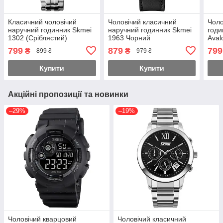
Класичний чоловічий
Чоловічий класичний
Чоло
наручний годинник Skmei
наручний годинник Skmei
годи
1302 (Сріблястий)
1963 Чорний
Aval
сріб
799
879
799
₴
₴
899 ₴
979 ₴
Купити
Купити
Акційні пропозиції та новинки
–29%
–19%
Чоловічий кварцовий
Чоловічий класичний