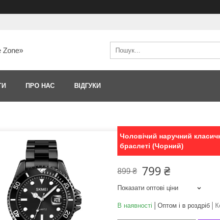
e Zone»
ТИ
ПРО НАС
ВІДГУКИ
Чоловічий наручний класичн
браслеті (Чорний)
799 ₴
899 ₴
Показати оптові ціни
В наявності
Оптом і в роздріб
К