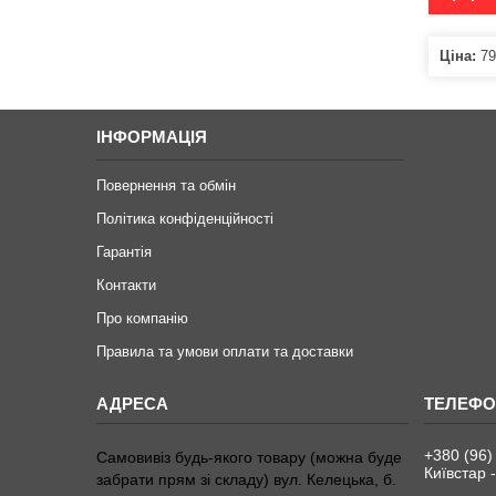
Ціна:
79
ІНФОРМАЦІЯ
Повернення та обмін
Політика конфіденційності
Гарантія
Контакти
Про компанію
Правила та умови оплати та доставки
+380 (96)
Самовивіз будь-якого товару (можна буде
Київстар -
забрати прям зі складу) вул. Келецька, б.