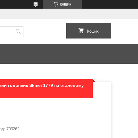
Кошик
Кошик
ий годинник Skmei 1779 на сталевому
од:
703262