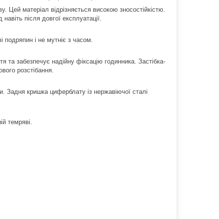
у. Цей матеріал відрізняється високою зносостійкістю.
навіть після довгої експлуатації.
 подряпин і не мутніє з часом.
стя та забезпечує надійну фіксацію годинника. Застібка-
ового розстібання.
ги. Задня кришка циферблату із нержавіючої сталі
ій темряві.