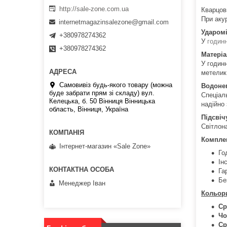
http://sale-zone.com.ua
Кварцов
При аку
internetmagazinsalezone@gmail.com
Ударомі
+380978274362
У
годин
+380978274362
Матеріа
У годинн
метелик 
Самовивіз будь-якого товару (можна
Водоне
буде забрати прям зі складу) вул.
Спеціаль
Келецька, б. 50 Вінниця Вінницька
надійно
область, Вінниця, Україна
Підсвіч
Світлон
Комплек
Інтернет-магазин «Sale Zone»
Го
Ін
Га
Бе
Менеджер Іван
Кольори
Ср
Чо
Ср