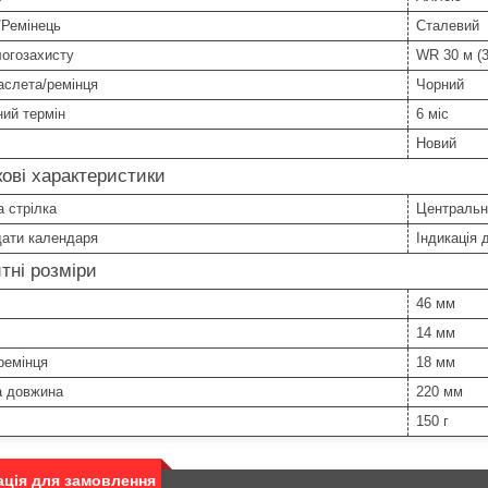
/Ремінець
Сталевий
логозахисту
WR 30 м (3
аслета/ремінця
Чорний
ний термін
6 міс
Новий
ові характеристики
 стрілка
Центральн
дати календаря
Індикація 
тні розміри
46 мм
14 мм
ремінця
18 мм
а довжина
220 мм
150 г
ція для замовлення