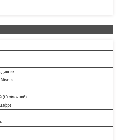
одинник
 Miyota
 (Стрілочний)
 цифр)
е