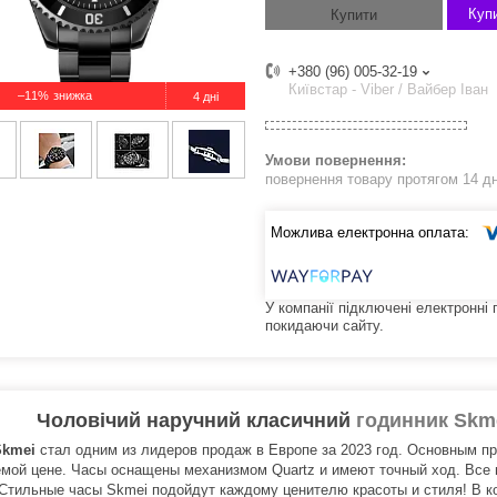
Купи
Купити
+380 (96) 005-32-19
Київстар - Viber / Вайбер Іван
–11%
4 дні
повернення товару протягом 14 д
У компанії підключені електронні
покидаючи сайту.
Чоловічий наручний класичний
годинник Skm
Skmei
стал одним из лидеров продаж в Европе за 2023 год. Основным п
мой цене. Часы оснащены механизмом Quartz и имеют точный ход. Все
 Стильные часы Skmei подойдут каждому ценителю красоты и стиля! В к