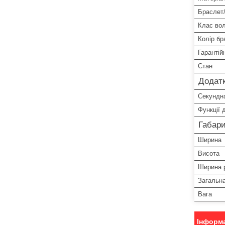
Браслет
Клас во
Колір бр
Гарантій
Стан
Додатк
Секундна
Функції 
Габари
Ширина
Висота
Ширина 
Загальн
Вага
Інформа