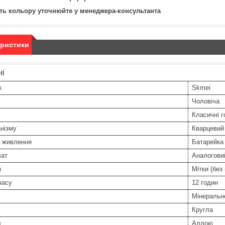
ть кольору уточнюйте у менеджера-консультанта
еристики
ні
к
Skmei
Чоловіча
Класичні г
нізму
Кварцевий
 живлення
Батарейка
ат
Аналоговий
я
Мітки (без
часу
12 годин
Мінеральн
Кругла
л
Аллою