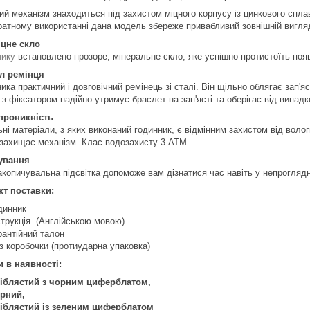
ий механізм знаходиться під захистом міцного корпусу із цинкового сплав
ратному використанні дана модель збереже привабливий зовнішній вигляд 
цне скло
нику
встановлено прозоре, мінеральне скло, яке успішно протистоїть появі
л ремінця
ика практичний і довговічний ремінець зі сталі. Він щільно облягає зап'я
з фіксатором надійно утримує браслет на зап'ясті та оберігає від випадк
проникність
ні матеріали, з яких виконаний годинник, є відмінним захистом від воло
 захищає механізм. Клас водозахисту 3 АТМ.
ування
акопичувальна підсвітка допоможе вам дізнатися час навіть у непроглядн
т поставки:
динник
струкція (Англійською мовою)
рантійний талон
з коробочки (протиударна упаковка)
 в наявності:
іблястий з чорним циферблатом,
рний,
іблястий із зеленим циферблатом