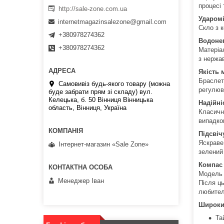
процесі 
http://sale-zone.com.ua
Ударомі
internetmagazinsalezone@gmail.com
Скло з 
+380978274362
Водоне
+380978274362
Матеріа
з нержа
Якість 
Браслет
Самовивіз будь-якого товару (можна
регулюв
буде забрати прям зі складу) вул.
Келецька, б. 50 Вінниця Вінницька
Надійні
область, Вінниця, Україна
Класични
випадко
Підсвіч
Яскраве
Інтернет-магазин «Sale Zone»
зелений
Компас
Модель 
Менеджер Іван
Після ць
любител
Широки
Та