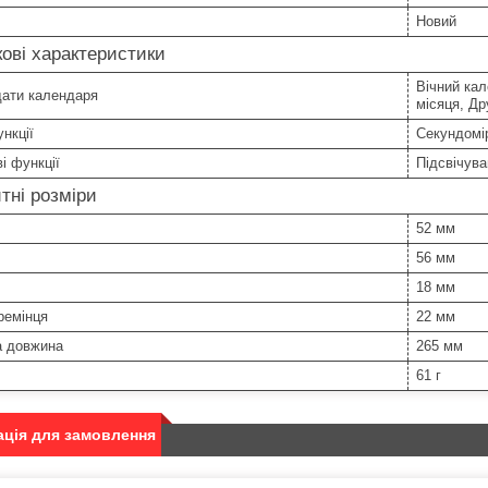
Новий
ові характеристики
Вічний кал
дати календаря
місяця, Др
нкції
Секундомір
і функції
Підсвічув
тні розміри
52 мм
56 мм
18 мм
ремінця
22 мм
а довжина
265 мм
61 г
ція для замовлення