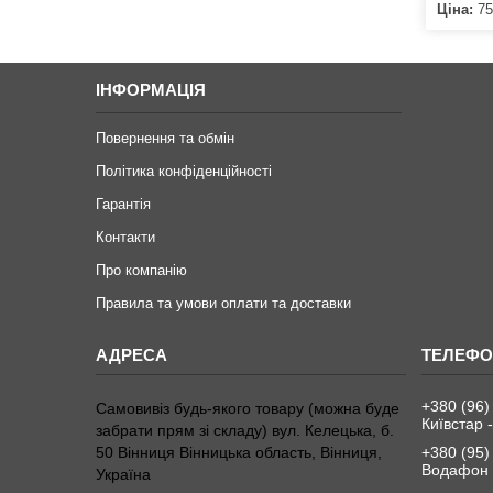
Ціна:
75
ІНФОРМАЦІЯ
Повернення та обмін
Політика конфіденційності
Гарантія
Контакти
Про компанію
Правила та умови оплати та доставки
+380 (96)
Самовивіз будь-якого товару (можна буде
Київстар -
забрати прям зі складу) вул. Келецька, б.
50 Вінниця Вінницька область, Вінниця,
+380 (95)
Водафон 
Україна