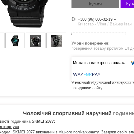
Купи
Купити
+380 (96) 005-32-19
Київстар - Viber / Вайбер Іван
повернення товару протягом 14 д
У компанії підключені електронні
покидаючи сайту.
Чоловічий спортивний наручний
годинн
вості
годинника
SKMEI 2077:
л корпуса
моделі SKMEI 2077 виконаний з міцного полікарбонату. Завдяки своїм вл