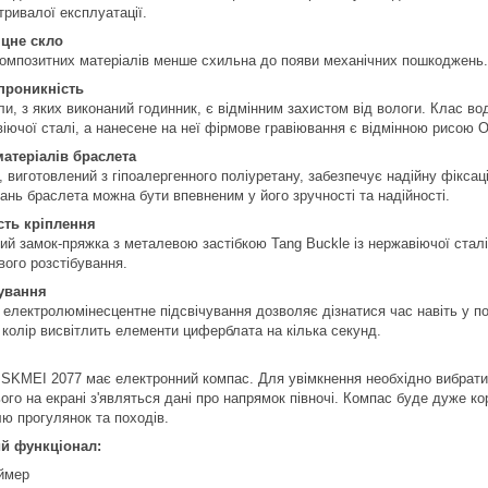
тривалої експлуатації.
цне скло
композитних матеріалів менше схильна до появи механічних пошкоджень.
проникність
ли, з яких виконаний годинник, є відмінним захистом від вологи. Клас 
віючої сталі, а нанесене на неї фірмове гравіювання є відмінною рисою 
матеріалів браслета
, виготовлений з гіпоалергенного поліуретану, забезпечує надійну фіксац
ань браслета можна бути впевненим у його зручності та надійності.
сть кріплення
й замок-пряжка з металевою застібкою Tang Buckle із нержавіючої сталі 
вого розстібування.
ування
 електролюмінесцентне підсвічування дозволяє дізнатися час навіть у пов
 колір висвітлить елементи циферблата на кілька секунд.
SKMEI 2077 має електронний компас. Для увімкнення необхідно вибрати 
ого на екрані з'являться дані про напрямок півночі. Компас буде дуже ко
ю прогулянок та походів.
й функціонал:
ймер