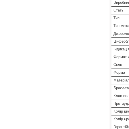
Виробни
Стать
Тип
Тип меха
Джерело
Цифербл
Індикаці
Формат 
Скло
Форма
Матеріа
Браслет
Клас во
Протиуд
Колір ц
Колір бр
Гарантій