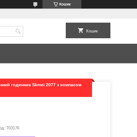
Кошик
Кошик
ний годинник Skmei 2077 з компасом
од:
703176