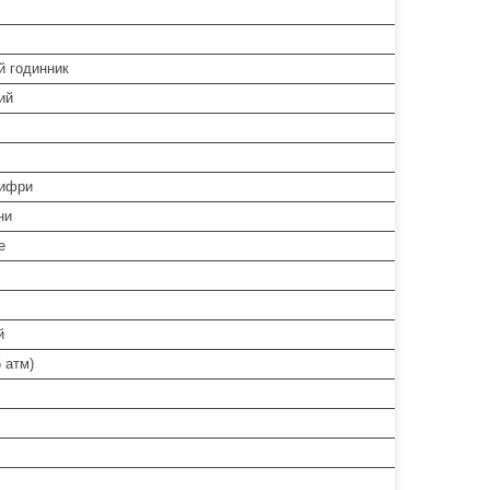
й годинник
ий
цифри
ни
е
й
 атм)