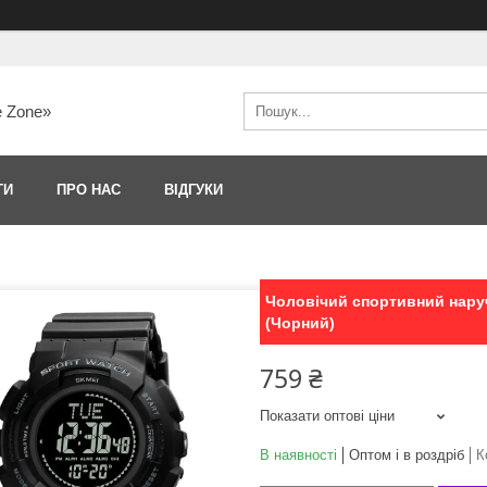
e Zone»
ТИ
ПРО НАС
ВІДГУКИ
Чоловічий спортивний наруч
(Чорний)
759 ₴
Показати оптові ціни
В наявності
Оптом і в роздріб
К