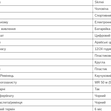
к
Skmei
Чоловіча
Спортивни
нізму
Електронн
 живлення
Батарейка
ат
Цифровий
я
Арабські 
часу
12/24 годи
Пластиков
Кругла
л
Пластик
/Ремінець
Каучукови
логозахисту
WR 50 м (5
арні
Так
иферблату
Чорний
аслета/ремінця
Чорний
ний термін
6 міс