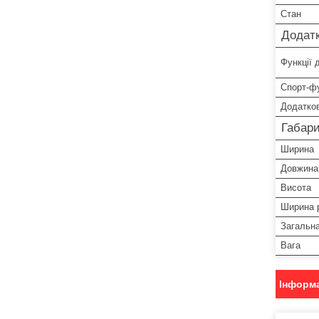
Стан
Додатк
Функції 
Спорт-фу
Додатков
Габари
Ширина
Довжина
Висота
Ширина 
Загальн
Вага
Інформа