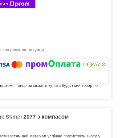
ти з
нів
за рахунок покупця
 платежі. Тепер ви можете купити будь-який товар не
ик Skmei
2077 з компасом
астивостям цей матеріал успішно протистоїть зносу у