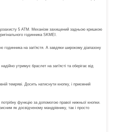
водозахисту 5 АТМ. Механізм захищений задньою кришкою
Оригінального годинника SKMEI.
ію годинника на зап'ястя. А завдяки широкому діапазону
надійно утримує браслет на зап'ясті та оберігає від
ній темряві. Досить натиснути кнопку, і приємний
потрібну функцію за допомогою правої нижньої кнопки.
рисним як досвідченому мандрівнику, так і просто