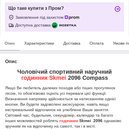
Що таке купити з Пром?
Замовлення під захистом
Доступна доставка
Опис
Характеристики
Доставка
Оплата
Умови п
Опис
Чоловічий спортивний наручний
годинник Skmei
2096 Compass
Якщо Ви любитель далеких походів або піших прогулянок
лісом, то обов'язково оцініть усі переваги цієї функції.
Визначення напрямку здійснюється за натисканням однієї
кнопки. Ви будете задоволені аксесуаром, навіть якщо
екстремальний відпочинок не улюблене Ваше заняття.
Світовий час, будильник, секундомір, календар та багато
інших можливостей роблять
годинник
Skmei 2096
однаково
зручним як на відпочинку на самоті, так і в місті.