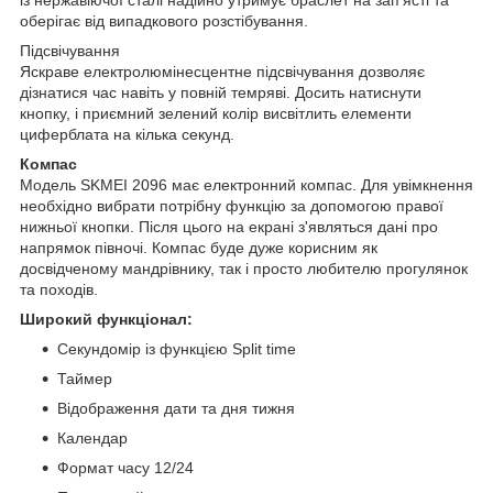
із нержавіючої сталі надійно утримує браслет на зап'ясті та
оберігає від випадкового розстібування.
Підсвічування
Яскраве електролюмінесцентне підсвічування дозволяє
дізнатися час навіть у повній темряві. Досить натиснути
кнопку, і приємний зелений колір висвітлить елементи
циферблата на кілька секунд.
Компас
Модель SKMEI 2096 має електронний компас. Для увімкнення
необхідно вибрати потрібну функцію за допомогою правої
нижньої кнопки. Після цього на екрані з'являться дані про
напрямок півночі. Компас буде дуже корисним як
досвідченому мандрівнику, так і просто любителю прогулянок
та походів.
Широкий функціонал:
Секундомір із функцією Split time
Таймер
Відображення дати та дня тижня
Календар
Формат часу 12/24