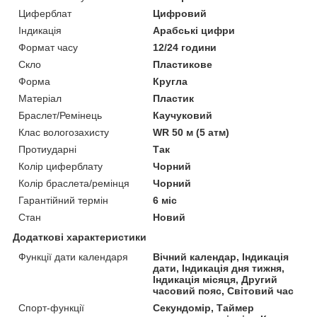
Циферблат
Цифровий
Індикація
Арабські цифри
Формат часу
12/24 години
Скло
Пластикове
Форма
Кругла
Матеріал
Пластик
Браслет/Ремінець
Каучуковий
Клас вологозахисту
WR 50 м (5 атм)
Протиударні
Так
Колір циферблату
Чорний
Колір браслета/ремінця
Чорний
Гарантійний термін
6 міс
Стан
Новий
Додаткові характеристики
Функції дати календаря
Вічний календар, Індикація
дати, Індикація дня тижня,
Індикація місяця, Другий
часовий пояс, Світовий час
Спорт-функції
Секундомір, Таймер