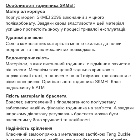
Особливості годинника SKMEI:
Матеріал корпуса
Корпус моделі SKMEI 2096 виконаний з міцного
полікарбонату. Завдяки своїм властивостям цей матеріал
успішно протистоїть зносу у процесі тривалої експлуатації.
Удароміцне скло
Скло з композитних матеріалів менше схильна до появи
подряпин та інших механічних пошкоджень.
Водонепроникність
Матеріали, з яких виконаний годинник, є відмінним захистом
від вологи. Механізм захищений задньою кришкою з
нержавіючої сталі, а нанесене на неї фірмове гравіювання є
відмінною рисою Оригінального годинника SKMEI. Клас
водозахисту 5 АТМ
Якість матеріалів браслета
Браслет, виготовлений з гіпоалергенного поліуретану,
забезпечує надійну фіксацію годинника на зап'ястя. А завдяки
широкому діапазону регулювань браслета можна бути
впевненим у його зручності та надійності.
Надійність кріплення
Класичний замок-пряжка з металевою застібкою Tang Buckle