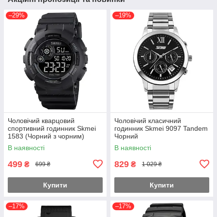
–29%
–19%
Чоловічий кварцовий
Чоловічий класичний
спортивний годинник Skmei
годинник Skmei 9097 Tandem
1583 (Чорний з чорним)
Чорний
В наявності
В наявності
499
829
₴
₴
699 ₴
1 029 ₴
Купити
Купити
–17%
–17%