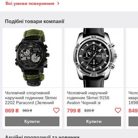
Всі умови повернення
Подібні товари компанії
Чоловічий спортивний
Чоловічий наручний
Чоло
наручний годинник Skmei
годинник Skmei 9156
квар
2202 Paracord (Зелений
Avalon Чорний зі
1898
нейлоновий ремінець)
сріблястим корпусом
табл
869
799
849
₴
₴
969 ₴
839 ₴
Купити
Купити
Акційні пропозиції та новинки