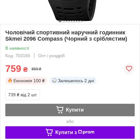
Чоловічий спортивний наручний годинник
Skmei 2096 Compass (Чорний з сріблястим)
В наявності
Код: 703165
Опт і роздріб
759
₴
859 ₴
Економія
100 ₴
Залишилось
2 дні
739 ₴
від 2 шт.
Купити
або
Купити з