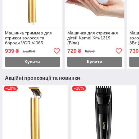
Машинка триммер для
Машинка для стриження
Маши
стрижки волосся та
дітей Kemei Km-1319
воло
бороди VGR V-065
(Біла)
3Вт 
939
729
739
₴
₴
1 139 ₴
829 ₴
Купити
Купити
Акційні пропозиції та новинки
–18%
–16%