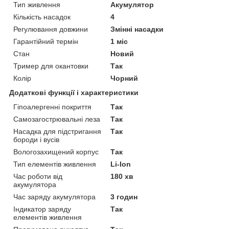
Тип живлення
Акумулятор
Кількість насадок
4
Регулювання довжини
Змінні насадки
Гарантійний термін
1 міс
Стан
Новий
Тример для окантовки
Так
Колір
Чорний
Додаткові функції і характеристики
Гіпоалергенні покриття
Так
Самозагострювальні леза
Так
Насадка для підстригання
Так
бороди і вусів
Вологозахищений корпус
Так
Тип елементів живлення
Li-Ion
Час роботи від
180 хв
акумулятора
Час заряду акумулятора
3 годин
Індикатор заряду
Так
елементів живлення