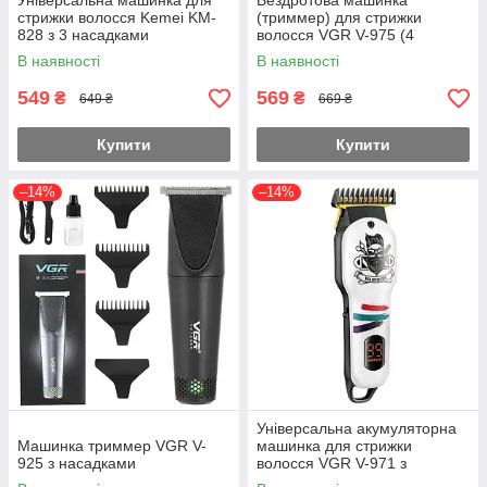
Універсальна машинка для
Бездротова машинка
стрижки волосся Kemei KM-
(триммер) для стрижки
828 з 3 насадками
волосся VGR V-975 (4
насадки)
В наявності
В наявності
549
569
₴
₴
649 ₴
669 ₴
Купити
Купити
–14%
–14%
Універсальна акумуляторна
Машинка триммер VGR V-
машинка для стрижки
925 з насадками
волосся VGR V-971 з
дисплеєм (4 насадки)