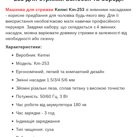
Машинка для стрижки
Kemei Km-253
зі знімними насадками
- корисне придбання для чоловіка будь-якого віку. Для її
використання необов'язково мати навички професійного
перукаря. Завдяки набору, що складається з 4 змінних
насадок, можна варіювати довжину стрижки в залежності від
необхідності або сезону.
Характеристики:
Виробник: Kemei
Модель: Km-253
Ергономічний, легкий та компактний дизайн
Змінні насадки 1.5/3/4.5/6 мм
Зйомні різальні леза, сплав титану з високою точністю
Потужність: 50/60 Гц, 3 Вт
Час роботи від акумулятора 180 хв
Час зарядки - 3 год
Індикація заряджання
Тип чищення: суха