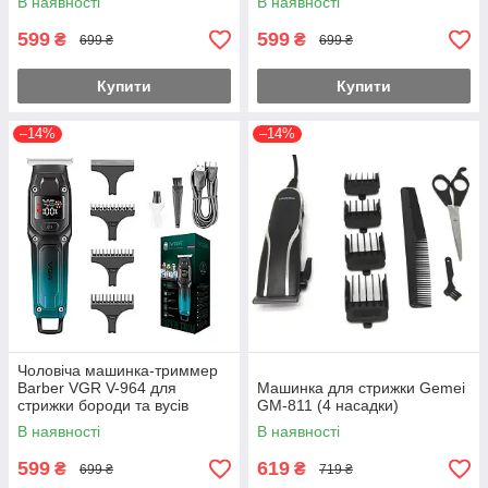
В наявності
В наявності
599
599
₴
₴
699 ₴
699 ₴
Купити
Купити
–14%
–14%
Чоловіча машинка-триммер
Barber VGR V-964 для
Машинка для стрижки Gemei
стрижки бороди та вусів
GM-811 (4 насадки)
В наявності
В наявності
599
619
₴
₴
699 ₴
719 ₴