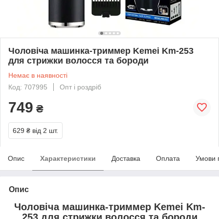
Чоловіча машинка-триммер Kemei Km-253
для стрижки волосся та бороди
Немає в наявності
Код: 707995
Опт і роздріб
749
₴
629 ₴
від 2 шт.
Опис
Характеристики
Доставка
Оплата
Умови 
Опис
Чоловіча машинка-триммер Kemei Km-
253 для стрижки волосся та бороди