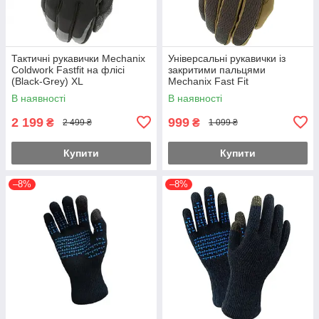
Тактичні рукавички Mechanix
Універсальні рукавички із
Coldwork Fastfit на флісі
закритими пальцями
(Black-Grey) XL
Mechanix Fast Fit
(Коричневий) L
В наявності
В наявності
2 199
999
₴
₴
2 499 ₴
1 099 ₴
Купити
Купити
–8%
–8%