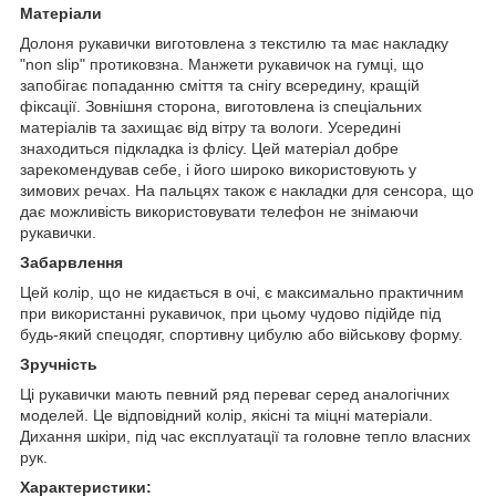
Матеріали
Долоня рукавички виготовлена з текстилю та має накладку
"non slip" протиковзна. Манжети рукавичок на гумці, що
запобігає попаданню сміття та снігу всередину, кращій
фіксації. Зовнішня сторона, виготовлена із спеціальних
матеріалів та захищає від вітру та вологи. Усередині
знаходиться підкладка із флісу. Цей матеріал добре
зарекомендував себе, і його широко використовують у
зимових речах. На пальцях також є накладки для сенсора, що
дає можливість використовувати телефон не знімаючи
рукавички.
Забарвлення
Цей колір, що не кидається в очі, є максимально практичним
при використанні рукавичок, при цьому чудово підійде під
будь-який спецодяг, спортивну цибулю або військову форму.
Зручність
Ці рукавички мають певний ряд переваг серед аналогічних
моделей. Це відповідний колір, якісні та міцні матеріали.
Дихання шкіри, під час експлуатації та головне тепло власних
рук.
Характеристики: