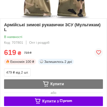
Армійські зимові рукавички ЗСУ (Мультикам)
L
В наявності
Код: 707801
Опт і роздріб
619
₴
719 ₴
Економія
100 ₴
Залишилось
2 дні
479 ₴
від 2 шт.
Купити
або
Купити з