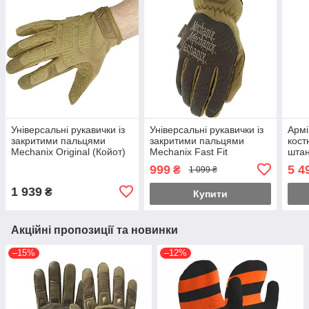
Універсальні рукавички із
Універсальні рукавички із
Армі
закритими пальцями
закритими пальцями
кост
Mechanix Original (Койот)
Mechanix Fast Fit
штан
M
(Коричневий) L
999
5 4
₴
1 099 ₴
1 939
₴
Купити
Акційні пропозиції та новинки
–15%
–12%