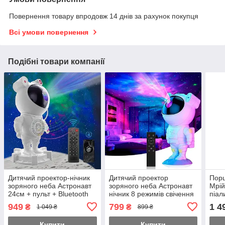
Повернення товару впродовж 14 днів за рахунок покупця
Всі умови повернення
Подібні товари компанії
Дитячий проектор-нічник
Дитячий проектор
Порц
зоряного неба Астронавт
зоряного неба Астронавт
Мрій
24см + пульт + Bluetooth
нічник 8 режимів свічення
піал
колонка (Білий)
з пультом (Білий)
949
799
1 4
₴
₴
1 049 ₴
899 ₴
Купити
Купити