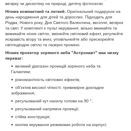
вечірку чи дискотеку на природі, дитячу фотосесію.
Нічник компактний та легкий.
Оригінальний подарунок на
день народження для дітей та дорослих. Підходить для
Різдва, Нового року, Дня Святого Валентина, весілля, вечірок
та свят. У комплекті є пульт керування, вільно вмикайте та
вимикайте нічне світло, змінюйте світловий ефект, регулюйте
яскравість вгору та вниз, уповільнюйте або прискорюйте
світлодіодне світло та лазерні промені.
Нічник проектор зоряного неба "Астронавт" має низку
переваг:
великий діапазон проекцій зоряного неба та
Галактики;
різноманітність світлових ефектів;
об'єктив високої чіткості; тривимірне докладне
зображення;
регульований кут нахилу голови на 90 °;
регульований напрямок проекції;
стійка конструкція;
кнопки керування режимами роботи на корпусі;