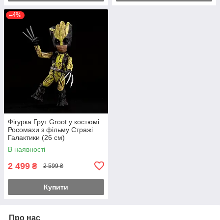
–4%
Фігурка Грут Groot у костюмі
Росомахи з фільму Стражі
Галактики (26 см)
В наявності
2 499
₴
2 599 ₴
Купити
Про нас