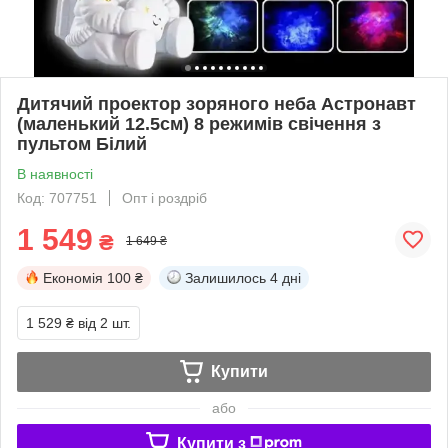
Дитячий проектор зоряного неба Астронавт
(маленький 12.5см) 8 режимів свічення з
пультом Білий
В наявності
Код: 707751
Опт і роздріб
1 549
₴
1 649 ₴
Економія
100 ₴
Залишилось
4 дні
1 529 ₴
від 2 шт.
Купити
або
Купити з