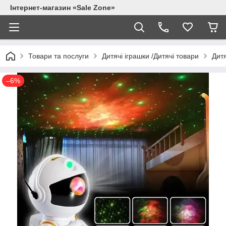
Інтернет-магазин «Sale Zone»
Товари та послуги
Дитячі іграшки /Дитячі товари
Дитя
–6%