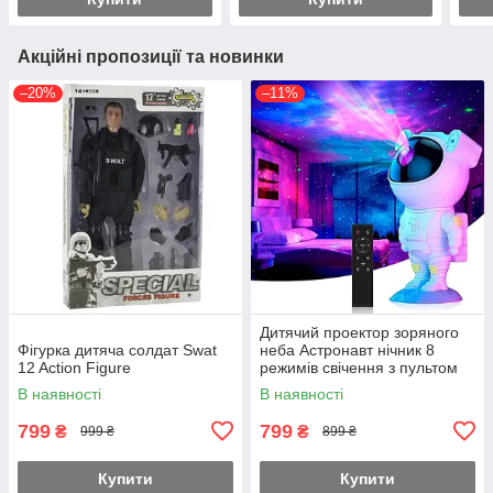
Акційні пропозиції та новинки
–20%
–11%
Дитячий проектор зоряного
Фігурка дитяча солдат Swat
неба Астронавт нічник 8
12 Action Figure
режимів свічення з пультом
(Білий)
В наявності
В наявності
799
799
₴
₴
999 ₴
899 ₴
Купити
Купити