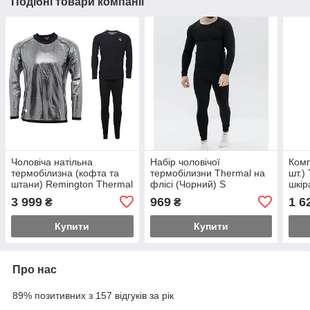
Подібні товари компанії
Чоловіча натільна
Набір чоловічої
Комп
термобілизна (кофта та
термобілизни Thermal на
шт.)
штани) Remington Thermal
флісі (Чорний) S
шкір
Reflective (Чорний) S
3 999
969
1 6
₴
₴
Купити
Купити
Про нас
89% позитивних з 157 відгуків за рік