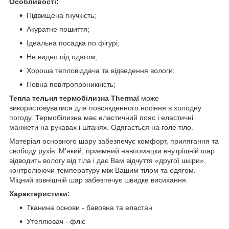
Особливості:
Підвищена гнучкість;
Акуратне пошиття;
Ідеальна посадка по фігурі;
Не видно під одягом;
Хороша тепловіддача та відведення вологи;
Повна повітропроникність;
Тепла тельня термобілизна Thermal
може
використовуватися для повсякденного носіння в холодну
погоду. Термобілизна має еластичний пояс і еластичні
манжети на рукавах і штанях. Одягається на голе тіло.
Матеріал основного шару забезпечує комфорт, прилягання та
свободу рухів. М'який, приємний навпомацки внутрішній шар
відводить вологу від тіла і дає Вам відчуття «другої шкіри»,
контролюючи температуру між Вашим тілом та одягом.
Міцний зовнішній шар забезпечує швидке висихання.
Характеристики:
Тканина основи - бавовна та еластан
Утеплювач - фліс