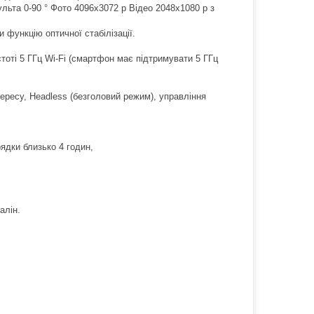
ульта 0-90 ° Фото 4096х3072 p Відео 2048х1080 p з
функцію оптичної стабілізації.
тоті 5 ГГц Wi-Fi (смартфон має підтримувати 5 ГГц
нтересу, Headless (безголовий режим), управління
ядки близько 4 годин,
алін.