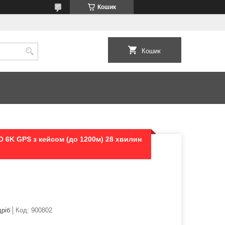
Кошик
Кошик
 6K GPS з кейсом (до 1200м) 28 хвилин
дріб
Код:
900802