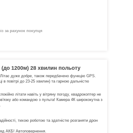
нів
за рахунок покупця
(до 1200м) 28 хвилин польоту
. Літає дуже добре, також передбачено функцію GPS.
і в повітрі до 23-25 хвилин) та гарною дальністю
окійно літати навіть у вітряну погоду, квадрокоптер не
 зв'язку або командою з пульта! Камера 4К ширококутна з
.
дійності, тихою роботою та здатністю розганяти дрон
аряд АКБ! Автоповернення.