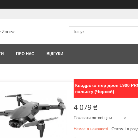
e Zone»
ТИ
ПРО НАС
ВІДГУКИ
Квадрокоптер дрон L900 PRO
польоту (Чорний)
4 079 ₴
Показати оптові ціни
Немає в наявності
Оптом і в роз