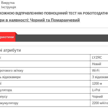
х Викрутка
х Інструкція
КОЖНОЮ ВІДПРАВЛЕННЯЮ ПОВНОЦІННИЙ ТЕСТ НА РОБОТОЗДАТНІ
ри в наявності: Чорний та Помаранчевий
еристики
і атрибути
к
LYZRC
Новий
ротового зв'язку
Wi-Fi
ь відеокамери
З відеока
ї
1200 м
мулятора
Li-Pol
рпусу
Чорний
 акумулятору
2200 мА/г