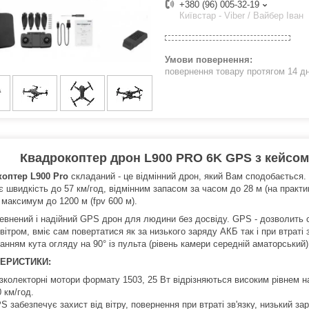
+380 (96) 005-32-19
Київстар - Viber / Вайбер Іван
повернення товару протягом 14 д
Квадрокоптер дрон L900 PRO 6K GPS з кейсом 
коптер L900 Pro
складаний - це відмінний дрон, який Вам сподобається
 швидкість до 57 км/год, відмінним запасом за часом до 28 м (на практиц
 максимум до 1200 м (fpv 600 м).
евнений і надійний GPS дрон для людини без досвіду. GPS - дозволить сп
вітром, вміє сам повертатися як за низького заряду АКБ так і при втраті
нням кута огляду на 90° із пульта (рівень камери середній аматорський)
ЕРИСТИКИ:
зколекторні мотори формату 1503, 25 Вт відрізняються високим рівнем на
 км/год.
S забезпечує захист від вітру, повернення при втраті зв'язку, низький з