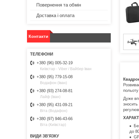
Повернення та обмін
Доставка і оплата
Контакти
+380 (96) 005-32-19
Київстар - Viber / Вайбер Іван
+380 (95) 779-15-08
Квадро
Водафон (Іван)
Розвиває
польоту
+380 (93) 274-08-81
Лайф (Іван)
Дуже вп
зносить 
+380 (95) 431-09-21
регулюва
Віта (Водафон)
ХАРАКТ
+380 (97) 946-43-66
Віта (Київстар)
Бе
до 80
GP