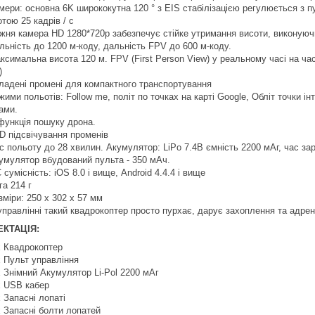
мери: основна 6K ширококутна 120 ° з EIS стабілізацією регулюється з п
тою 25 кадрів / с
жня камера HD 1280*720р забезпечує стійке утримання висоти, виконуючи 
льність до 1200 м-коду, дальність FPV до 600 м-коду.
ксимальна висота 120 м. FPV (First Person View) у реальному часі на час
)
ладені промені для компактного транспортування
жими польотів: Follow me, політ по точках на карті Google, Обліт точки і
ами.
функція пошуку дрона.
D підсвічування променів
с польоту до 28 хвилин. Акумулятор: LiPo 7.4В ємність 2200 мАг, час зар
умулятор вбудований пульта - 350 мАч.
 сумісність: iOS 8.0 і вище, Android 4.4.4 і вище
га 214 г
зміри: 250 х 302 х 57 мм
управлінні такий квадрокоптер просто пурхає, дарує захоплення та адрен
КТАЦІЯ:
х Квадрокоптер
х Пульт управління
х Знімний Акумулятор Li-Pol 2200 мАг
х USB кабер
х Запасні лопаті
х Запасні болти лопатей