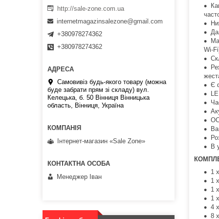
Ка
http://sale-zone.com.ua
часто
internetmagazinsalezone@gmail.com
Ни
Да
+380978274362
Ма
+380978274362
Wi-Fi
Ск
Ре
жест
Самовивіз будь-якого товару (можна
Є 
буде забрати прям зі складу) вул.
LE
Келецька, б. 50 Вінниця Вінницька
Ча
область, Вінниця, Україна
Ак
ОС
Ва
Ро
Інтернет-магазин «Sale Zone»
В 
КОМПЛЕ
1 
Менеджер Іван
1 
1 
1 
4 
8 