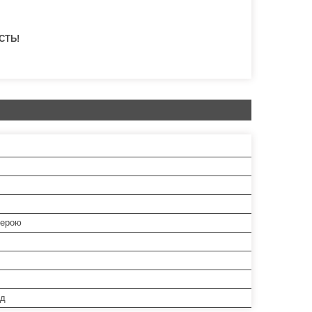
СТЬ!
мерою
од