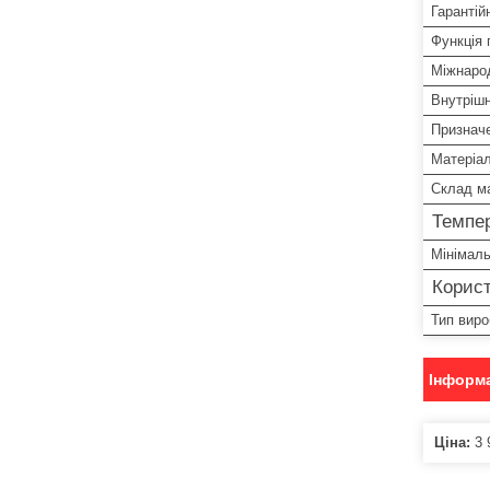
Гарантій
Функція п
Міжнаро
Внутрішн
Признач
Матеріа
Склад ма
Темпе
Мінімал
Корист
Тип виро
Інформа
Ціна:
3 