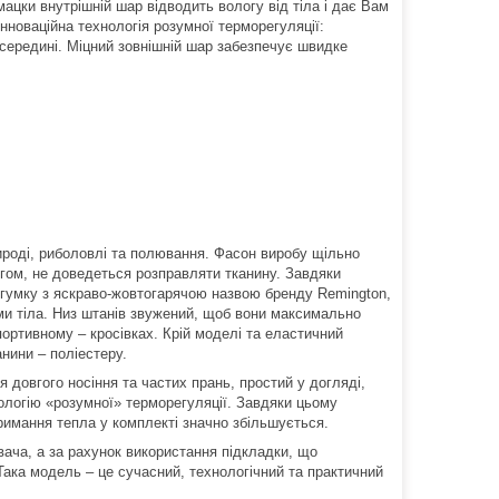
ацки внутрішній шар відводить вологу від тіла і дає Вам
нноваційна технологія розумної терморегуляції:
всередині. Міцний зовнішній шар забезпечує швидке
ироді, риболовлі та полювання. Фасон виробу щільно
ягом, не доведеться розправляти тканину. Завдяки
 гумку з яскраво-жовтогарячою назвою бренду Remington,
ми тіла. Низ штанів звужений, щоб вони максимально
спортивному – кросівках. Крій моделі та еластичний
анини – поліестеру.
я довгого носіння та частих прань, простий у догляді,
ологію «розумної» терморегуляції. Завдяки цьому
римання тепла у комплекті значно збільшується.
вача, а за рахунок використання підкладки, що
Така модель – це сучасний, технологічний та практичний