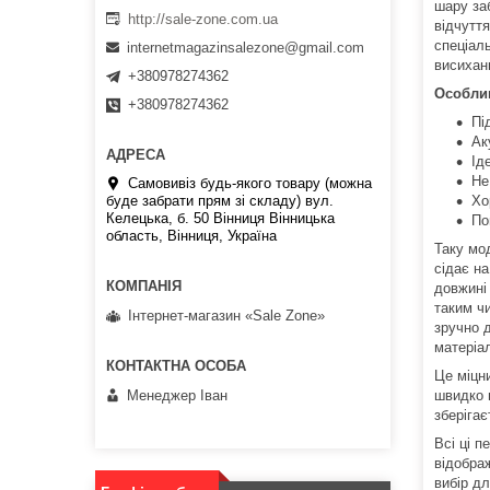
шару за
http://sale-zone.com.ua
відчутт
спеціал
internetmagazinsalezone@gmail.com
висихан
+380978274362
Особлив
+380978274362
Пі
Ак
Ід
Не
Самовивіз будь-якого товару (можна
Хо
буде забрати прям зі складу) вул.
Келецька, б. 50 Вінниця Вінницька
По
область, Вінниця, Україна
Таку мо
сідає н
довжині
таким ч
Інтернет-магазин «Sale Zone»
зручно д
матеріал
Це міцни
Менеджер Іван
швидко 
зберіга
Всі ці п
відобра
вибір дл