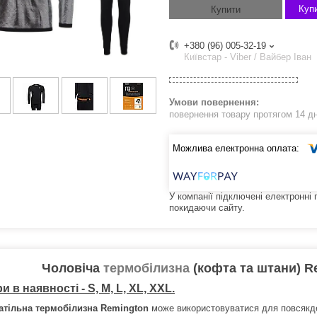
Купи
Купити
+380 (96) 005-32-19
Київстар - Viber / Вайбер Іван
повернення товару протягом 14 д
У компанії підключені електронні
покидаючи сайту.
Чоловіча
термобілизна
(кофта та штани) Re
и в наявності - S, M, L, XL, XXL.
атільна термобілизна Remington
може використовуватися для повсякде