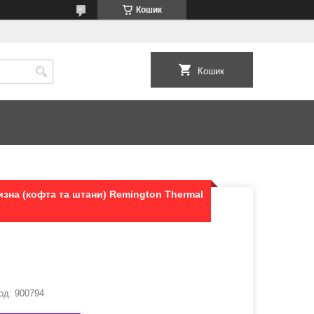
Кошик
Кошик
изна (кофта та штани) Remington Thermal
од:
900794