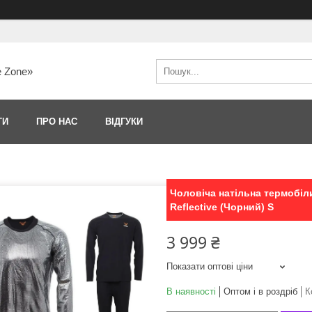
e Zone»
ТИ
ПРО НАС
ВІДГУКИ
Чоловіча натільна термобіл
Reflective (Чорний) S
3 999 ₴
Показати оптові ціни
В наявності
Оптом і в роздріб
К