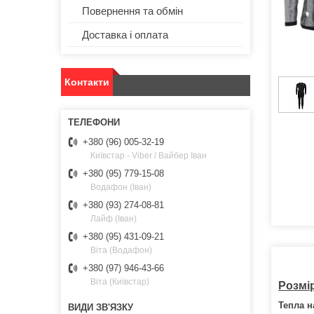
Повернення та обмін
Доставка і оплата
Контакти
+380 (96) 005-32-19
Київстар - Viber / Вайбер Іван
+380 (95) 779-15-08
Водафон (Іван)
+380 (93) 274-08-81
Лайф (Іван)
+380 (95) 431-09-21
Віта (Водафон)
+380 (97) 946-43-66
Віта (Київстар)
Розмір
Тепла н