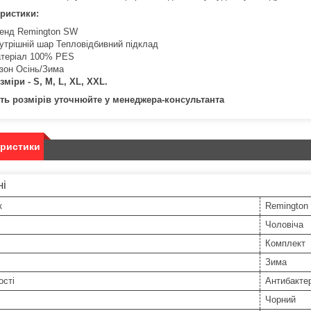
ристики:
енд Remington SW
утрішній шар Тепловідбивний підклад
теріал 100% PES
зон Осінь/Зима
зміри - S, M, L, XL, XXL.
ть розмірів уточнюйте у менеджера-консультанта
еристики
ні
к
Remington
Чоловіча
Комплект
Зима
ості
Антибактер
Чорний