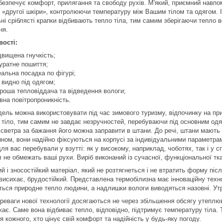
безпечує комфорт, прилягання та свободу рухів. М'який, приємний навпом
я «другої шкіри», контролюючи температуру між Вашим тілом та одягом. І
ьні сріблясті крапки відбивають тепло тіла, тим самим зберігаючи тепло 
ня.
ості:
двищена гнучкість;
уратне пошиття;
еальна посадка по фігурі;
 видно під одягом;
роша тепловіддача та відведення вологи;
вна повітропроникність.
дель можна використовувати під час зимового туризму, відпочинку на пр
а тіло, тим самим не завдає незручностей, перебуваючи під основним од
 светра за бажання його можна заправити в штани. До речі, штани мають
ином, вони надійно фіксуються на корпусі за індивідуальними параметра
ля вас перебували у взутті: як у високому, наприклад, чоботях, так і у 
 не обмежать ваші рухи. Виріб виконаний із сучасної, функціональної тк
й і зносостійкий матеріал, який не розтягнеться і не втратить форму післ
висихає, брудостійкий. Представлена термобілизна має інноваційну техн
ється природне тепло людини, а надлишки вологи виводяться назовні. Ут
ереваги нової технології досягаються не через збільшення обсягу утеплю
жає. Саме вона відбиває тепло, відповідно, підтримує температуру тіла. 
я кожного, хто цінує свій комфорт та надійність у будь-яку погоду.