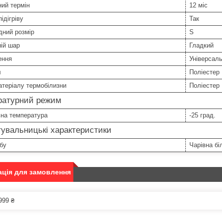
ний термін
12 міс
ідігріву
Так
дний розмір
S
ій шар
Гладкий
ення
Універсал
л
Поліестер
теріалу термобілизни
Поліестер
ратурний режим
ьна температура
-25 град.
увальницькі характеристики
бу
Чарівна бі
ція для замовлення
999 ₴