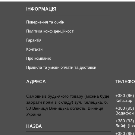
ІНФОРМАЦІЯ
Повернення та обмін
Політика конфіденційності
Гарантія
Контакти
Про компанію
Правила та умови оплати та доставки
+380 (96)
Самовивіз будь-якого товару (можна буде
Київстар -
забрати прям зі складу) вул. Келецька, б.
50 Вінниця Вінницька область, Вінниця,
+380 (95)
Водафон 
Україна
+380 (93)
Лайф (Іва
+380 (95)