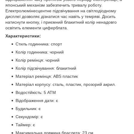
японський механізм забезпечить тривалу роботу.
Електролюмінесцентне підсвічування на світлодіодному
дисплеї дозволяє дізнатися час навіть у темряві. Досить
натиснути кнопку, і приємний блакитний колір ненадовго
освітить елементи циферблата.
Характеристики:
Стиль годинника: спорт
Колір годинника: чорний
Колір ремінця: чорний
Колір підсвічування: блакитний
Матеріал ремінця: ABS пластик
Матеріал корпусу: сталь, пластик, прозорий акрил.
Водостійкість: 5 АТМ
Відображення дати: є
Будильник: є
Секундомір: є
Таймер: є
Максимальна довжина браслета: 23 см