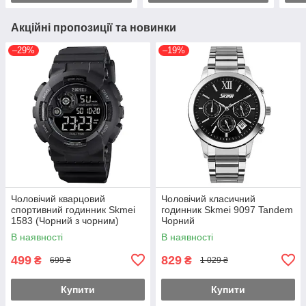
Акційні пропозиції та новинки
–29%
–19%
Чоловічий кварцовий
Чоловічий класичний
спортивний годинник Skmei
годинник Skmei 9097 Tandem
1583 (Чорний з чорним)
Чорний
В наявності
В наявності
499
829
₴
₴
699 ₴
1 029 ₴
Купити
Купити