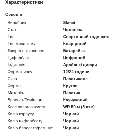
Характеристики
Основні
Виробник
Skmei
Стать
Чоловіча
Тип
Спортивний годинник
Тип механізму
Кварцовий
Джерело живлення
Батарейка
Циферблат
Цифровий
Індикація
Арабські цифри
Формат часу
12/24 години
Скло
Пластикове
Форма
Кругла
Матеріал
Пластик
Браслет/Ремінець
Каучуковий
Клас вологозахисту
WR 50 м (5 атм)
Колір корпусу
Чорний
Колір циферблату
Чорний
Колір браслета/ремінця
Чорний