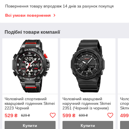
Повернення товару впродовж 14 днів за рахунок покупця
Всі умови повернення
Подібні товари компанії
Чоловічий спортивний
Чоловічий кварцовий
Чоло
кварцовий годинник Skmei
наручний годинник Skmei
спор
2223 Чорний
2351 (Чорний із чорним)
Skme
чор
529
599
499
₴
₴
629 ₴
699 ₴
Купити
Купити