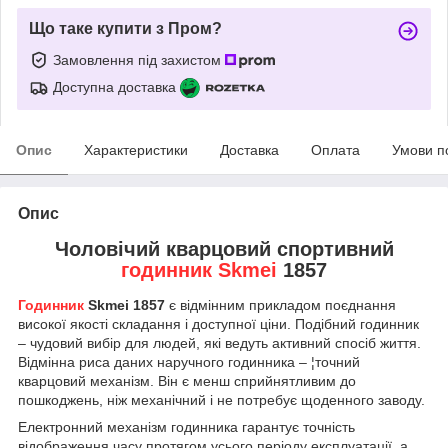
Що таке купити з Пром?
Замовлення під захистом
Доступна доставка
Опис
Характеристики
Доставка
Оплата
Умови п
Опис
Чоловічий кварцовий спортивний
годинник Skmei
1857
Годинник
Skmei 1857
є відмінним прикладом поєднання
високої якості складання і доступної ціни. Подібний годинник
– чудовий вибір для людей, які ведуть активний спосіб життя.
Відмінна риса даних наручного годинника – ¦точний
кварцовий механізм. Він є менш сприйнятливим до
пошкоджень, ніж механічний і не потребує щоденного заводу.
Електронний механізм годинника гарантує точність
відображення часу протягом усього періоду експлуатації, а