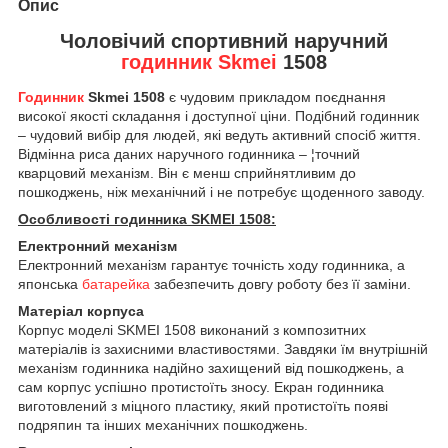
Опис
Чоловічий спортивний наручний
годинник Skmei
1508
Годинник
Skmei 1508
є чудовим прикладом поєднання
високої якості складання і доступної ціни. Подібний годинник
– чудовий вибір для людей, які ведуть активний спосіб життя.
Відмінна риса даних наручного годинника – ¦точний
кварцовий механізм. Він є менш сприйнятливим до
пошкоджень, ніж механічний і не потребує щоденного заводу.
Особливості годинника SKMEI 1508:
Електронний механізм
Електронний механізм гарантує точність ходу годинника, а
японська
батарейка
забезпечить довгу роботу без її заміни.
Матеріал корпуса
Корпус моделі SKMEI 1508 виконаний з композитних
матеріалів із захисними властивостями. Завдяки їм внутрішній
механізм годинника надійно захищений від пошкоджень, а
сам корпус успішно протистоїть зносу. Екран годинника
виготовлений з міцного пластику, який протистоїть появі
подряпин та інших механічних пошкоджень.