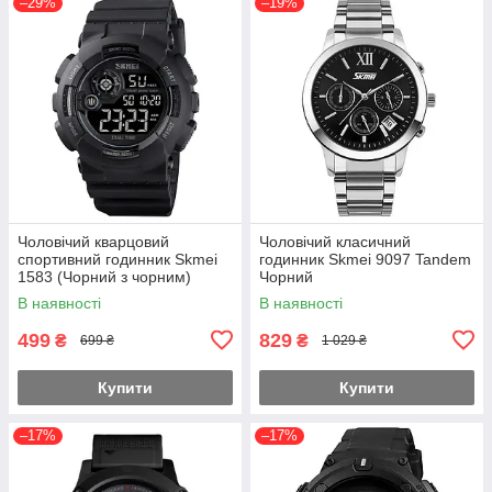
–29%
–19%
Чоловічий кварцовий
Чоловічий класичний
спортивний годинник Skmei
годинник Skmei 9097 Tandem
1583 (Чорний з чорним)
Чорний
В наявності
В наявності
499
829
₴
₴
699 ₴
1 029 ₴
Купити
Купити
–17%
–17%