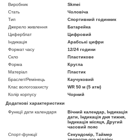
Виробник
Skmei
Стать
Чоловіча
Тип
Спортивний годинник
Джерело живлення
Батарейка
Циферблат
Цифровий
Індикація
Арабські цифри
Формат часу
12/24 години
Скло
Пластикове
Форма
Кругла
Матеріал
Пластик
Браслет/Ремінець
Каучуковий
Клас вологозахисту
WR 50 м (5 атм)
Колір корпусу
Чорний
Додаткові характеристики
Функції дати календаря
Вічний календар, Індикація
дати, Індикація дня тижня,
Індикація місяця, Другий
часовий пояс
Спорт-функції
Секундомір, Таймер
зворотнього відліку