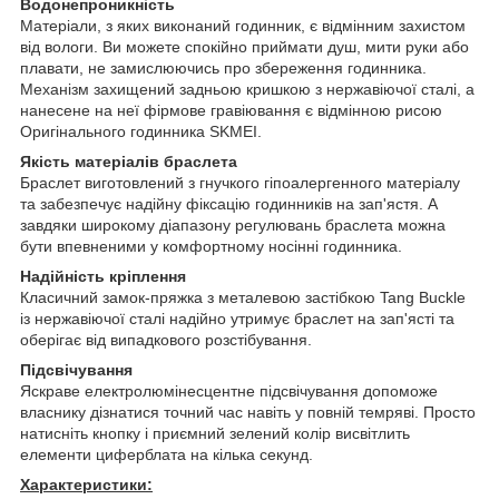
Водонепроникність
Матеріали, з яких виконаний годинник, є відмінним захистом
від вологи. Ви можете спокійно приймати душ, мити руки або
плавати, не замислюючись про збереження годинника.
Механізм захищений задньою кришкою з нержавіючої сталі, а
нанесене на неї фірмове гравіювання є відмінною рисою
Оригінального годинника SKMEI.
Якість матеріалів браслета
Браслет виготовлений з гнучкого гіпоалергенного матеріалу
та забезпечує надійну фіксацію годинників на зап'ястя. А
завдяки широкому діапазону регулювань браслета можна
бути впевненими у комфортному носінні годинника.
Надійність кріплення
Класичний замок-пряжка з металевою застібкою Tang Buckle
із нержавіючої сталі надійно утримує браслет на зап'ясті та
оберігає від випадкового розстібування.
Підсвічування
Яскраве електролюмінесцентне підсвічування допоможе
власнику дізнатися точний час навіть у повній темряві. Просто
натисніть кнопку і приємний зелений колір висвітлить
елементи циферблата на кілька секунд.
Характеристики: