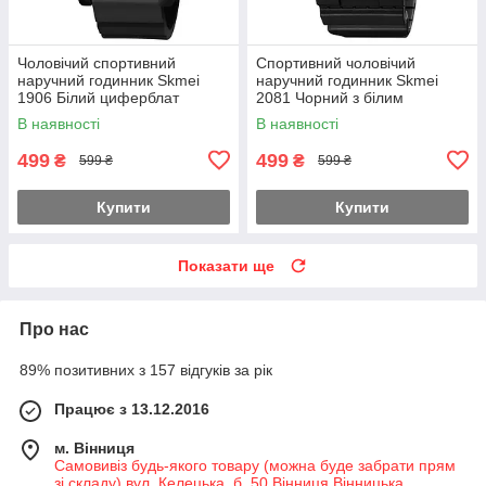
Чоловічий спортивний
Спортивний чоловічий
наручний годинник Skmei
наручний годинник Skmei
1906 Білий циферблат
2081 Чорний з білим
В наявності
В наявності
499
499
₴
₴
599 ₴
599 ₴
Купити
Купити
Показати ще
Про нас
89% позитивних з 157 відгуків за рік
Працює з 13.12.2016
м. Вінниця
Самовивіз будь-якого товару (можна буде забрати прям
зі складу) вул. Келецька, б. 50 Вінниця Вінницька