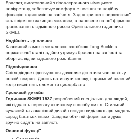
Браслет, виготовлений з гіпоалергенного німецького
поліуретану, забезпечує комфортне носіння та надійну
фіксацію годинників на зап'ястя. Задня кришка з нержавіючої
сталі відмінно захищає механізм, а нанесене на неї фірмове
гравіювання є відмінною рисою Оригінального годинника
SKMEI.
Надійність кріплення
Класичний замок з металевою застібкою Tang Buckle з
нержавіючої сталі надійно утримує браслет на зап'ясті та
оберігає від випадкового розстібання.
Підсвічування
Світлодіодне підсвічування дозволяє дізнатися час навіть у
повній темряві. Досить натиснути кнопку, і приємний зелений
колір висвітлить елементи циферблата.
Сучасний дизайн
Годинник SKMEI 1537
розроблений спеціально для людей,
які віддають перевагу активному способу життя. Стильний,
сучасний та лаконічний дизайн вигідно виділяють цю модель
серед багатьох інших. Завдяки обтічній формі вони дуже
зручно сидять на зап'ясті.
Основні функції