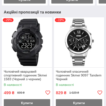
Акційні пропозиції та новинки
–29%
–19%
Чоловічий кварцовий
Чоловічий класичний
спортивний годинник Skmei
годинник Skmei 9097 Tandem
1583 (Чорний з чорним)
Чорний
В наявності
В наявності
499
829
₴
₴
699 ₴
1 029 ₴
Купити
Купити