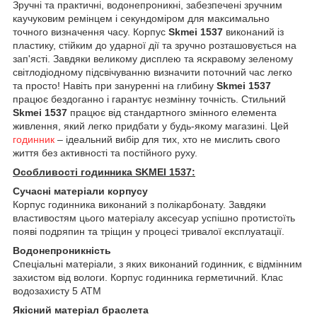
Зручні та практичні, водонепроникні, забезпечені зручним
каучуковим ремінцем і секундоміром для максимально
точного визначення часу. Корпус
Skmei 1537
виконаний із
пластику, стійким до ударної дії та зручно розташовується на
зап'ясті. Завдяки великому дисплею та яскравому зеленому
світлодіодному підсвічуванню визначити поточний час легко
та просто! Навіть при зануренні на глибину
Skmei 1537
працює бездоганно і гарантує незмінну точність. Стильний
Skmei 1537
працює від стандартного змінного елемента
живлення, який легко придбати у будь-якому магазині. Цей
годинник
– ідеальний вибір для тих, хто не мислить свого
життя без активності та постійного руху.
Особливості годинника SKMEI 1537:
Сучасні матеріали корпусу
Корпус годинника виконаний з полікарбонату. Завдяки
властивостям цього матеріалу аксесуар успішно протистоїть
появі подряпин та тріщин у процесі тривалої експлуатації.
Водонепроникність
Спеціальні матеріали, з яких виконаний годинник, є відмінним
захистом від вологи. Корпус годинника герметичний. Клас
водозахисту 5 АТМ
Якісний матеріал браслета