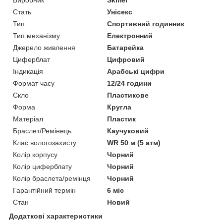
Стать
Унісекс
Тип
Спортивний годинник
Тип механізму
Електронний
Джерело живлення
Батарейка
Циферблат
Цифровий
Індикація
Арабські цифри
Формат часу
12/24 години
Скло
Пластикове
Форма
Кругла
Матеріал
Пластик
Браслет/Ремінець
Каучуковий
Клас вологозахисту
WR 50 м (5 атм)
Колір корпусу
Чорний
Колір циферблату
Чорний
Колір браслета/ремінця
Чорний
Гарантійний термін
6 міс
Стан
Новий
Додаткові характеристики