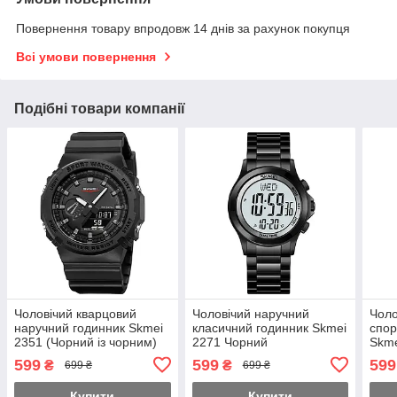
Повернення товару впродовж 14 днів за рахунок покупця
Всі умови повернення
Подібні товари компанії
Чоловічий кварцовий
Чоловічий наручний
Чоло
наручний годинник Skmei
класичний годинник Skmei
спор
2351 (Чорний із чорним)
2271 Чорний
Skme
біли
599
599
599
₴
₴
699 ₴
699 ₴
Купити
Купити