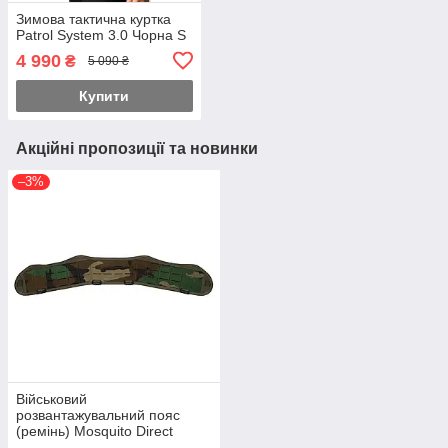
Зимова тактична куртка
Patrol System 3.0 Чорна S
4 990
₴
5 090 ₴
Купити
Акційні пропозиції та новинки
–3%
Військовий
розвантажувальний пояс
(ремінь) Mosquito Direct
Action з місцями кріплення