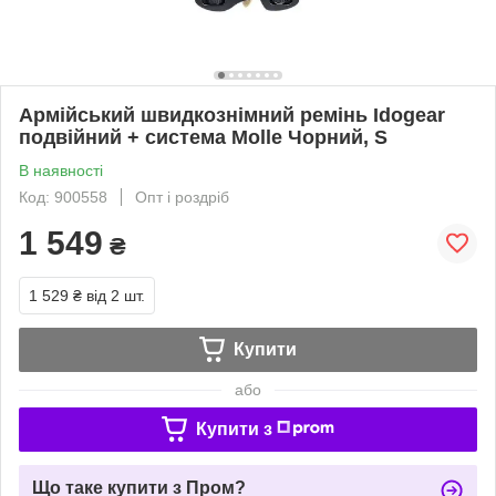
Армійський швидкознімний ремінь Idogear
подвійний + система Molle Чорний, S
В наявності
Код: 900558
Опт і роздріб
1 549
₴
1 529 ₴
від 2 шт.
Купити
або
Купити з
Що таке купити з Пром?