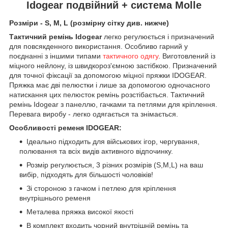
Idogear подвійний + система Molle
Розміри - S, M, L (розмірну сітку див. нижче)
Тактичний ремінь Idogear
легко регулюється і призначений
для повсякденного використання. Особливо гарний у
поєднанні з іншими типами
тактичного одягу
. Виготовлений із
міцного нейлону, із швидкороз'ємною застібкою. Призначений
для точної фіксації за допомогою міцної пряжки IDOGEAR.
Пряжка має дві пелюстки і лише за допомогою одночасного
натискання цих пелюсток ремінь розстібається. Тактичний
ремінь Idogear з панеллю, гачками та петлями для кріплення.
Перевага виробу - легко одягається та знімається.
Особливості ременя IDOGEAR:
Ідеально підходить для військових ігор, чергування,
полювання та всіх видів активного відпочинку.
Розмір регулюється, 3 різних розмірів (S,M,L) на ваш
вибір, підходять для більшості чоловіків!
Зі стороною з гачком і петлею для кріплення
внутрішнього ременя
Металева пряжка високої якості
В комплект входить чорний внутрішній ремінь та