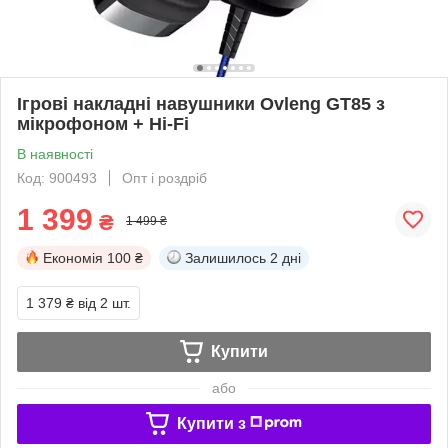
Ігрові накладні навушники Ovleng GT85 з
мікрофоном + Hi-Fi
В наявності
Код: 900493
Опт і роздріб
1 399
₴
1 499 ₴
Економія
100 ₴
Залишилось
2 дні
1 379 ₴
від 2 шт.
Купити
або
Купити з