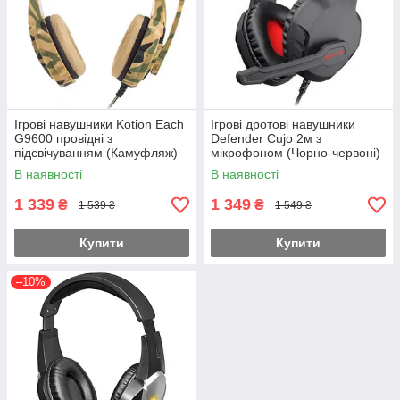
Ігрові навушники Kotion Each
Ігрові дротові навушники
G9600 провідні з
Defender Cujo 2м з
підсвічуванням (Камуфляж)
мікрофоном (Чорно-червоні)
В наявності
В наявності
1 339
1 349
₴
₴
1 539 ₴
1 549 ₴
Купити
Купити
–10%