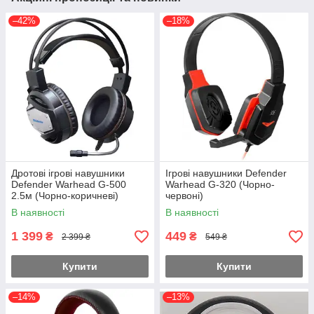
–42%
–18%
Дротові ігрові навушники
Ігрові навушники Defender
Defender Warhead G-500
Warhead G-320 (Чорно-
2.5м (Чорно-коричневі)
червоні)
В наявності
В наявності
1 399
449
₴
₴
2 399 ₴
549 ₴
Купити
Купити
–14%
–13%