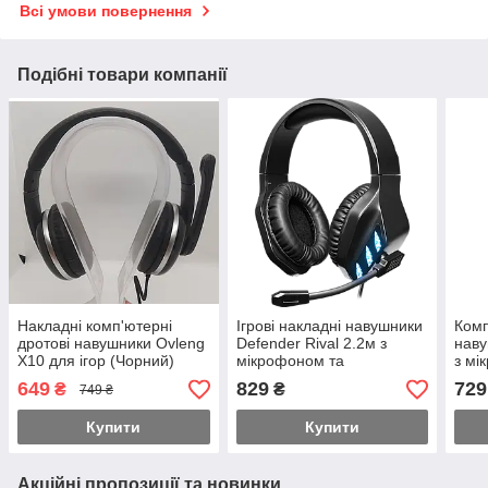
Всі умови повернення
Подібні товари компанії
Накладні комп'ютерні
Ігрові накладні навушники
Комп
дротові навушники Ovleng
Defender Rival 2.2м з
наву
X10 для ігор (Чорний)
мікрофоном та
з мі
підсвічуванням (Чорний)
підс
649
829
729
₴
₴
749 ₴
Купити
Купити
Акційні пропозиції та новинки