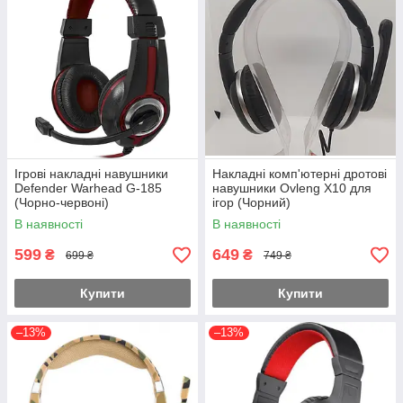
Ігрові накладні навушники
Накладні комп'ютерні дротові
Defender Warhead G-185
навушники Ovleng X10 для
(Чорно-червоні)
ігор (Чорний)
В наявності
В наявності
599
649
₴
₴
699 ₴
749 ₴
Купити
Купити
–13%
–13%