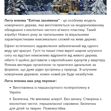
Лита ялинка "Елітна засніжена"
- це особлива модель
новорічного дерева, яка виготовляється на модернізованому
обладнанні з екологічно чистого м'якого пластику. Такий
атрибут Нового року за тактильними та візуальними
характеристиками максимально схожий на живе дерево.
Ефект естетичного задоволення забезпечений від одного
виду цієї красуні. Густі та пишні гілки вкриті шаром штучного
снігу на відстані неможливо відрізнити від живого дерева,
нібито її щойно доставили з європейських курортів у квартиру.
Ялинка виглядає органічною та практично ідеальною за
формою, що дуже рідко зустрінеш у природі. Зі штучним
новорічним деревом, кожен новий рік буде незабутнім.
Лита ялинка має ряд переваг:
Виготовлена із першосортного поліпропілену в
Україні.
Безпечна. Не викликає алергії. Без запаху. Створена з
екологічно чистої, першокласної сировини. Безпечна
для дітей та тварин. Пожежостійка.