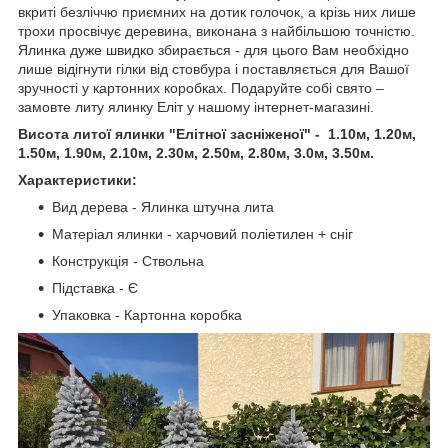
вкриті безліччю приємних на дотик голочок, а крізь них лише
трохи просвічує деревина, виконана з найбільшою точністю.
Ялинка дуже швидко збирається - для цього Вам необхідно
лише відігнути гілки від стовбура і поставляється для Вашої
зручності у картонних коробках. Подаруйте собі свято –
замовте литу ялинку Еліт у нашому інтернет-магазині.
Висота литої ялинки "Елітної засніженої" - 1.10м, 1.20м,
1.50м, 1.90м, 2.10м, 2.30м, 2.50м, 2.80м, 3.0м, 3.50м.
Характеристики:
Вид дерева - Ялинка штучна лита
Матеріал ялинки - харчовий поліетилен + сніг
Конструкція - Ствольна
Підставка - Є
Упаковка - Картонна коробка