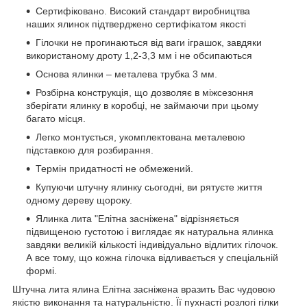
Сертифіковано. Високий стандарт виробництва
наших ялинок підтверджено сертифікатом якості
Гілочки не прогинаються від ваги іграшок, завдяки
використаному дроту 1,2-3,3 мм і не обсипаються
Основа ялинки – металева трубка 3 мм.
Розбірна конструкція, що дозволяє в міжсезоння
зберігати ялинку в коробці, не займаючи при цьому
багато місця.
Легко монтується, укомплектована металевою
підставкою для розбирання.
Термін придатності не обмежений.
Купуючи штучну ялинку сьогодні, ви рятуєте життя
одному дереву щороку.
Ялинка лита "Елітна засніжена" відрізняється
підвищеною густотою і виглядає як натуральна ялинка
завдяки великій кількості індивідуально відлитих гілочок.
А все тому, що кожна гілочка відливається у спеціальній
формі.
Штучна лита ялина Елітна засніжена вразить Вас чудовою
якістю виконання та натуральністю. Її пухнасті розлогі гілки