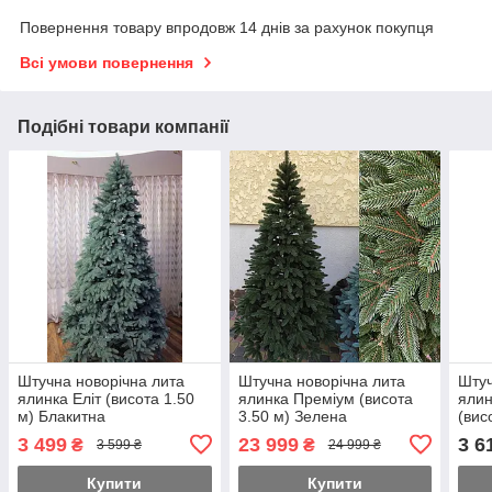
Повернення товару впродовж 14 днів за рахунок покупця
Всі умови повернення
Подібні товари компанії
Штучна новорічна лита
Штучна новорічна лита
Штуч
ялинка Еліт (висота 1.50
ялинка Преміум (висота
ялин
м) Блакитна
3.50 м) Зелена
(вис
3 499
23 999
3 6
₴
₴
3 599 ₴
24 999 ₴
Купити
Купити