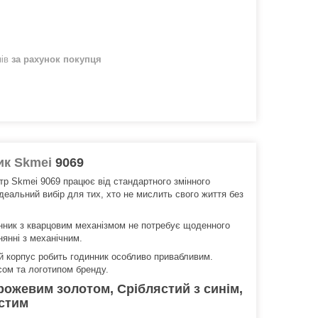
нів
за рахунок покупця
ик Skmei
9069
тр Skmei 9069 працює від стандартного змінного
ідеальний вибір для тих, хто не мислить свого життя без
инник з кварцовим механізмом не потребує щоденного
нянні з механічним.
ий корпус робить годинник особливо привабливим.
сом та логотипом бренду.
 рожевим золотом, Сріблястий з синім,
истим