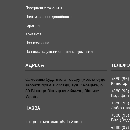
Повернення та обмін
Політика конфіденційності
Гарантія
Контакти
Про компанію
Правила та умови оплати та доставки
+380 (96)
Самовивіз будь-якого товару (можна буде
Київстар -
забрати прям зі складу) вул. Келецька, б.
50 Вінниця Вінницька область, Вінниця,
+380 (95)
Водафон 
Україна
+380 (93)
Лайф (Іва
+380 (95)
Віта (Вод
Інтернет-магазин «Sale Zone»
+380 (97)