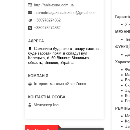
http://sale-zone.com.ua
internetmagazinsalezone@gmail.com
Гаранті
+380978274362
У 
+380978274362
МЕХАН
Ти
ФУНКЦІ
Самовивіз будь-якого товару (можна
буде забрати прям зі складу) вул.
Да
Келецька, б. 50 Вінниця Вінницька
Характе
область, Вінниця, Україна
Фо
Ма
Во
Інтернет-магазин «Sale Zone»
Ск
За
Ко
Ро
Менеджер Іван
РЕМІНЬ
Ма
Ко
За