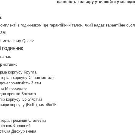
наявність кольору уточнюйте у менедж
я:
комплекті з годинником іде гарантійний талон, який надає гарантійне обс
ІЗМ
п механізму Quartz
Ї ГОДИННИК
та час
ристики:
рма корпусу Кругла
теріал корпусу Сплав металів
донепроникність 3 атм
ло Мінеральне
дня кришка Закрита
лір корпусу Сріблястий
зміри корпусу (ВхШ), мм 45х15
теріал ремінця Сталевий
лір комбінований
стібка Двохурівнева