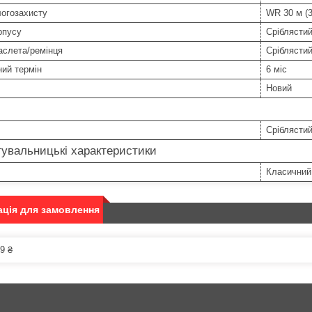
логозахисту
WR 30 м (3
рпусу
Сріблясти
аслета/ремінця
Сріблясти
ний термін
6 міс
Новий
Сріблястий
увальницькі характеристики
Класичний
ція для замовлення
9 ₴