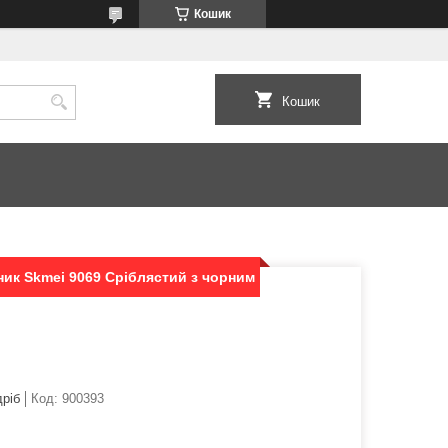
Кошик
Кошик
ик Skmei 9069 Сріблястий з чорним
дріб
Код:
900393