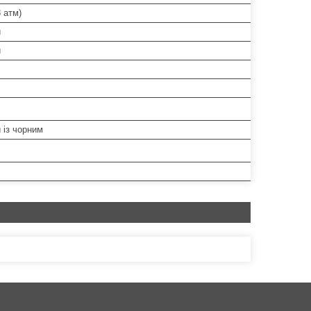
 атм)
й
й
 із чорним