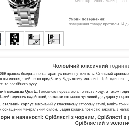
Київстар - Viber / Вайбер Іван
повернення товару протягом 14 д
Чоловічий класичний
годинн
069
працює бездоганно та гарантує незмінну точність. Стильний хрономе
а живлення, який легко придбати у будь-якому магазині. Цей
годинник
- 
ті та постійного руху.
ий механізм Quartz
. Головною перевагою є точність ходу, а також год
Такий годинник надійніший, оскільки він менш чутливий до ударів у порів
, сталевий корпус
виконаний у класичному строгому стилі, навіть тонк
к оснащений мінеральним склом. Задня кришка повністю закрита, з напи
ори в наявності: Сріблясті з чорним, Сріблясті з
Сріблястий з золот