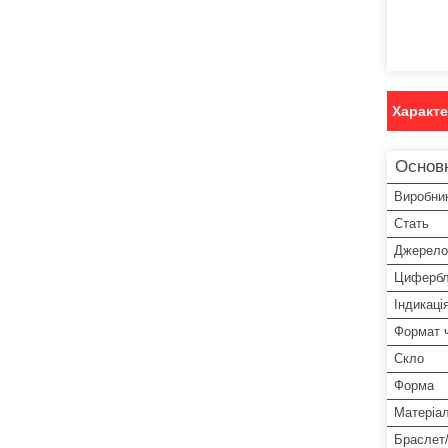
Характ
Основ
Виробни
Стать
Джерело
Цифербл
Індикаці
Формат 
Скло
Форма
Матеріа
Браслет