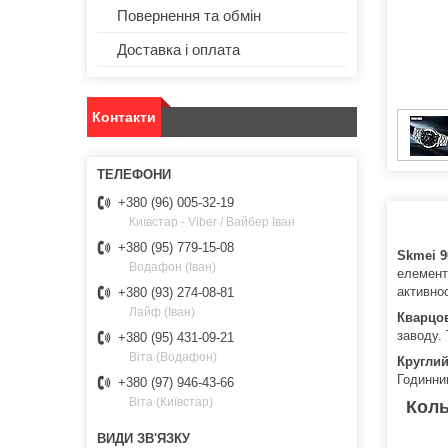
Повернення та обмін
Доставка і оплата
Контакти
+380 (96) 005-32-19
Київстар - Viber / Вайбер Іван
+380 (95) 779-15-08
Skmei 9
Водафон (Іван)
елемент
активнос
+380 (93) 274-08-81
Лайф (Іван)
Кварцов
заводу. 
+380 (95) 431-09-21
Віта (Водафон)
Круглий
Годинни
+380 (97) 946-43-66
Віта (Київстар)
Коль