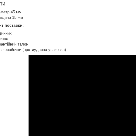
ТИ
аметр 45 мм
вщина 15 мм
т поставки:
динник
зитка
рантійний талон
з коробочки (протиударна упаковка)