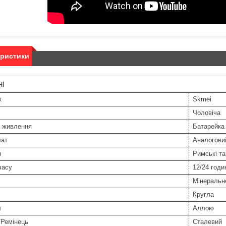
еристики
ні
к
Skmei
Чоловіча
 живлення
Батарейка
ат
Аналоговий
я
Римські та
часу
12/24 годи
Мінеральн
Кругла
л
Аллою
/Ремінець
Сталевий