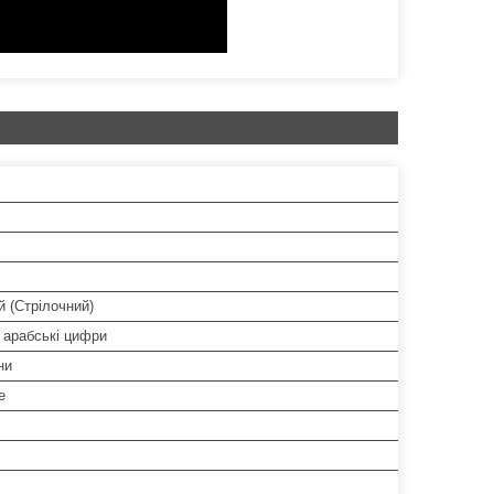
 (Стрілочний)
 арабські цифри
ни
е