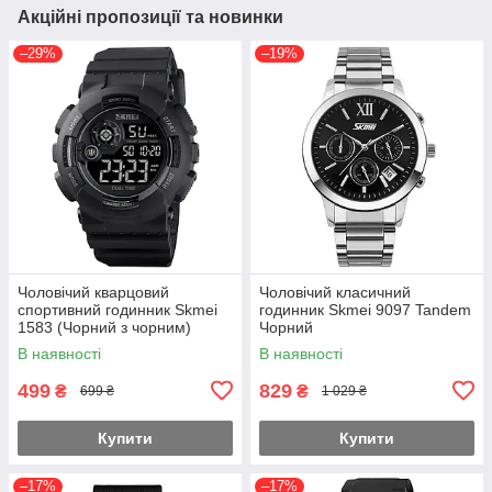
Акційні пропозиції та новинки
–29%
–19%
Чоловічий кварцовий
Чоловічий класичний
спортивний годинник Skmei
годинник Skmei 9097 Tandem
1583 (Чорний з чорним)
Чорний
В наявності
В наявності
499
829
₴
₴
699 ₴
1 029 ₴
Купити
Купити
–17%
–17%