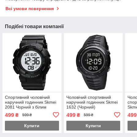
Всі умови повернення
Подібні товари компанії
Спортивний чоловічий
Чоловічий спортивний
Чоло
наручний годинник Skmei
наручний годинник Skmei
спор
2081 Чорний з білим
1632 (Чорний)
Skme
чор
499
499
499
₴
₴
599 ₴
599 ₴
Купити
Купити