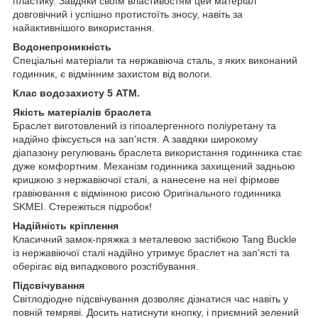
пластику. Завдяки своїм властивостям цей матеріал
довговічний і успішно протистоїть зносу, навіть за
найактивнішого використання.
Водонепроникність
Спеціальні матеріали та нержавіюча сталь, з яких виконаний
годинник, є відмінним захистом від вологи.
Клас водозахисту 5 АТМ.
Якість матеріалів браслета
Браслет виготовлений із гіпоалергенного поліуретану та
надійно фіксується на зап'ястя. А завдяки широкому
діапазону регулювань браслета використання годинника стає
дуже комфортним. Механізм годинника захищений задньою
кришкою з нержавіючої сталі, а нанесене на неї фірмове
гравіювання є відмінною рисою Оригінального годинника
SKMEI. Стережіться підробок!
Надійність кріплення
Класичний замок-пряжка з металевою застібкою Tang Buckle
із нержавіючої сталі надійно утримує браслет на зап'ясті та
оберігає від випадкового розстібування.
Підсвічування
Світлодіодне підсвічування дозволяє дізнатися час навіть у
повній темряві. Досить натиснути кнопку, і приємний зелений