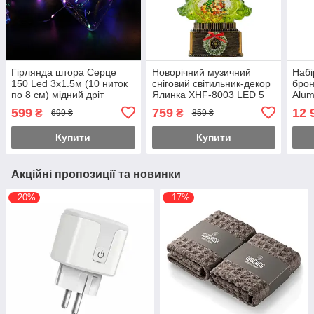
Гірлянда штора Серце
Новорічний музичний
Набі
150 Led 3х1.5м (10 ниток
сніговий світильник-декор
брон
по 8 см) мідний дріт
Ялинка XHF-8003 LED 5
Alum
Мульти
мелодій USB AAх3
2.35
599
759
12 
₴
₴
699 ₴
859 ₴
(15х15х23см)
Купити
Купити
Акційні пропозиції та новинки
–20%
–17%