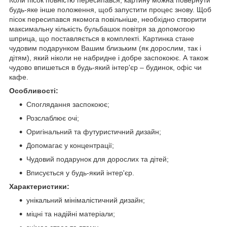
Коли пісок повністю пересипався, картину можна повернути
будь-яке інше положення, щоб запустити процес знову. Щоб
пісок пересипався якомога повільніше, необхідно створити
максимальну кількість бульбашок повітря за допомогою
шприца, що поставляється в комплекті. Картинка стане
чудовим подарунком Вашим близьким (як дорослим, так і
дітям), який ніколи не набридне і добре заспокоює. А також
чудово впишеться в будь-який інтер'єр – будинок, офіс чи
кафе.
Особливості:
Споглядання заспокоює;
Розслаблює очі;
Оригінальний та футуристичний дизайн;
Допомагає у концентрації;
Чудовий подарунок для дорослих та дітей;
Вписується у будь-який інтер'єр.
Характеристики:
унікальний мінімалістичний дизайн;
міцні та надійні матеріали;