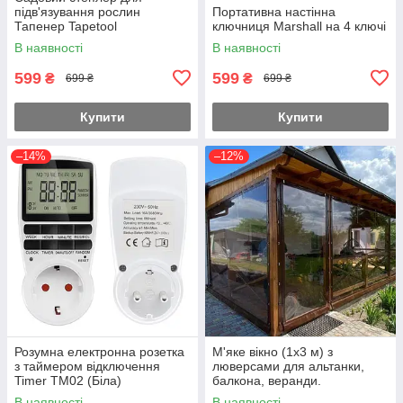
підв'язування рослин
Портативна настінна
Тапенер Tapetool
ключниця Marshall на 4 ключі
В наявності
В наявності
599
599
₴
₴
699 ₴
699 ₴
Купити
Купити
–14%
–12%
Розумна електронна розетка
М'яке вікно (1х3 м) з
з таймером відключення
люверсами для альтанки,
Timer TM02 (Біла)
балкона, веранди.
В наявності
В наявності