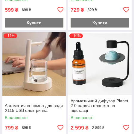
599
729
₴
₴
699 ₴
829 ₴
Купити
Купити
–11%
–10%
Ароматичний дифузор Planet
Автоматична помпа для води
2.0 паряча планета на
X115 USB електрична
підставці
В наявності
В наявності
799
2 599
₴
₴
899 ₴
2 899 ₴