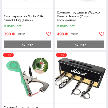
Комплект рушників Wacaco
Смарт-розетка Wi Fi 20А
Barista Towels (2 шт.)
Smart Plug (Білий)
Коричневий
В наявності
В наявності
399
499
₴
₴
499 ₴
599 ₴
Купити
Купити
–14%
–14%
Садовий степлер для