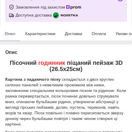
Замовлення під захистом
Доступна доставка
Опис
Характеристики
Доставка
Оплата
Умови п
Опис
Пісочний
годинник
піщаний пейзаж 3D
(26.5х25см)
Картина з падаючого піску
складається з двох круглих
скляних панелей з невеликим проміжком між ними,
заповненим спеціальним кольоровим піском та рідиною. Коли
рамка перевертається, пісок починає довільно струмувати
вниз, огинаючи бульбашки рідини, утворюючи абстракції у
вигляді гірських пейзажів, долин, пустель, териконів, навіть
морів та хмар. Пісок повільно і плавно пересипається зверху
донизу через бульбашки повітря і таким чином створює ці
картини.