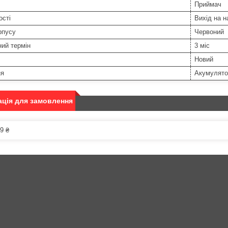
Приймач
ості
Вихід на н
рпусу
Червоний
ний термін
3 міс
Новий
ня
Акумулято
ція для замовлення
9 ₴