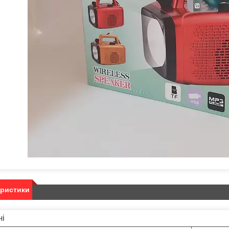
еристики
ні