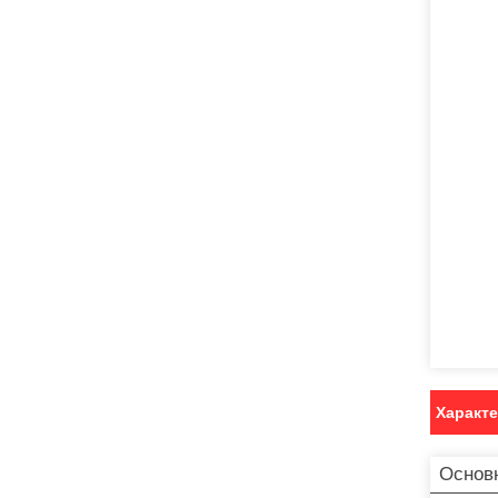
Характ
Основ