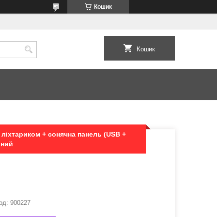
Кошик
Кошик
 ліхтариком + сонячна панель (USB +
оний
од:
900227