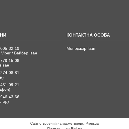
 005-32-19
Менеджер Іван
 Viber / Вайбер Іван
 779-15-08
(Іван)
 274-08-81
н)
 431-09-21
афон)
 946-43-66
стар)
Сайт створений на маркетплейсі
Prom.ua
Продавець на Bigl.ua