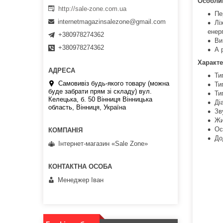
Особлив
http://sale-zone.com.ua
Пе
internetmagazinsalezone@gmail.com
Лі
енерг
+380978274362
Ви
+380978274362
А 
Характе
Ти
Самовивіз будь-якого товару (можна
Ти
буде забрати прям зі складу) вул.
Ти
Келецька, б. 50 Вінниця Вінницька
Ді
область, Вінниця, Україна
Зв
Жи
Ос
До
Інтернет-магазин «Sale Zone»
Менеджер Іван