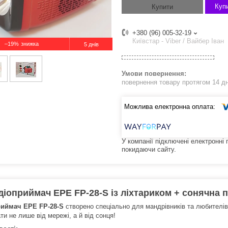
Купи
Купити
+380 (96) 005-32-19
Київстар - Viber / Вайбер Іван
–19%
5 днів
повернення товару протягом 14 д
У компанії підключені електронні
покидаючи сайту.
діоприймач EPE FP-28-S із ліхтариком + сонячна 
риймач EPE FP-28-S
створено спеціально для мандрівників та любителів
и не лише від мережі, а й від сонця!