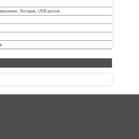
авушники, Ліхтарик, USB-роз'єм
р