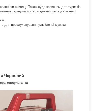
ванні чи рибалці. Також буде корисним для туристів.
 можете зарядити ліхтар у денний час від сонячної
ків.
ість для прослуховування улюбленої музики.
 та Червоний
ера-консультанта