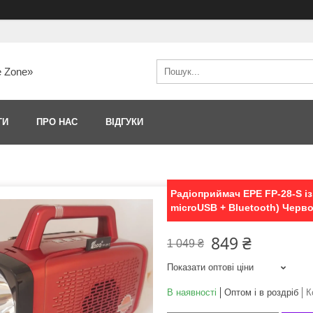
e Zone»
ТИ
ПРО НАС
ВІДГУКИ
Радіоприймач EPE FP-28-S із
microUSB + Bluetooth) Черв
849 ₴
1 049 ₴
Показати оптові ціни
В наявності
Оптом і в роздріб
К