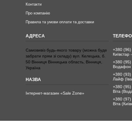
Контакти
Про компанію
Правила та умови оплати та доставки
+380 (96)
Самовивіз будь-якого товару (можна буде
Київстар -
забрати прям зі складу) вул. Келецька, б.
50 Вінниця Вінницька область, Вінниця,
+380 (95)
Водафон 
Україна
+380 (93)
Лайф (Іва
+380 (95)
Віта (Вод
Інтернет-магазин «Sale Zone»
+380 (97)
Віта (Київ