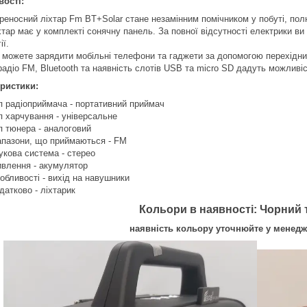
ості:
реносний ліхтар Fm BT+Solar стане незамінним помічником у побуті, полю
хтар має у комплекті сонячну панель. За повної відсутності електрики ви
ії.
 можете зарядити мобільні телефони та гаджети за допомогою перехідни
радіо FM, Bluetooth та наявність слотів USB та micro SD дадуть можлив
ристики:
п радіоприймача - портативний приймач
п харчування - універсальне
п тюнера - аналоговий
апазони, що приймаються - FM
укова система - стерео
влення - акумулятор
обливості - вихід на навушники
датково - ліхтарик
Кольори в наявності: Чорний
наявність кольору уточнюйте у менедж