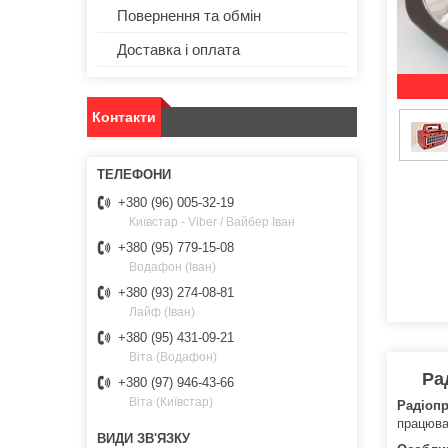
Повернення та обмін
Доставка і оплата
Контакти
+380 (96) 005-32-19
Київстар - Viber / Вайбер Іван
+380 (95) 779-15-08
Водафон (Іван)
+380 (93) 274-08-81
Лайф (Іван)
+380 (95) 431-09-21
Віта (Водафон)
Ра
+380 (97) 946-43-66
Віта (Київстар)
Радіоп
працюват