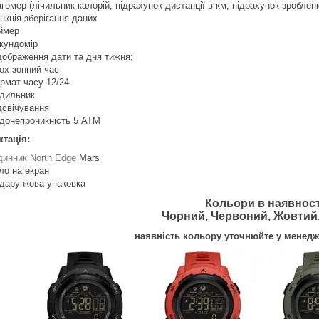
гомер (лічильник калорій, підрахунок дистанції в км, підрахунок зроблених
нкція зберігання даних
ймер
кундомір
дображення дати та дня тижня;
ох зонний час
рмат часу 12/24
дильник
дсвічування
донепроникність 5 ATM
тація:
динник North Edge
Mars
ло на екран
дарункова упаковка
Кольори в наявност
Чорний, Червоний, Жовтий
наявність кольору уточнюйте у менедж