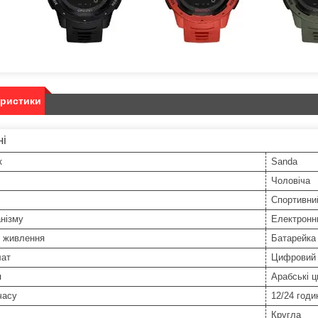
еристики
ні
к
Sanda
Чоловіча
Спортивни
нізму
Електронн
 живлення
Батарейка
ат
Цифровий
я
Арабські 
часу
12/24 годи
Кругла