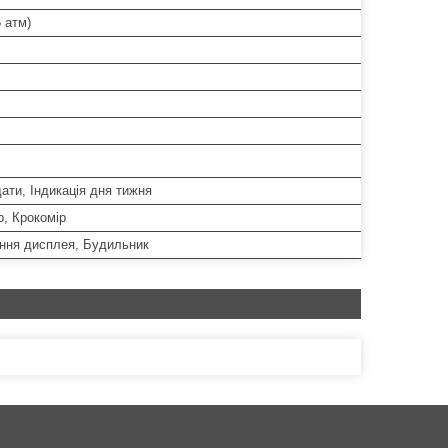
 атм)
дати, Індикація дня тижня
, Крокомір
ання дисплея, Будильник