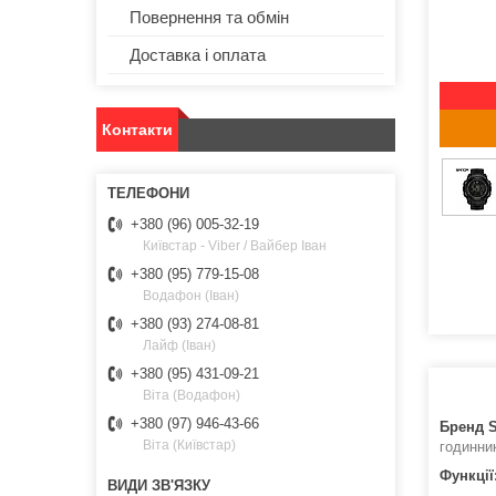
Повернення та обмін
Доставка і оплата
Контакти
+380 (96) 005-32-19
Київстар - Viber / Вайбер Іван
+380 (95) 779-15-08
Водафон (Іван)
+380 (93) 274-08-81
Лайф (Іван)
+380 (95) 431-09-21
Віта (Водафон)
+380 (97) 946-43-66
Бренд 
Віта (Київстар)
годинни
Функції