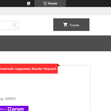
Кошик
Кошик
ловічий годинник Sanda Чорний
од:
900853
ти з