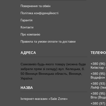
Повернення та обмін
Політика конфіденційності
Гарантія
Контакти
Про компанію
Правила та умови оплати та доставки
+380 (96)
Самовивіз будь-якого товару (можна буде
Київстар -
забрати прям зі складу) вул. Келецька, б.
50 Вінниця Вінницька область, Вінниця,
+380 (95)
Водафон 
Україна
+380 (93)
Лайф (Іва
+380 (95)
Віта (Вод
Інтернет-магазин «Sale Zone»
+380 (97)