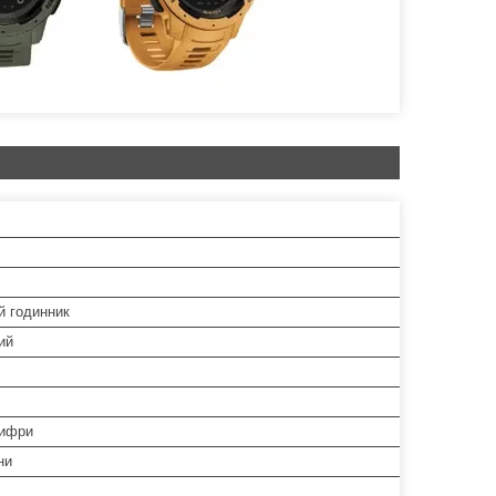
й годинник
ий
цифри
ни