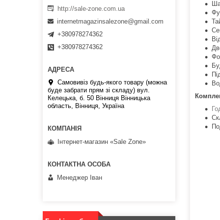
Ша
http://sale-zone.com.ua
Фу
Та
internetmagazinsalezone@gmail.com
Се
+380978274362
Ві
+380978274362
Дв
Фо
Бу
Пі
Самовивіз будь-якого товару (можна
Во
буде забрати прям зі складу) вул.
Комплек
Келецька, б. 50 Вінниця Вінницька
область, Вінниця, Україна
Го
Ск
По
Інтернет-магазин «Sale Zone»
Менеджер Іван