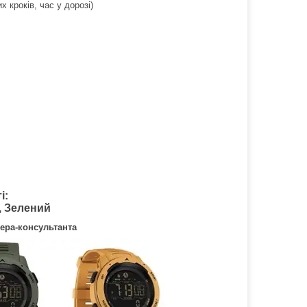
 кроків, час у дорозі)
і:
, Зелений
ера-консультанта