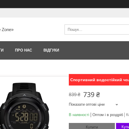
e Zone»
ТИ
ПРО НАС
ВІДГУКИ
Спортивний водостійкий чо
739 ₴
839 ₴
Показати оптові ціни
В наявності
Оптом і в роздріб
К
Купи
Купити