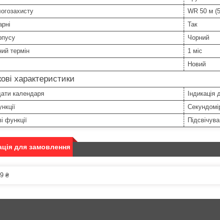
логозахисту
WR 50 м (5
арні
Так
рпусу
Чорний
ний термін
1 міс
Новий
ові характеристики
дати календаря
Індикація 
нкції
Секундомір
і функції
Підсвічув
ція для замовлення
9 ₴