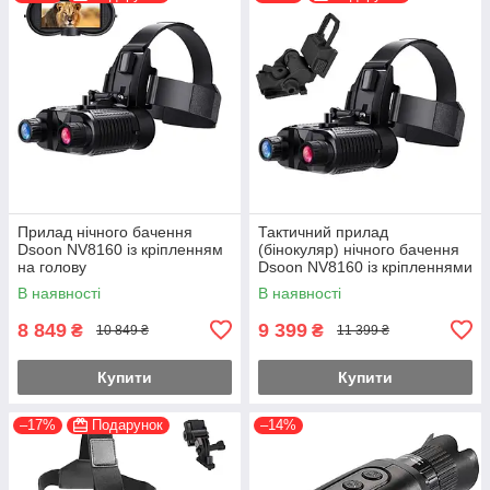
Прилад нічного бачення
Тактичний прилад
Dsoon NV8160 із кріпленням
(бінокуляр) нічного бачення
на голову
Dsoon NV8160 із кріпленнями
на голову + на шолом L4G24
В наявності
В наявності
8 849
9 399
₴
₴
10 849 ₴
11 399 ₴
Купити
Купити
–17%
Подарунок
–14%