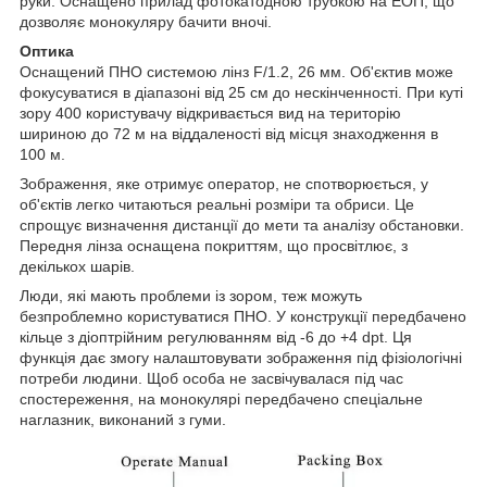
руки. Оснащено прилад фотокатодною трубкою на ЕОП, що
дозволяє монокуляру бачити вночі.
Оптика
Оснащений ПНО системою лінз F/1.2, 26 мм. Об'єктив може
фокусуватися в діапазоні від 25 см до нескінченності. При куті
зору 400 користувачу відкривається вид на територію
шириною до 72 м на віддаленості від місця знаходження в
100 м.
Зображення, яке отримує оператор, не спотворюється, у
об'єктів легко читаються реальні розміри та обриси. Це
спрощує визначення дистанції до мети та аналізу обстановки.
Передня лінза оснащена покриттям, що просвітлює, з
декількох шарів.
Люди, які мають проблеми із зором, теж можуть
безпроблемно користуватися ПНО. У конструкції передбачено
кільце з діоптрійним регулюванням від -6 до +4 dpt. Ця
функція дає змогу налаштовувати зображення під фізіологічні
потреби людини. Щоб особа не засвічувалася під час
спостереження, на монокулярі передбачено спеціальне
наглазник, виконаний з гуми.