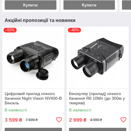
Купити
Купити
Акційні пропозиції та новинки
–53%
–40%
Цифровий прилад нічного
Бінокуляр (прилад) нічного
бачення Night Vision NV400-B
бачення R6 10Мп (до 300м у
Бінокль
темряві)
В наявності
В наявності
3 599
2 999
₴
₴
7 699 ₴
4 999 ₴