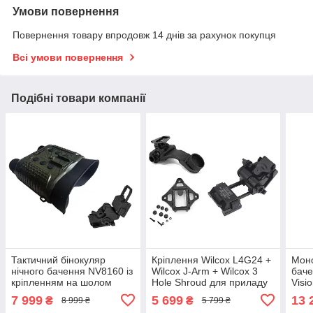
Умови повернення
Повернення товару впродовж 14 днів за рахунок покупця
Всі умови повернення
Подібні товари компанії
Тактичний бінокуляр
Кріплення Wilcox L4G24 +
Моно
нічного бачення NV8160 із
Wilcox J-Arm + Wilcox 3
баче
кріпленням на шолом
Hole Shroud для приладу
Visi
FMA L4G24 (Камуфляж
нічного бачення PVS-14
шоло
7 999
5 699
13 
₴
₴
8 999 ₴
5 799 ₴
(Метал)