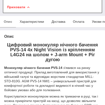
Приховати
Опис
Характеристики
Доставка
Оплата
Умови п
Опис
Цифровий монокуляр нічного бачення
PVS-14 4х Night Vision із кріпленням
L4G24 на шолом + J-arm Mount + Ріг
дугою
Монокуляр нічного бачення PVS-14
з'явився на ринку
оптичної продукції. Прилад виготовлений для використання у
військовій галузі та відповідає жорстким стандартам MILL-
STD-810G. AGM PVS-14 NW1 – універсальний пристрій для
комфортної роботи та докладної видимості в нічний час у
бойових умовах або для полювання.
Користуватися монокуляром можна як тримаючи в руці, так і
можна прикріпити пристрій на касці, що дозволяє звільнити