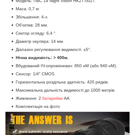
Модель: ПВС 14 Night Vision HK27-0027.
Маса: 0,7 кг.
Збільшення: 4-х.
Об'єктив: 28 мм.
Сектор огляду: 6,4 °.
Діаметр окуляра: 14 мм.
Діапазон регулювання видимості: ±5°.
Нічна видимість: > 400м.
Вбудований ІЧ-опромінювач: 850 нМ (або 940 нМ).
Сенсор: 1/4" CMOS.
Горизонтальна роздільна здатність: 420 рядків.
Максимальна дальність видимості до 1000 метрів.
Живлення: 2
батарейки
АА.
Комплектація на фото