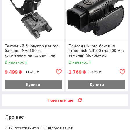
Тактичний бінокуляр нічного
Прилад нічного бачення
бачення NV8160 із
Ermenrich NS100 (до 300 м в
кріпленням на голову + на
темряві) Монокуляр
шолом (Чорний)
В наявності
В наявності
9 499
1 769
₴
₴
11 499 ₴
2 069 ₴
Купити
Купити
Показати ще
Про нас
89% позитивних з 157 відгуків за рік