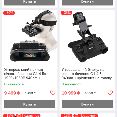
Купити
Купити
–39%
–35%
Універсальний прилад
Універсальний бінокуляр
нічного бачення G1 4.5х
нічного бачення G1 4.5х
1920x1080P 940nm +
940nm + кріплення на голову
кріплення на голову
+ кріплення на шолом
В наявності
В наявності
Bracket
9 499
10 999
₴
₴
15 499 ₴
16 999 ₴
Купити
Купити
–18%
Подарунок
–18%
Подарунок