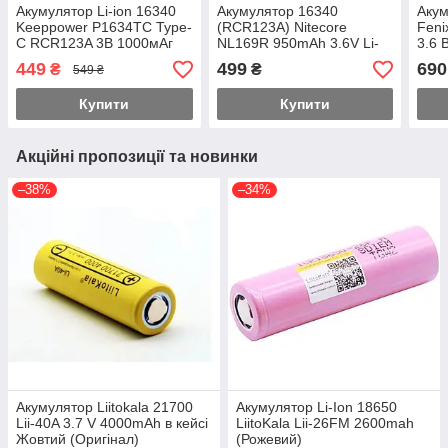
Акумулятор Li-ion 16340
Акумулятор 16340
Акум
Keeppower P1634TC Type-
(RCR123A) Nitecore
Feni
C RCR123A 3В 1000мАг
NL169R 950mAh 3.6V Li-
3.6 
Li-ion захищений (Біло-
Ion USB-C із захистом
Чорн
449
499
690
₴
₴
549 ₴
бірюзовий)
(Чорно-жовтий)
Купити
Купити
Акційні пропозиції та новинки
–38%
–34%
Акумулятор Liitokala 21700
Акумулятор Li-Ion 18650
Lii-40A 3.7 V 4000mAh в кейсі
LiitoKala Lii-26FM 2600mah
Жовтий (Оригінал)
(Рожевий)