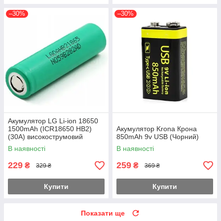
–30%
–30%
Акумулятор LG Li-ion 18650
1500mAh (ICR18650 HB2)
Акумулятор Krona Крона
(30A) високострумовий
850mAh 9v USB (Чорний)
Зелений
В наявності
В наявності
229
259
₴
₴
329 ₴
369 ₴
Купити
Купити
Показати ще