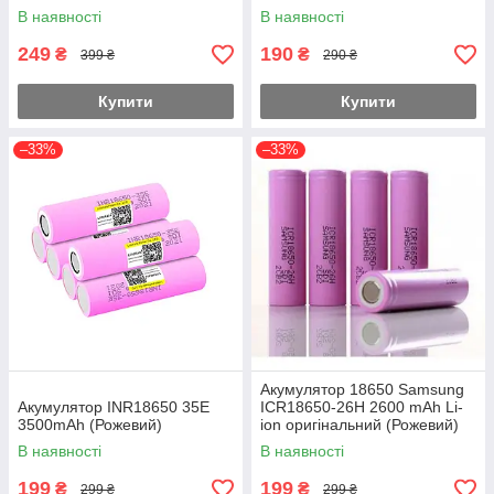
В наявності
В наявності
249
190
₴
₴
399 ₴
290 ₴
Купити
Купити
–33%
–33%
Акумулятор 18650 Samsung
Акумулятор INR18650 35E
ICR18650-26H 2600 mAh Li-
3500mAh (Рожевий)
ion оригінальний (Рожевий)
В наявності
В наявності
199
199
₴
₴
299 ₴
299 ₴