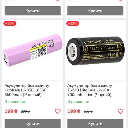
Купити
Купити
–33%
–33%
Акумулятор без захисту
Акумулятор без захисту
LiitoKala Lii-35E 18650
16340 LiitoKala Lii-16A
3500mah (Рожевий)
700mah Li-ion (Чорний)
В наявності
В наявності
199
199
₴
₴
299 ₴
299 ₴
Купити
Купити