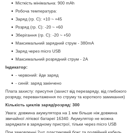
Місткість мінімальна: 900 mAh
Робоча температура:
Заряд (гр. С): +10 ~ +45
Розряд (гр. С): -20 ~ +60
Зберігання (гр. С): -20 ~ +50
Максимальний зарядний струм - 380mА
Заряд через micro USB
Максимальний розрядний струм - 2А
Індикатор:
- червоний: йде заряд
- синій: заряд закінчено
Плата захисту: присутня (захист від перезаряду, від глибокого
розряду, перевантаження по струму та короткого замикання)
Кількість циклів заряд/розряд: 300
Увага: довжина акумулятора на 1 мм більше ніж довжина
звичайної літієвої батареї 16340. Акумулятор не можна
заряджати в зарядному пристрої, тільки через micro USB
При замовленні 2шт. пластиковий бокс та подвійний кабель