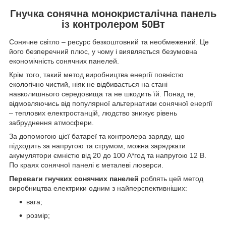
Гнучка сонячна монокристалічна панель
із контролером 50Вт
Сонячне світло – ресурс безкоштовний та необмежений. Це
його безперечний плюс, у чому і виявляється безумовна
економічність сонячних панелей.
Крім того, такий метод виробництва енергії повністю
екологічно чистий, ніяк не відбивається на стані
навколишнього середовища та не шкодить їй. Понад те,
відмовляючись від популярної альтернативи сонячної енергії
– теплових електростанцій, людство знижує рівень
забруднення атмосфери.
За допомогою цієї батареї та контролера заряду, що
підходить за напругою та струмом, можна заряджати
акумулятори ємністю від 20 до 100 А*год та напругою 12 В.
По краях сонячної панелі є металеві люверси.
Переваги гнучких сонячних панелей
роблять цей метод
виробництва електрики одним з найперспективніших:
вага;
розмір;