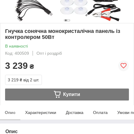
Гнучка сонячна монокристалічна панель із
контролером 50Вт
В наявності
Код: 400509
Опт і роздріб
3 239
₴
3 219 ₴
від 2 шт.
Купити
Опис
Характеристики
Доставка
Оплата
Умови п
Опис