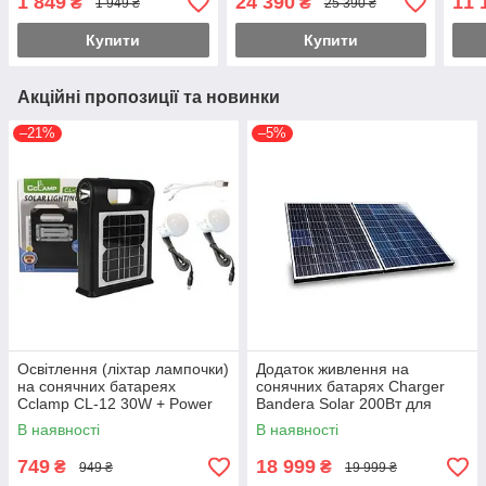
1 849
24 390
11 
₴
₴
1 949 ₴
25 390 ₴
USB (2 швидкості)
АКБ
Купити
Купити
Акційні пропозиції та новинки
–21%
–5%
Освітлення (ліхтар лампочки)
Додаток живлення на
на сонячних батареях
сонячних батарях Charger
Cclamp CL-12 30W + Power
Bandera Solar 200Вт для
Bank
акумуляторних батарей Li-ion
В наявності
В наявності
749
18 999
₴
₴
949 ₴
19 999 ₴