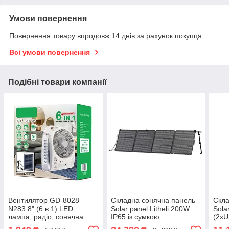
Умови повернення
Повернення товару впродовж 14 днів за рахунок покупця
Всі умови повернення
Подібні товари компанії
Вентилятор GD-8028
Складна сонячна панель
Скла
N283 8" (6 в 1) LED
Solar panel Litheli 200W
Sola
лампа, радіо, сонячна
IP65 із сумкою
(2xU
панель 10Вт Bluetooth
+ за