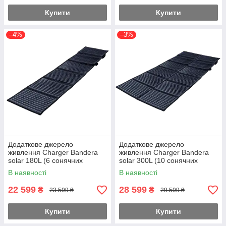
Купити
Купити
–4%
–3%
Додаткове джерело
Додаткове джерело
живлення Charger Bandera
живлення Charger Bandera
solar 180L (6 сонячних
solar 300L (10 сонячних
панелей)
панелей)
В наявності
В наявності
22 599
28 599
₴
₴
23 599 ₴
29 599 ₴
Купити
Купити