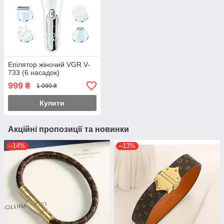
Епілятор жіночий VGR V-
733 (6 насадок)
999
₴
1 099 ₴
Купити
Акційні пропозиції та новинки
–14%
–13%