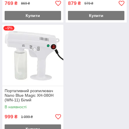
769
879
₴
₴
869 ₴
979 ₴
Купити
Купити
–9%
Портативний розпилювач
Nano Blue Magic XH-080H
(WN-11) Білий
В наявності
999
₴
1 099 ₴