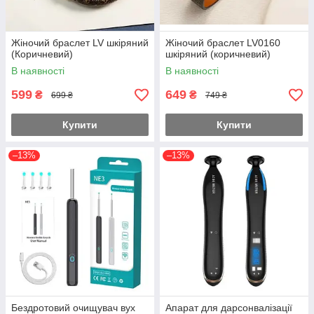
Жіночий браслет LV шкіряний
Жіночий браслет LV0160
(Коричневий)
шкіряний (коричневий)
В наявності
В наявності
599
649
₴
₴
699 ₴
749 ₴
Купити
Купити
–13%
–13%
Бездротовий очищувач вух
Апарат для дарсонвалізації