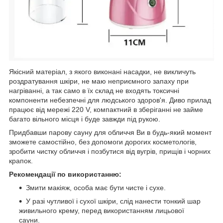
Якісний матеріал, з якого виконані насадки, не викличуть
роздратування шкіри, не маю неприємного запаху при
нагріванні, а так само в їх склад не входять токсичні
компоненти небезпечні для людського здоров'я. Диво прилад
працює від мережі 220 V, компактний в зберіганні не займе
багато вільного місця і буде завжди під рукою.
Придбавши парову сауну для обличчя Ви в будь-який момент
зможете самостійно, без допомоги дорогих косметологів,
зробити чистку обличчя і позбутися від вугрів, прищів і чорних
крапок.
Рекомендації по використанню:
Змити макіяж, особа має бути чисте і сухе.
У разі чутливої і сухої шкіри, слід нанести тонкий шар
живильного крему, перед використанням лицьової
сауни.