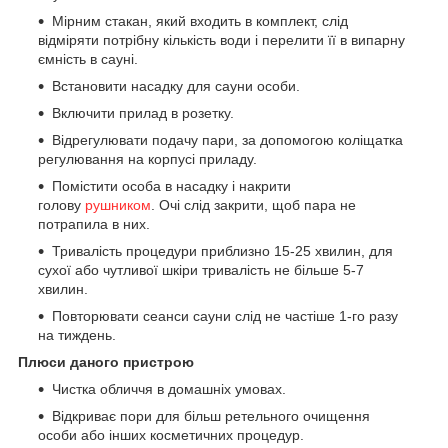
Мірним стакан, який входить в комплект, слід
відміряти потрібну кількість води і перелити її в випарну
ємність в сауні.
Встановити насадку для сауни особи.
Включити прилад в розетку.
Відрегулювати подачу пари, за допомогою коліщатка
регулювання на корпусі приладу.
Помістити особа в насадку і накрити
голову
рушником
. Очі слід закрити, щоб пара не
потрапила в них.
Тривалість процедури приблизно 15-25 хвилин, для
сухої або чутливої шкіри тривалість не більше 5-7
хвилин.
Повторювати сеанси сауни слід не частіше 1-го разу
на тиждень.
Плюси даного пристрою
Чистка обличчя в домашніх умовах.
Відкриває пори для більш ретельного очищення
особи або інших косметичних процедур.