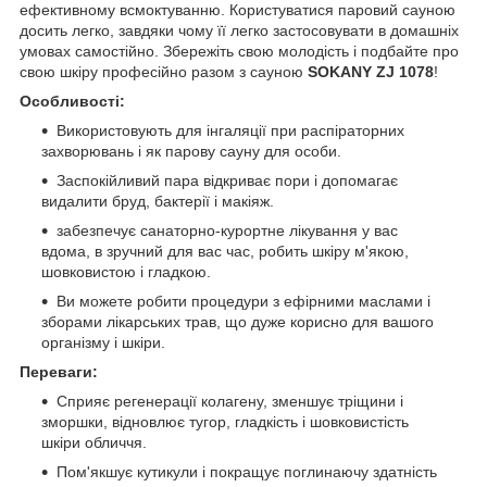
ефективному всмоктуванню. Користуватися паровий сауною
досить легко, завдяки чому її легко застосовувати в домашніх
умовах самостійно. Збережіть свою молодість і подбайте про
свою шкіру професійно разом з сауною
SOKANY ZJ 1078
!
Особливості:
Використовують для інгаляції при распіраторних
захворювань і як парову сауну для особи.
Заспокійливий пара відкриває пори і допомагає
видалити бруд, бактерії і макіяж.
забезпечує санаторно-курортне лікування у вас
вдома, в зручний для вас час, робить шкіру м'якою,
шовковистою і гладкою.
Ви можете робити процедури з ефірними маслами і
зборами лікарських трав, що дуже корисно для вашого
організму і шкіри.
Переваги:
Сприяє регенерації колагену, зменшує тріщини і
зморшки, відновлює тугор, гладкість і шовковистість
шкіри обличчя.
Пом'якшує кутикули і покращує поглинаючу здатність