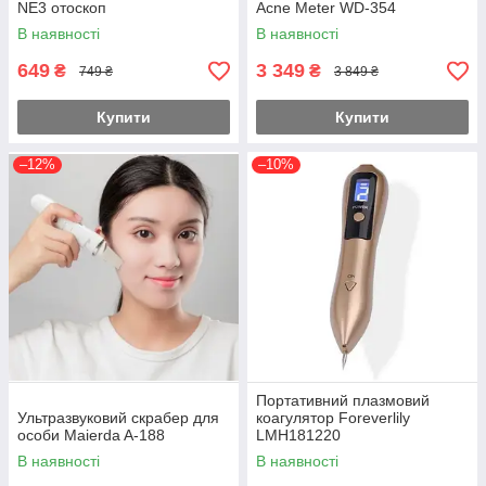
NE3 отоскоп
Acne Meter WD-354
В наявності
В наявності
649
3 349
₴
₴
749 ₴
3 849 ₴
Купити
Купити
–12%
–10%
Портативний плазмовий
Ультразвуковий скрабер для
коагулятор Foreverlily
особи Maierda A-188
LMH181220
В наявності
В наявності