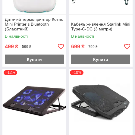
Дитячий термопринтер Котик
Mini Printer з Bluetooth
Кабель живлення Starlink Mini
(Блакитний)
Type-C-DC (3 метри)
В наявності
В наявності
499
699
₴
₴
599 ₴
799 ₴
Купити
Купити
–12%
–10%