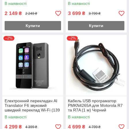
В наявності
В наявності
2 149
3 699
₴
₴
2 249 ₴
3 799 ₴
Купити
Купити
–2%
–2%
Електронний перекладач AI
Кабель USB програматор
Translator F6 звуковий
PMKN4265A для Motorola R7
швидкий переклад Wi-Fi (139
та R7A (1 м) Чорний
мов)
В наявності
В наявності
4 299
4 699
₴
₴
4 399 ₴
4 799 ₴