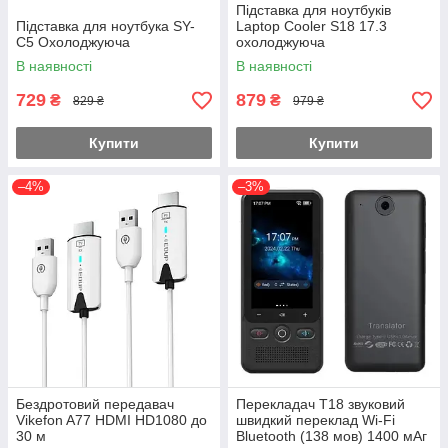
Підставка для ноутбуків
Підставка для ноутбука SY-
Laptop Cooler S18 17.3
C5 Охолоджуюча
охолоджуюча
В наявності
В наявності
729
879
₴
₴
829 ₴
979 ₴
Купити
Купити
–4%
–3%
Бездротовий передавач
Перекладач T18 звуковий
Vikefon A77 HDMI HD1080 до
швидкий переклад Wi-Fi
30 м
Bluetooth (138 мов) 1400 мАг