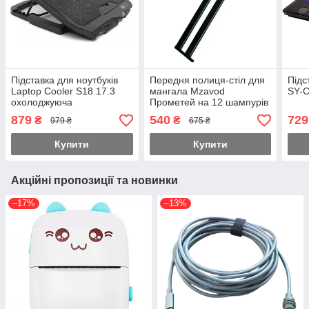
Підставка для ноутбуків
Передня полиця-стіл для
Підс
Laptop Cooler S18 17.3
мангала Mzavod
SY-
охолоджуюча
Прометей на 12 шампурів
метал Чорний
879
540
729
₴
₴
979 ₴
675 ₴
Купити
Купити
Акційні пропозиції та новинки
–17%
–13%