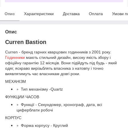
Опис
Характеристики
Доставка
Оплата
Умови п
Опис
Curren Bastion
Curren - бренд гарних кварцових годинників з 2001 року.
Годинники
мають стильний дизайн, високу якість збору і
офіційну гарантію 12 місяців. Вони підійдуть під будь - який
одяг, яскраво вирізьблять власника з натовпу і точно
виявлятимуть час власникам довгі роки.
МЕХАНІЗМ
Тип механізму -Quartz
ФУНКЦИИ ЧАСОВ
Функції - Секундомер, хронограф, дата, всі
циферблати робочі
КОРПУС
Форма корпусу - Круглий