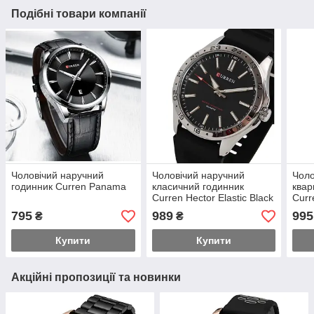
Подібні товари компанії
Чоловічий наручний
Чоловічий наручний
Чоло
годинник Curren Panama
класичний годинник
квар
Curren Hector Elastic Black
Curr
(2 ремінці)
Meta
795
989
995
₴
₴
Купити
Купити
Акційні пропозиції та новинки