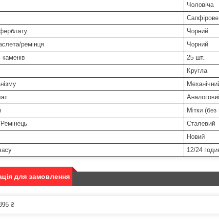
Чоловіча
Сапфірове
иферблату
Чорний
аслета/ремінця
Чорний
ь каменів
25 шт.
Кругла
нізму
Механічни
ат
Аналоговий
я
Мітки (без
/Ремінець
Сталевий
Новий
часу
12/24 годи
ція для замовлення
895 ₴