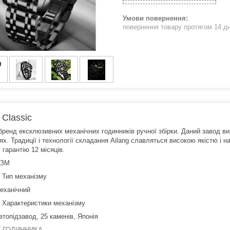
повернення товару протягом 14 д
 Classic
 бренд ексклюзивних механічних годинників ручної збірки. Даний завод в
ях. Традиції і технології складання Ailang славляться високою якістю і 
 гарантію 12 місяців.
ІЗМ
Тип механізму
еханічний
Характеристики механізму
втопідзавод, 25 каменів, Японія
Ї
ГОДИННИКА