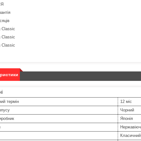
ІЯ
рантія
сяців
еристики
ні
ний термін
12 міс
рпусу
Чорний
иробник
Японія
л
Нержавіюч
Класичний