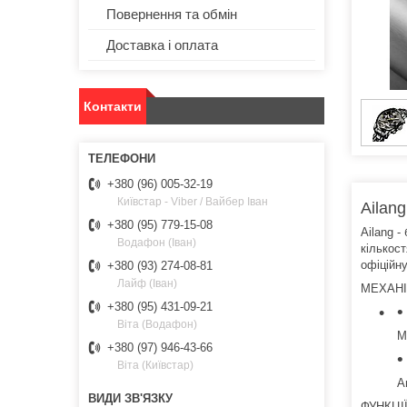
Повернення та обмін
Доставка і оплата
Контакти
+380 (96) 005-32-19
Київстар - Viber / Вайбер Іван
Ailang
+380 (95) 779-15-08
Ailang -
Водафон (Іван)
кількост
офіційну
+380 (93) 274-08-81
Лайф (Іван)
МЕХАН
+380 (95) 431-09-21
Віта (Водафон)
М
+380 (97) 946-43-66
Віта (Київстар)
А
ФУНКЦІ