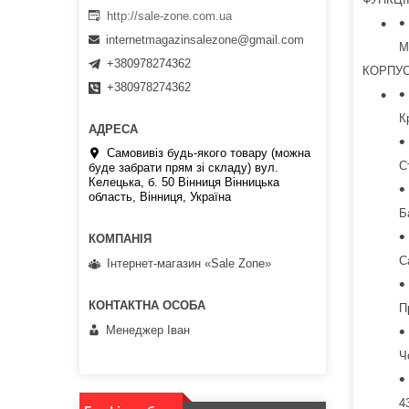
http://sale-zone.com.ua
internetmagazinsalezone@gmail.com
М
+380978274362
КОРПУ
+380978274362
К
Самовивіз будь-якого товару (можна
С
буде забрати прям зі складу) вул.
Келецька, б. 50 Вінниця Вінницька
область, Вінниця, Україна
Б
С
Інтернет-магазин «Sale Zone»
П
Менеджер Іван
Ч
4