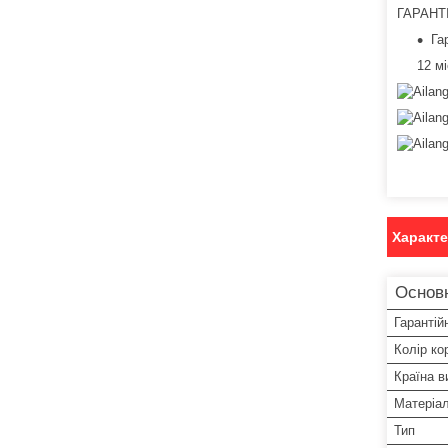
ГАРАНТ
Га
12 мі
Характ
Основ
Гарантій
Колір ко
Країна в
Матеріа
Тип