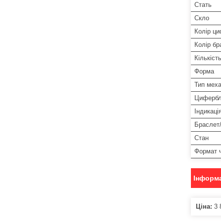
Стать
Скло
Колір ц
Колір бр
Кількіст
Форма
Тип меха
Цифербл
Індикаці
Браслет
Стан
Формат 
Інформа
Ціна:
3 