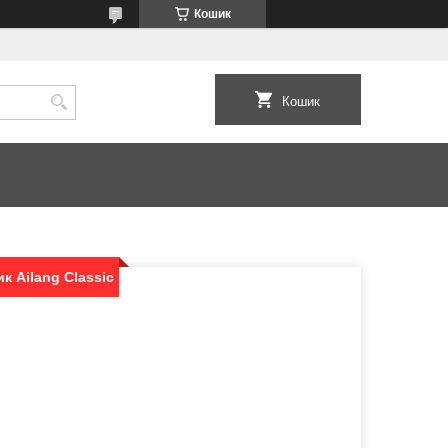
Кошик
Кошик
к Ailang Classic