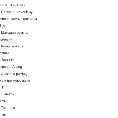
ЇНІ МЕХАНІЗМУ
По країні механізму
 японським механізмом
ЕЦЬ
Матеріал ремінця
талевий
Колір ремінця
орний
Застібка
ліпсова Ailang
Довжина ремінця
5 см (регулюється)
ТИ
Діаметр
3 мм
Товщина
1 мм