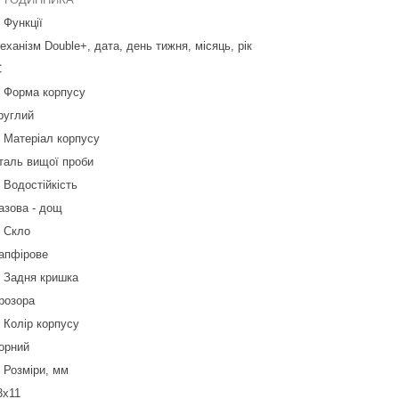
Функції
еханізм Double+, дата, день тижня, місяць, рік
С
Форма корпусу
руглий
Матеріал корпусу
таль вищої проби
Водостійкість
азова - дощ
Скло
апфірове
Задня кришка
розора
Колір корпусу
орний
Розміри, мм
3х11