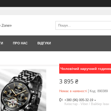
e Zone»
ТИ
ПРО НАС
ВІДГУКИ
Чоловічий наручний годинни
3 895 ₴
Немає в наявності
Код:
890389
+380 (96) 005-32-19
Київстар - Viber / Вайбер Іван