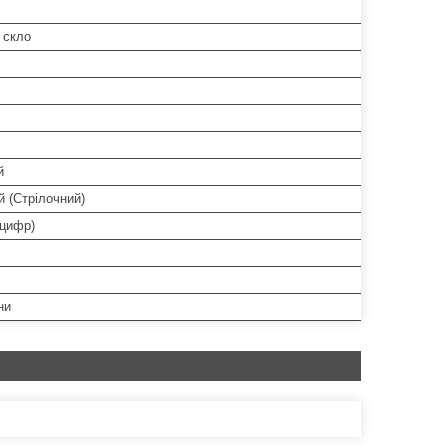
 скло
й
 (Стрілочний)
 цифр)
ни