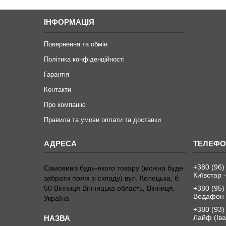
ІНФОРМАЦІЯ
Повернення та обмін
Політика конфіденційності
Гарантія
Контакти
Про компанію
Правила та умови оплати та доставки
+380 (96)
Самовивіз будь-якого товару (можна буде
Київстар -
забрати прям зі складу) вул. Келецька, б.
50 Вінниця Вінницька область, Вінниця,
+380 (95)
Водафон 
Україна
+380 (93)
Лайф (Іва