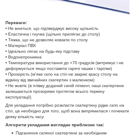
Переваги:
• Не мнеться, що підтверджує високу щільність
• Еластична і гнучка (щільно прилягає до столу)
• Тяжка, що не дозволяє ковзати по столу
• Матеріал ПВХ
• Ідеально лягає на будь-яку підставу
• Водонепроникна
• Температура використання до +70 градусів (витримує і не
деформується якщо поставити гарячі чашки і тарілки)
• Прозорість (м'яке скло на стіл не закриє красу столу на
відміну від звичайних скатертин з малюнком)
• Не жовтіє (в плівку доданий синій пігмент, наші скатертини
залишаються прозорими протягом всього терміну
експлуатації).
Для укладання потрібно розкласти скатертину рідке скло на
стіл, це необхідно для того, щоб вона випрямилася і почекати
деяку кількість часу.
Алгоритм укладання виглядає приблизно так:
Підганяння скляної скатертини за необхідним