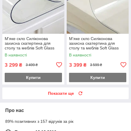
М'яке скло Силіконова
М'яке скло Силіконова
захисна скатертина для
захисна скатертина для
столу та меблів Soft Glass
столу та меблів Soft Glass
(3.6х1.0м) товщина 1,5мм
(3.7х1.0м) товщина 1,5мм
В наявності
В наявності
Прозора
Прозора
3 299
3 399
₴
₴
3 499 ₴
3 599 ₴
Купити
Купити
Показати ще
Про нас
89% позитивних з 157 відгуків за рік