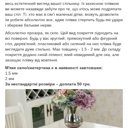
весь естетичний вигляд вашої стільниці. Із захисною плівкою
ви можете назавжди забути про те, що хтось може подряпати
ваш стіл. Ті, хто має в сім'ї маленькі дітки, можуть дозволити
їм робити абсолютно все, адже плівка стерпить будь-які удари
і збереже батькам нерви.
Абсолютно прозора, як скло. Цей вид покриття підходить на
всі поверхні. Будь у вас круглий, прямокутний або фігурний
стіл, дерев'яний, пластиковий або скляний на них плівка буде
виглядати дуже стильно. Має товщину - 1.5 - 2 мм. До складу
покриття додано синій пігмент, який невидимий для ока, але
захищає плівку від жовтіння.
М'яке скло/скатертина є в наявності завтовшки:
1,5 мм
2 мм
За нестандартні розміри – доплата 50 грн.