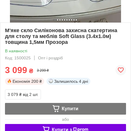
М'яке скло Силіконова захисна скатертина
для столу та меблів Soft Glass (3.4х1.0м)
товщина 1,5мм Прозора
В наявності
Код: 1500025
Опт і роздріб
3 099
₴
3 299 ₴
Економія
200 ₴
Залишилось
4 дні
3 079 ₴
від 2 шт.
Купити
або
Купити з