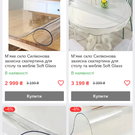
М'яке скло Силіконова
М'яке скло Силіконова
захисна скатертина для
захисна скатертина для
столу та меблів Soft Glass
столу та меблів Soft Glass
(3.3х1.0м) товщина 1,5мм
(3.5х1.0м) товщина 1,5мм
В наявності
В наявності
Прозора
Прозора
2 999
3 199
₴
₴
3 199 ₴
3 399 ₴
Купити
Купити
–6%
–6%