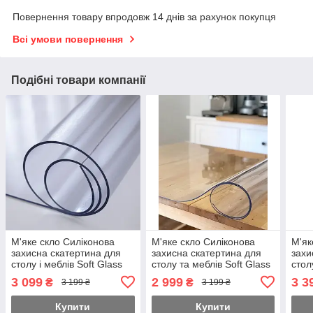
Повернення товару впродовж 14 днів за рахунок покупця
Всі умови повернення
Подібні товари компанії
М'яке скло Силіконова
М'яке скло Силіконова
М'як
захисна скатертина для
захисна скатертина для
захи
столу і меблів Soft Glass
столу та меблів Soft Glass
стол
(3.0х1.0м) Товщина 2мм
(3.3х1.0м) товщина 1,5мм
(3.3
3 099
2 999
3 3
₴
₴
3 199 ₴
3 199 ₴
Прозора
Прозора
Про
Купити
Купити