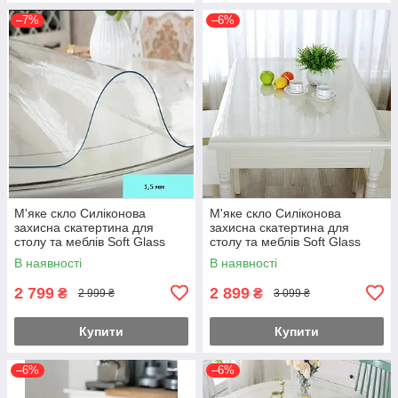
–7%
–6%
М'яке скло Силіконова
М'яке скло Силіконова
захисна скатертина для
захисна скатертина для
столу та меблів Soft Glass
столу та меблів Soft Glass
(3.1х1.0м) товщина 1,5мм
(3.2х1.0м) товщина 1,5мм
В наявності
В наявності
Прозора
Прозора
2 799
2 899
₴
₴
2 999 ₴
3 099 ₴
Купити
Купити
–6%
–6%