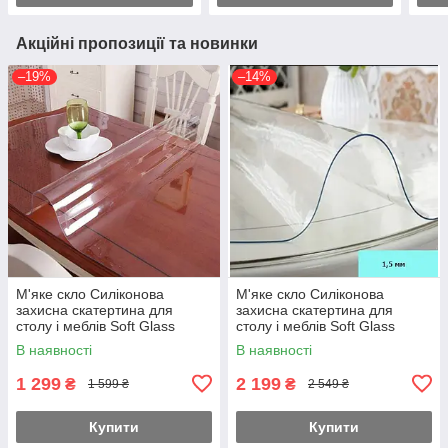
Акційні пропозиції та новинки
–19%
–14%
М'яке скло Силіконова
М'яке скло Силіконова
захисна скатертина для
захисна скатертина для
столу і меблів Soft Glass
столу і меблів Soft Glass
(1.6х1.0м) Товщина 1.5 мм
(2.5х1.0м) Товщина 1.5 мм
В наявності
В наявності
Прозора
Прозора
1 299
2 199
₴
₴
1 599 ₴
2 549 ₴
Купити
Купити