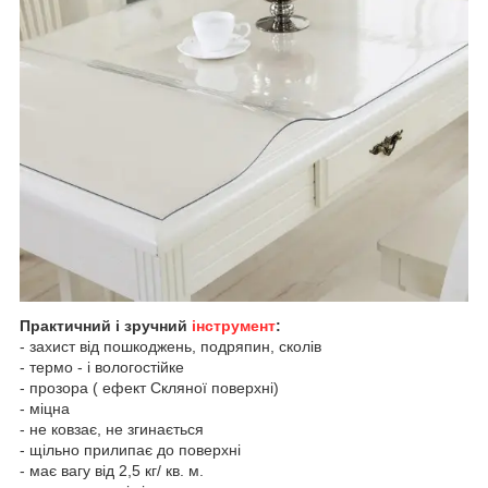
Практичний і зручний
інструмент
:
- захист від пошкоджень, подряпин, сколів
- термо - і вологостійке
- прозора ( ефект Скляної поверхні)
- міцна
- не ковзає, не згинається
- щільно прилипає до поверхні
- має вагу від 2,5 кг/ кв. м.