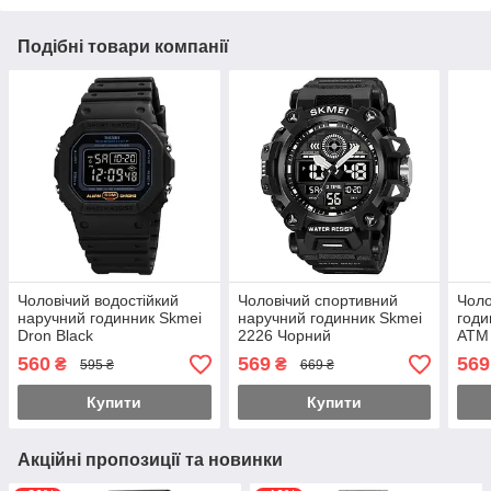
Подібні товари компанії
Чоловічий водостійкий
Чоловічий спортивний
Чоло
наручний годинник Skmei
наручний годинник Skmei
годи
Dron Black
2226 Чорний
АТМ 
560
569
569
₴
₴
595 ₴
669 ₴
Купити
Купити
Акційні пропозиції та новинки