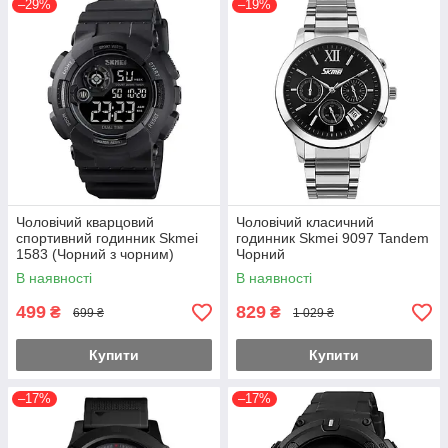
–29%
–19%
Чоловічий кварцовий
Чоловічий класичний
спортивний годинник Skmei
годинник Skmei 9097 Tandem
1583 (Чорний з чорним)
Чорний
В наявності
В наявності
499
829
₴
₴
699 ₴
1 029 ₴
Купити
Купити
–17%
–17%