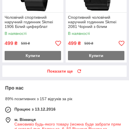
Чоловічий спортивний
Спортивний чоловічий
наручний годинник Skmei
наручний годинник Skmei
1906 Білий циферблат
2081 Чорний з білим
В наявності
В наявності
499
499
₴
₴
599 ₴
599 ₴
Купити
Купити
Показати ще
Про нас
89% позитивних з 157 відгуків за рік
Працює з 13.12.2016
м. Вінниця
Самовивіз будь-якого товару (можна буде забрати прям
зі складу) вул. Келецька, б. 50 Вінниця Вінницька