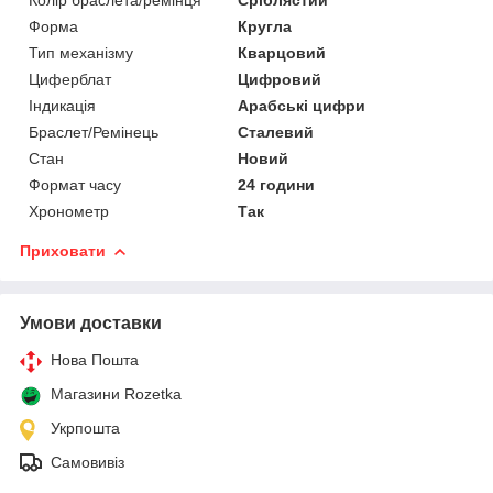
Колір браслета/ремінця
Сріблястий
Форма
Кругла
Тип механізму
Кварцовий
Циферблат
Цифровий
Індикація
Арабські цифри
Браслет/Ремінець
Сталевий
Стан
Новий
Формат часу
24 години
Хронометр
Так
Приховати
Умови доставки
Нова Пошта
Магазини Rozetka
Укрпошта
Самовивіз