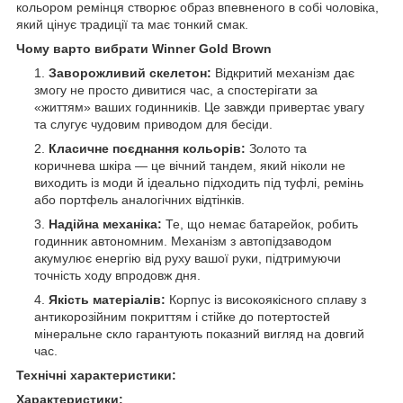
кольором ремінця створює образ впевненого в собі чоловіка,
який цінує традиції та має тонкий смак.
Чому варто вибрати Winner Gold Brown
Заворожливий скелетон:
Відкритий механізм дає
змогу не просто дивитися час, а спостерігати за
«життям» ваших годинників. Це завжди привертає увагу
та слугує чудовим приводом для бесіди.
Класичне поєднання кольорів:
Золото та
коричнева шкіра — це вічний тандем, який ніколи не
виходить із моди й ідеально підходить під туфлі, ремінь
або портфель аналогічних відтінків.
Надійна механіка:
Те, що немає батарейок, робить
годинник автономним. Механізм з автопідзаводом
акумулює енергію від руху вашої руки, підтримуючи
точність ходу впродовж дня.
Якість матеріалів:
Корпус із високоякісного сплаву з
антикорозійним покриттям і стійке до потертостей
мінеральне скло гарантують показний вигляд на довгий
час.
Технічні характеристики:
Характеристики: