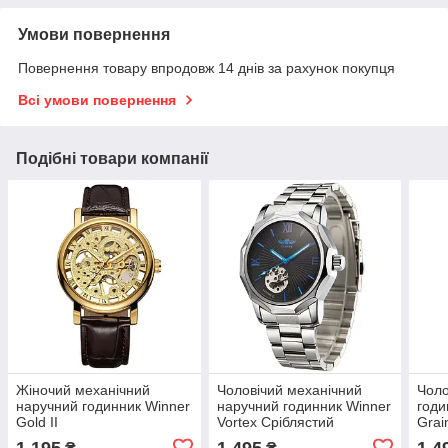
Умови повернення
Повернення товару впродовж 14 днів за рахунок покупця
Всі умови повернення
Подібні товари компанії
Жіночий механічний
Чоловічий механічний
Чоло
наручний годинник Winner
наручний годинник Winner
годи
Gold II
Vortex Сріблястий
Grai
1 195
1 495
1 4