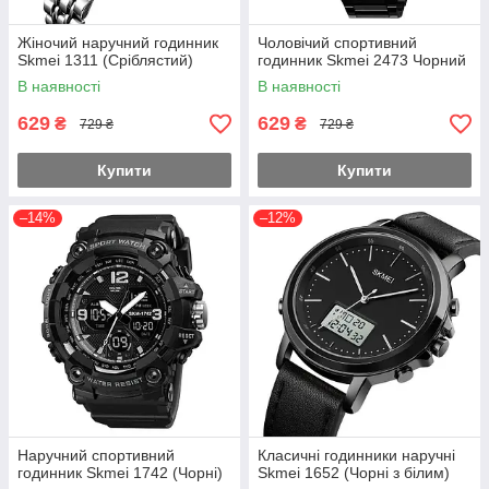
Жіночий наручний годинник
Чоловічий спортивний
Skmei 1311 (Сріблястий)
годинник Skmei 2473 Чорний
В наявності
В наявності
629
629
₴
₴
729 ₴
729 ₴
Купити
Купити
–14%
–12%
Наручний спортивний
Класичні годинники наручні
годинник Skmei 1742 (Чорні)
Skmei 1652 (Чорні з білим)