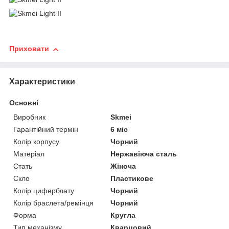
Приховати
Характеристики
Основні
Виробник
Skmei
Гарантійний термін
6 міс
Колір корпусу
Чорний
Матеріал
Нержавіюча сталь
Стать
Жіноча
Скло
Пластикове
Колір циферблату
Чорний
Колір браслета/ремінця
Чорний
Форма
Кругла
Тип механізму
Кварцовий