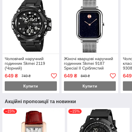
Чоловічий наручний
Жіночі кварцові наручний
Чоло
годинник Skmei 2119
годинник Skmei 9187
клас
(Чорний)
Special ІІ Сріблястий
9308
циф
649
649
649
₴
₴
749 ₴
849 ₴
Купити
Купити
Акційні пропозиції та новинки
–15%
–15%