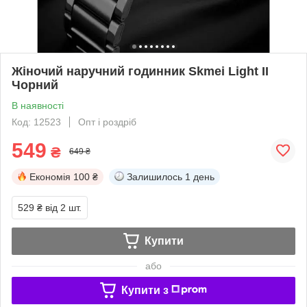
Жіночий наручний годинник Skmei Light II
Чорний
В наявності
Код: 12523
Опт і роздріб
549
₴
649 ₴
Економія
100 ₴
Залишилось
1 день
529 ₴
від 2 шт.
Купити
або
Купити з