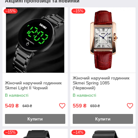
Акційні пропозиції та новинки
–15%
–15%
Жіночий наручний годинник
Жіночий наручний годинник
Skmei Spring 1085
Skmei Light II Чорний
(Червоний)
В наявності
В наявності
549
559
₴
₴
649 ₴
659 ₴
Купити
Купити
–15%
–14%