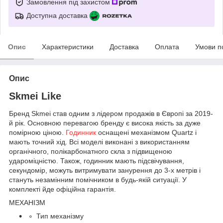
Замовлення під захистом
Доступна доставка
Опис
Характеристики
Доставка
Оплата
Умови п
Опис
Skmei Like
Бренд Skmei став одним з лідером продажів в Європі за 2019-
й рік. Основною перевагою бренду є висока якість за дуже
помірною ціною.
Годинник
оснащені механізмом Quartz і
мають точний хід. Всі моделі виконані з використанням
органічного, полікарбонатного скла з підвищеною
удароміцністю. Також, годинник мають підсвічування,
секундомір, можуть витримувати занурення до 3-х метрів і
стануть незамінним помічником в будь-якій ситуації. У
комплекті йде офіційна гарантія.
МЕХАНІЗМ
Тип механізму