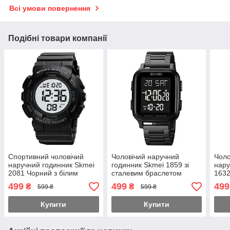
Всі умови повернення
Подібні товари компанії
Спортивний чоловічий
Чоловічий наручний
Чоло
наручний годинник Skmei
годинник Skmei 1859 зі
нару
2081 Чорний з білим
сталевим браслетом
1632
Чорний
499
499
499
₴
₴
599 ₴
599 ₴
Купити
Купити