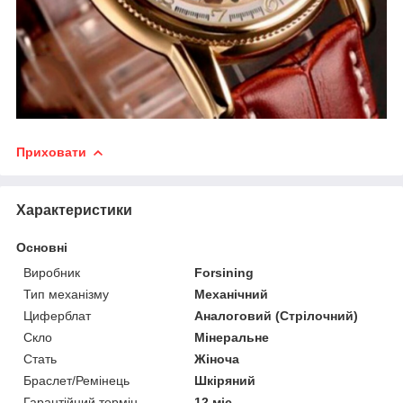
Приховати
Характеристики
Основні
Виробник
Forsining
Тип механізму
Механічний
Циферблат
Аналоговий (Стрілочний)
Скло
Мінеральне
Стать
Жіноча
Браслет/Ремінець
Шкіряний
Гарантійний термін
12 міс