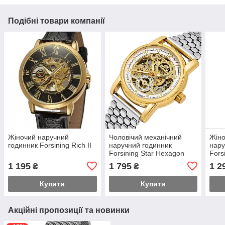
Подібні товари компанії
Жіночий наручний
Чоловічий механічний
Жіно
годинник Forsining Rich II
наручний годинник
нару
Forsining Star Hexagon
Forsi
Steel (2 ремінці)
Золо
1 195
1 795
1 2
₴
₴
Купити
Купити
Акційні пропозиції та новинки