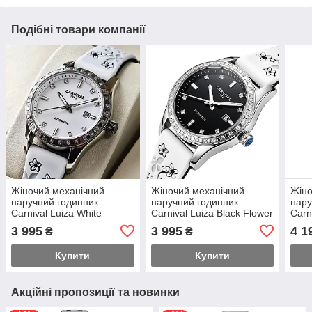
Подібні товари компанії
Жіночий механічний
Жіночий механічний
Жіно
наручний годинник
наручний годинник
нару
Carnival Luiza White
Carnival Luiza Black Flower
Carn
Flower (2 ремінці)
(2 ремінці)
Leat
3 995
3 995
4 1
₴
₴
Купити
Купити
Акційні пропозиції та новинки