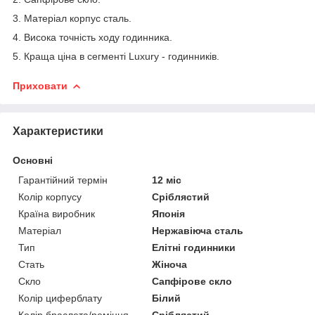
3. Матеріал корпус сталь.
4. Висока точність ходу годинника.
5. Краща ціна в сегменті Luxury - годинників.
Приховати
Характеристики
Основні
Гарантійний термін
12 міс
Колір корпусу
Сріблястий
Країна виробник
Японія
Матеріал
Нержавіюча сталь
Тип
Елітні годинники
Стать
Жіноча
Скло
Сапфірове скло
Колір циферблату
Білий
Колір браслета/ремінця
Сріблястий