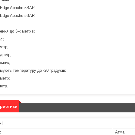
ення до 3-х метрів;
ас;
метр;
домір;
льник;
имують температуру до -20 градусів;
иметр;
метр.
еристики
ні
к
Атма