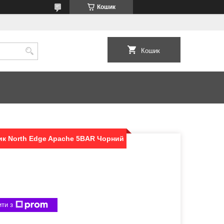
Кошик
Кошик
ик North Edge Apache 5BAR Чорний
ти з