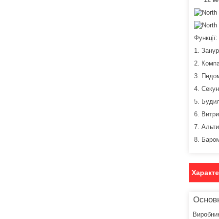
Функції:
1. Занур
2. Комп
3. Педо
4. Секун
5. Буди
6. Витр
7. Альт
8. Баро
Характ
Основ
Виробни