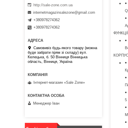
http://sale-zone.com.ua
Q
internetmagazinsalezone@gmail.com
+380978274362
A
+380978274362
ФУНКЦІ
В
Самовивіз будь-якого товару (можна
буде забрати прям зі складу) вул.
КОРПУ
Келецька, б. 50 Вінниця Вінницька
область, Вінниця, Україна
К
Інтернет-магазин «Sale Zone»
П
5
Менеджер Іван
М