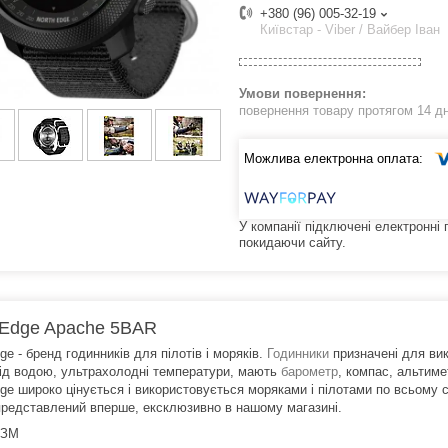
+380 (96) 005-32-19
Київстар - Viber / Вайбер Іван
повернення товару протягом 14 д
У компанії підключені електронні
покидаючи сайту.
 Edge Apache 5BAR
ge - бренд годинників для пілотів і моряків.
Годинники
призначені для ви
під водою, ультрахолодні температури, мають
барометр
, компас, альтиме
ge широко цінується і використовується моряками і пілотами по всьому св
 представлений вперше, ексклюзивно в нашому магазині.
ІЗМ