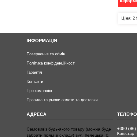
Інформа
Ціна:
2 
ІНФОРМАЦІЯ
Повернення та обмін
Політика конфіденційності
Гарантія
Контакти
Про компанію
Правила та умови оплати та доставки
+380 (96)
Самовивіз будь-якого товару (можна буде
Київстар -
забрати прям зі складу) вул. Келецька, б.