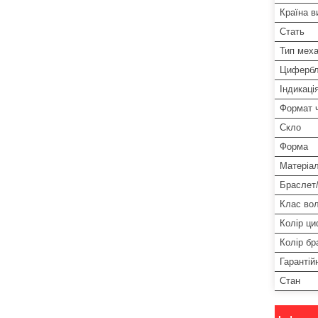
Країна в
Стать
Тип меха
Цифербл
Індикаці
Формат 
Скло
Форма
Матеріа
Браслет
Клас во
Колір ц
Колір бр
Гарантій
Стан