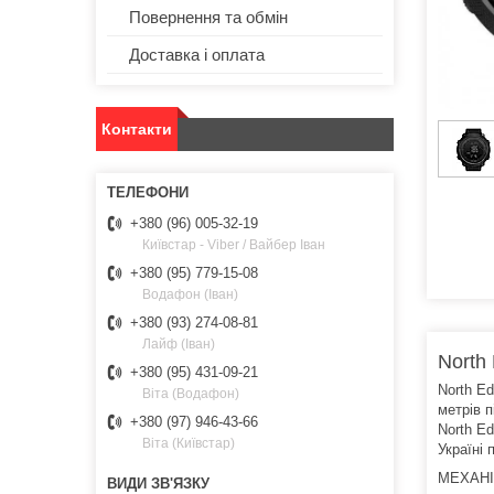
Повернення та обмін
Доставка і оплата
Контакти
+380 (96) 005-32-19
Київстар - Viber / Вайбер Іван
+380 (95) 779-15-08
Водафон (Іван)
+380 (93) 274-08-81
Лайф (Іван)
North
+380 (95) 431-09-21
North Ed
Віта (Водафон)
метрів 
+380 (97) 946-43-66
North Ed
Віта (Київстар)
Україні
МЕХАН