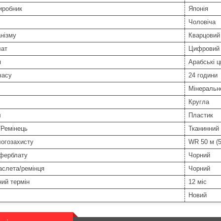
иробник
Японія
Чоловіча
нізму
Кварцовий
ат
Цифровий
я
Арабські 
часу
24 години
Мінеральн
Кругла
л
Пластик
/Ремінець
Тканинний
логозахисту
WR 50 м (5
иферблату
Чорний
аслета/ремінця
Чорний
ний термін
12 міс
Новий