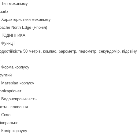
Тип механізму
uartz
Характеристики механізму
pache North Edge (Японія)
Ї ГОДИННИКА
Функції
одостійкість 50 метрів, компас, барометр, педометр, секундомір, підсвіч
С
Форма корпусу
руглий
Матеріал корпусу
олікарбонат
Водонепроникність
 атм - плавання
Скло
інеральне
Колір корпусу