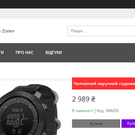
e Zone»
ТИ
ПРО НАС
ВІДГУКИ
Чоловічий наручний годинн
2 989 ₴
В наявності
Код:
999255
Купи
Купити