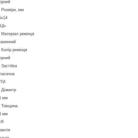
орний
Розміри, мм
6х14
ЕЦЬ
Матеріал ремінця
канинний
Колір ремінця
орний
Застібка
ласична
ТИ
Діаметр
6 мм
Товщина
4 мм
ІЯ
рантія
сяців