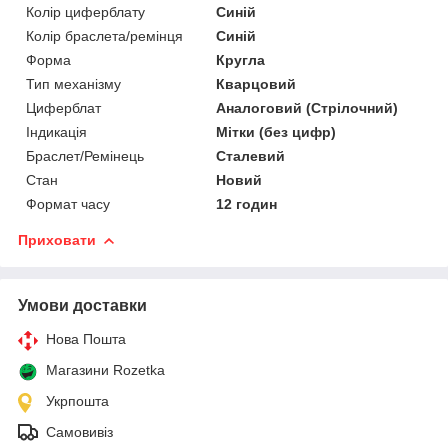
Колір циферблату
Синій
Колір браслета/ремінця
Синій
Форма
Кругла
Тип механізму
Кварцовий
Циферблат
Аналоговий (Стрілочний)
Індикація
Мітки (без цифр)
Браслет/Ремінець
Сталевий
Стан
Новий
Формат часу
12 годин
Приховати
Умови доставки
Нова Пошта
Магазини Rozetka
Укрпошта
Самовивіз