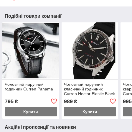
Подібні товари компанії
Чоловічий наручний
Чоловічий наручний
Чоло
годинник Curren Panama
класичний годинник
квар
Curren Hector Elastic Black
Curr
(2 ремінці)
Meta
795
989
995
₴
₴
Купити
Купити
Акційні пропозиції та новинки