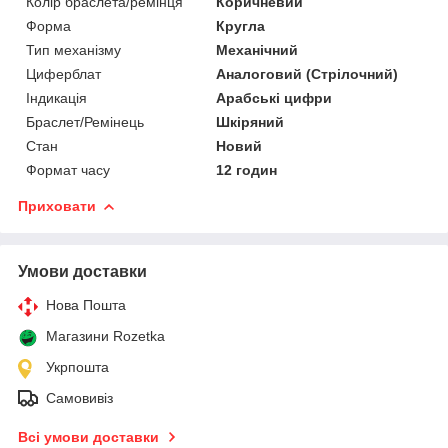
Колір браслета/ремінця
Коричневий
Форма
Кругла
Тип механізму
Механічний
Циферблат
Аналоговий (Стрілочний)
Індикація
Арабські цифри
Браслет/Ремінець
Шкіряний
Стан
Новий
Формат часу
12 годин
Приховати
Умови доставки
Нова Пошта
Магазини Rozetka
Укрпошта
Самовивіз
Всі умови доставки