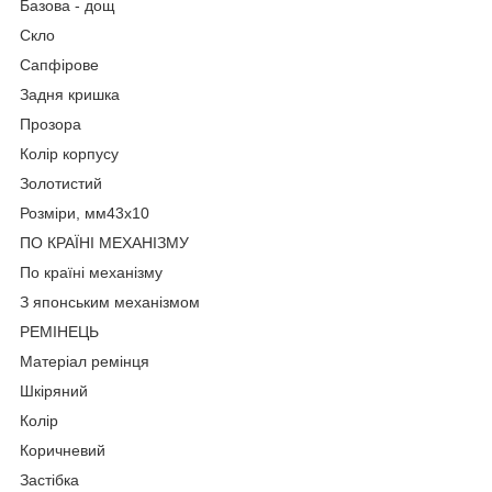
Базова - дощ
Скло
Сапфірове
Задня кришка
Прозора
Колір корпусу
Золотистий
Розміри, мм43х10
ПО КРАЇНІ МЕХАНІЗМУ
По країні механізму
З японським механізмом
РЕМІНЕЦЬ
Матеріал ремінця
Шкіряний
Колір
Коричневий
Застібка