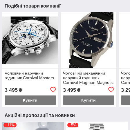
Подібні товари компанії
Чоловічий наручний
Чоловічий механічний
Чоло
годинник Carnival Masters
наручний годинник
нару
Carnival Flagman Magnetic
Carn
Grey (2 ремінці)
Blue
3 495
3 495
3 2
₴
₴
Купити
Купити
Акційні пропозиції та новинки
–11%
–5%