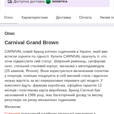
Доступна доставка
Опис
Характеристики
Доставка
Оплата
Умови п
Опис
Carnival Grand Brown
CARNIVAL новий бренд елітних годинників в Україні, який вже
встигли оцінити по гідності. Купити CARNIVAL прагнуть ті, хто
хоче підкреслити свій статус. Шкіряний ремінець, сапфірове
скло, стильний сталевий корпус, механіка з автопідзаводом
(25 каменів, Японія). Вони користуються величезним попитом
у покупців, оскільки поєднують в собі високий стиль і відносно
низьку вартість за всі перераховані переваги цієї моделі. У
комплекті йдуть: фірмова коробочка, офіційна гарантія 12
місяців і пластикова карта виробника. Бренд Carnival був
заснований в 1986 році, має багаторічний досвід та високу
репутацію на ринку механічних годинників.
Механізм:
Годинник
оснащений надійною японської механікою з