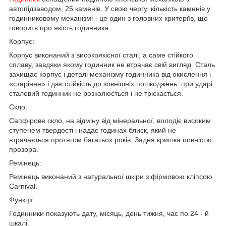
автопідзаводом, 25 каменів. У свою чергу, кількість каменів у
годинниковому механізмі - це один з головних критеріїв, що
говорить про якість годинника.
Корпус:
Корпус виконаний з високоякісної сталі, а саме стійкого
сплаву, завдяки якому годинник не втрачає свій вигляд. Сталь
захищає корпус і деталі механізму годинника від окислення і
«старіння» і дає стійкість до зовнішніх пошкоджень: при ударі
сталевий годинник не розколюється і не тріскається.
Скло:
Сапфірове скло, на відміну від мінеральної, володіє високим
ступенем твердості і надає годинах блиск, який не
втрачається протягом багатьох років. Задня кришка повністю
прозора.
Ремінець:
Ремінець виконаний з натуральної шкіри з фірмовою кліпсою
Carnival.
Функції:
Годинники показують дату, місяць, день тижня, час по 24 - й
шкалі.