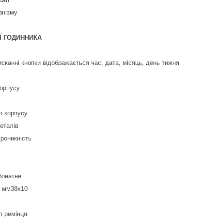
анізму
Ї ГОДИННИКА
исканні кнопки відображається час, дата, місяць, день тижня
орпусу
л корпусу
еталів
роникність
бонатне
, мм38х10
л ремінця