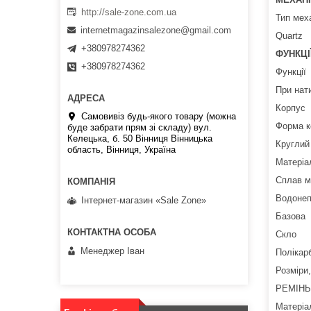
http://sale-zone.com.ua
Тип мех
internetmagazinsalezone@gmail.com
Quartz
+380978274362
ФУНКЦІ
+380978274362
Функції
При нат
Корпус
Самовивіз будь-якого товару (можна
Форма к
буде забрати прям зі складу) вул.
Келецька, б. 50 Вінниця Вінницька
Круглий
область, Вінниця, Україна
Матеріа
Сплав м
Водонеп
Інтернет-магазин «Sale Zone»
Базова
Скло
Менеджер Іван
Полікар
Розміри
РЕМІНЬ
Матеріа