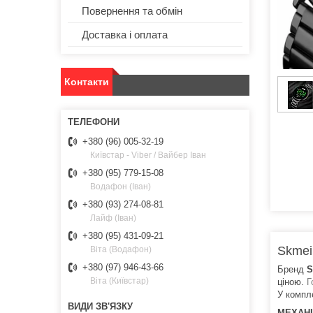
Повернення та обмін
Доставка і оплата
Контакти
+380 (96) 005-32-19
Київстар - Viber / Вайбер Іван
+380 (95) 779-15-08
Водафон (Іван)
+380 (93) 274-08-81
Лайф (Іван)
+380 (95) 431-09-21
Skmei
Віта (Водафон)
+380 (97) 946-43-66
Бренд
S
Віта (Київстар)
ціною.
Г
У компле
МЕХАН