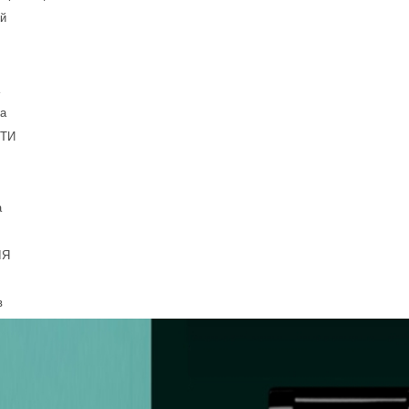
й
а
ТИ
а
ІЯ
в