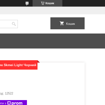
Кошик
Кошик
к Skmei Light Чорний
од:
12522
ти з