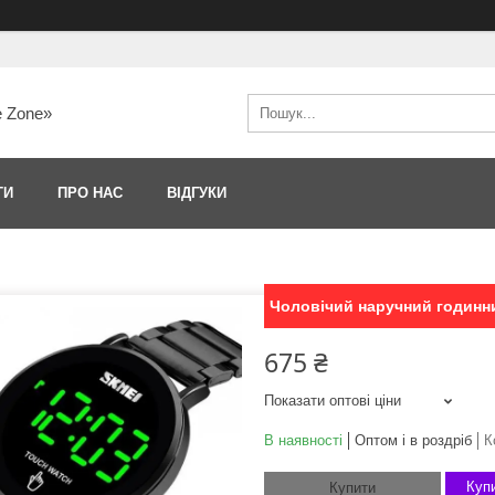
e Zone»
ТИ
ПРО НАС
ВІДГУКИ
Чоловічий наручний годинни
675 ₴
Показати оптові ціни
В наявності
Оптом і в роздріб
К
Купи
Купити