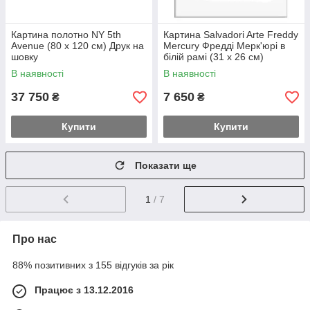
Картина полотно NY 5th
Картина Salvadori Arte Freddy
Avenue (80 х 120 см) Друк на
Mercury Фредді Мерк'юрі в
шовку
білій рамі (31 х 26 см)
Художній шовковий друк
В наявності
В наявності
37 750
7 650
₴
₴
Купити
Купити
Показати ще
1
/ 7
Про нас
88% позитивних з 155 відгуків за рік
Працює з 13.12.2016