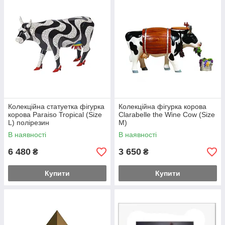
Колекційна статуетка фігурка
Колекційна фігурка корова
корова Paraiso Tropical (Size
Clarabelle the Wine Cow (Size
L) полірезин
М)
В наявності
В наявності
6 480
3 650
₴
₴
Купити
Купити