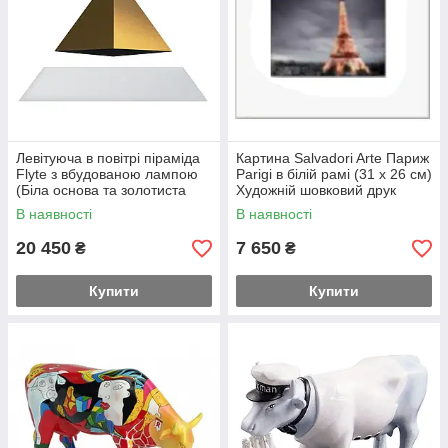
Левітуюча в повітрі піраміда
Картина Salvadori Arte Париж
Flyte з вбудованою лампою
Parigi в білій рамі (31 х 26 см)
(Біла основа та золотиста
Художній шовковий друк
піраміда)
В наявності
В наявності
20 450
7 650
₴
₴
Купити
Купити