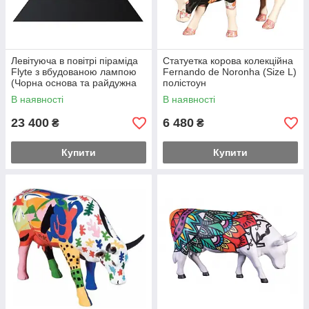
Левітуюча в повітрі піраміда
Статуетка корова колекційна
Flyte з вбудованою лампою
Fernando de Noronha (Size L)
(Чорна основа та райдужна
полістоун
піраміда)
В наявності
В наявності
23 400
6 480
₴
₴
Купити
Купити