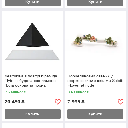
Купити
Купити
Левітуюча в повітрі піраміда
Порцеляновий свічник у
Flyte з вбудованою лампою
формі сокири з квітами Seletti
(Біла основа та чорна
Flower attitude
піраміда)
В наявності
В наявності
20 450
7 995
₴
₴
Купити
Купити