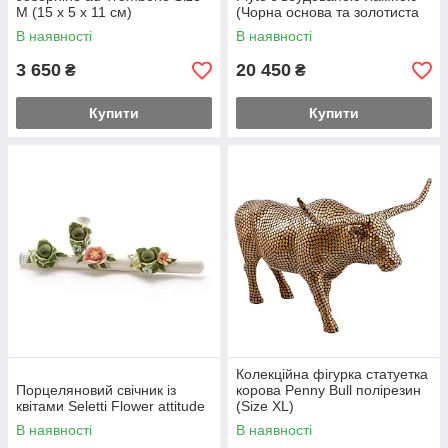
M (15 x 5 x 11 см)
(Чорна основа та золотиста
піраміда)
В наявності
В наявності
3 650
20 450
₴
₴
Купити
Купити
Колекційна фігурка статуетка
Порцеляновий свічник із
корова Penny Bull полірезин
квітами Seletti Flower attitude
(Size XL)
В наявності
В наявності