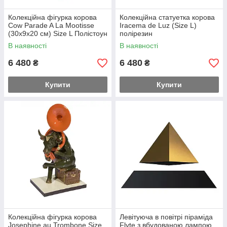
Колекційна фігурка корова
Колекційна статуетка корова
Cow Parade A La Mootisse
Iracema de Luz (Size L)
(30х9х20 см) Size L Полістоун
полірезин
В наявності
В наявності
6 480
6 480
₴
₴
Купити
Купити
Колекційна фігурка корова
Левітуюча в повітрі піраміда
Josephine au Trombone Size
Flyte з вбудованою лампою