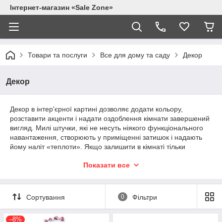
Інтернет-магазин «Sale Zone»
Товари та послуги
Все для дому та саду
Декор
Декор
Декор в інтер'єрної картині дозволяє додати кольору,
розставити акценти і надати оздоблення кімнати завершений
вигляд. Милі штучки, які не несуть ніякого функціонального
навантаження, створюють у приміщенні затишок і надають
йому наліт «теплоти». Якщо залишити в кімнаті тільки
обробку і меблі, то вона стане комфортною, але не факт, що
Показати все
в ній буде приємно перебувати. Зверніть увагу на кабінети в
офісах, лікарняні палати та інші казенні приміщення. Вони
виглядають стерильно, відразу стає зрозуміло, що люди тут
не живуть. Тому що функціональний мінімум сприяє тільки
Сортування
0
Фільтри
робочого процесу, а людина звикла оточувати себе
прекрасним, дрібницями, які стають частиною його життя.
–8%