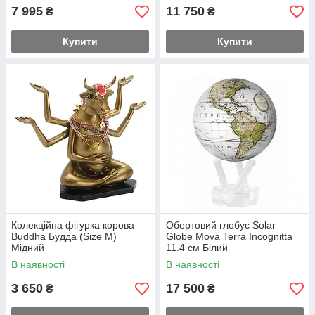
7 995
11 750
₴
₴
Купити
Купити
Колекційна фігурка корова
Обертовий глобус Solar
Buddha Будда (Size М)
Globe Mova Terra Incognitta
Мідний
11.4 см Білий
В наявності
В наявності
3 650
17 500
₴
₴