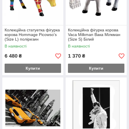
Колекційна статуетка фігурка
Колекційна фігурка корова
корова Hommage Picowso's
Vaca Milkman Вака Мілкман
(Size L) полірезин
(Size S) Білий
В наявності
В наявності
6 480
1 370
₴
₴
Купити
Купити