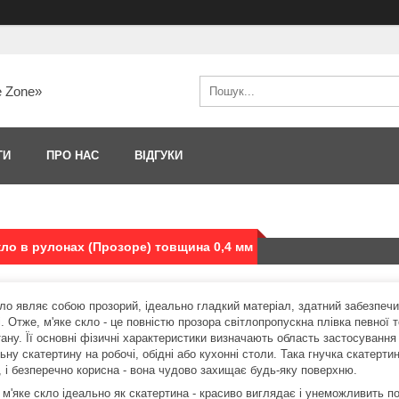
e Zone»
ТИ
ПРО НАС
ВІДГУКИ
кло в рулонах (Прозоре) товщина 0,4 мм
кло являє собою прозорий, ідеально гладкий матеріал, здатний забезпечи
. Отже, м'яке скло - це повністю прозора світлопропускна плівка певної 
тану. Її основні фізичні характеристики визначають область застосування
ьну скатертину на робочі, обідні або кухонні столи. Така гнучка скатерти
, і безперечно корисна - вона чудово захищає будь-яку поверхню.
 м'яке скло ідеально як скатертина - красиво виглядає і унеможливить п