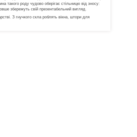
на такого роду чудово оберігає стільницю від зносу:
 довше збережуть свій презентабельний вигляд.
рстві. З гнучкого скла роблять вікна, штори для