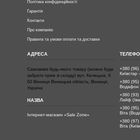
Політика конфіденційності
Гарантія
Контакти
Про компанію
Правила та умови оплати та доставки
+380 (96)
Самовивіз будь-якого товару (можна буде
Київстар -
забрати прям зі складу) вул. Келецька, б.
50 Вінниця Вінницька область, Вінниця,
+380 (95)
Водафон 
Україна
+380 (93)
Лайф (Іва
+380 (95)
Віта (Вод
Інтернет-магазин «Sale Zone»
+380 (97)
Віта (Київ