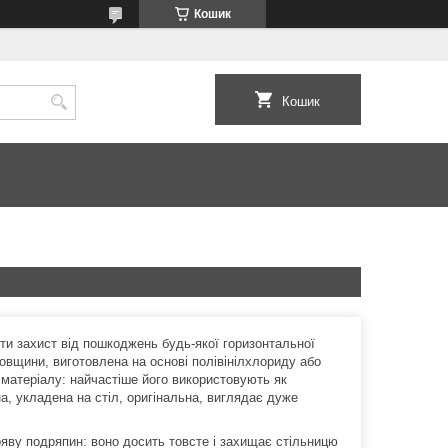
Кошик
Кошик
ти захист від пошкоджень будь-якої горизонтальної
товщини, виготовлена на основі полівінілхлориду або
 матеріалу: найчастіше його використовують як
на, укладена на стіл, оригінальна, виглядає дуже
ояву подряпин: воно досить товсте і захищає стільницю