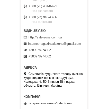
Лайф (Іван)
+380 (95) 431-09-21
Віта (Водафон)
+380 (97) 946-43-66
Віта (Київстар)
http://sale-zone.com.ua
internetmagazinsalezone@gmail.com
+380978274362
+380978274362
Самовивіз будь-якого товару (можна
буде забрати прям зі складу) вул.
Келецька, б. 50 Вінниця Вінницька
область, Вінниця, Україна
Інтернет-магазин «Sale Zone»