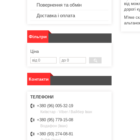
від мож
Повернення та обмін
дорогі к
Доставка і оплата
М'яке ск
альтано
Фільтри
Ціна
Контакти
+380 (96) 005-32-19
Київстар - Viber / Вайбер Іван
+380 (95) 779-15-08
Водафон (Іван)
+380 (93) 274-08-81