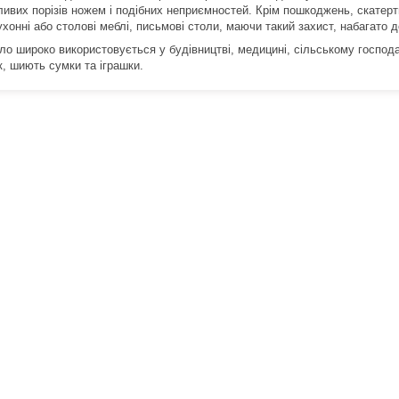
ливих порізів ножем і подібних неприємностей. Крім пошкоджень, скатерти
ухонні або столові меблі, письмові столи, маючи такий захист, набагато
ло широко використовується у будівництві, медицині, сільському господа
к, шиють сумки та іграшки.