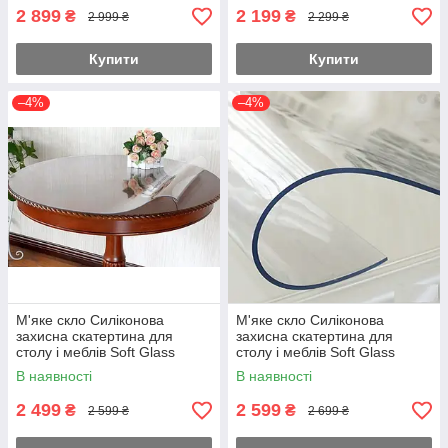
2 899
2 199
₴
₴
2 999 ₴
2 299 ₴
Купити
Купити
–4%
–4%
М'яке скло Силіконова
М'яке скло Силіконова
захисна скатертина для
захисна скатертина для
столу і меблів Soft Glass
столу і меблів Soft Glass
(2.4х1.0м) Товщина 2мм
(2.5х1.0м) Товщина 2мм
В наявності
В наявності
Прозора
Прозора
2 499
2 599
₴
₴
2 599 ₴
2 699 ₴