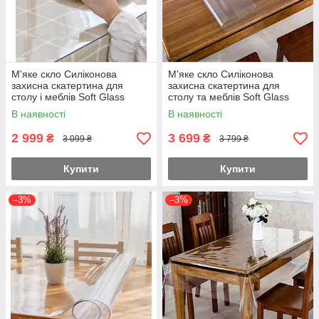
М'яке скло Силіконова
М'яке скло Силіконова
захисна скатертина для
захисна скатертина для
столу і меблів Soft Glass
столу та меблів Soft Glass
(2.9х1.0м) Товщина 2мм
(3.6х1.0м) товщина 2.0мм
В наявності
В наявності
Прозора
Прозора
2 999
3 699
₴
₴
3 099 ₴
3 799 ₴
Купити
Купити
–3%
–3%