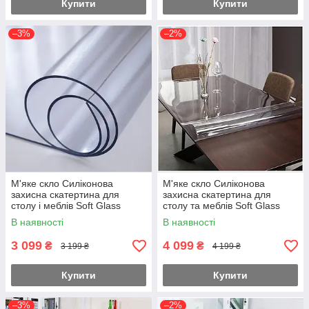
Купити
Купити
–3%
–2%
М'яке скло Силіконова
М'яке скло Силіконова
захисна скатертина для
захисна скатертина для
столу і меблів Soft Glass
столу та меблів Soft Glass
(3.0х1.0м) Товщина 2мм
(4.0х1.0м) товщина 2.0мм
В наявності
В наявності
Прозора
Прозора
3 099
4 099
₴
₴
3 199 ₴
4 199 ₴
Купити
Купити
–3%
–2%