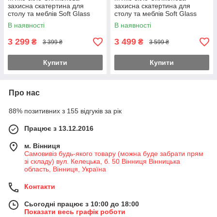
захисна скатертина для
захисна скатертина для
столу та меблів Soft Glass
столу та меблів Soft Glass
(3.2х1.0м) товщина 2.0мм
(3.4х1.0м) товщина 2.0мм
В наявності
В наявності
Прозора
Прозора
3 299
3 499
₴
₴
3 399 ₴
3 599 ₴
Купити
Купити
Про нас
88% позитивних з 155 відгуків за рік
Працює з 13.12.2016
м. Вінниця
Самовивіз будь-якого товару (можна буде забрати прям
зі складу) вул. Келецька, б. 50 Вінниця Вінницька
область, Вінниця, Україна
Контакти
Сьогодні працює з 10:00 до 18:00
Показати весь графік роботи