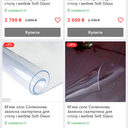
виготовлення продукції медичного призначення.
столу і меблів Soft Glass
столу і меблів Soft Glass
(2.7х1.0м) Товщина 2мм
(2.6х1.0м) Товщина 2мм
Вироби цього типу відрізняються стійкістю до дії
В наявності
В наявності
Прозора
Прозора
високих температур. Тобто скатертини цього типу в
2 799
2 699
₴
₴
2 899 ₴
2 799 ₴
змозі витримувати перепади температури від -200 до
+200 градусів.
Купити
Купити
–3%
–4%
М'яке скло Силіконова
М'яке скло Силіконова
захисна скатертина для
захисна скатертина для
столу і меблів Soft Glass
столу і меблів Soft Glass
(2.8х1.0м) Товщина 2мм
(2.1х1.0м) Товщина 2мм
В наявності
В наявності
Прозора
Прозора