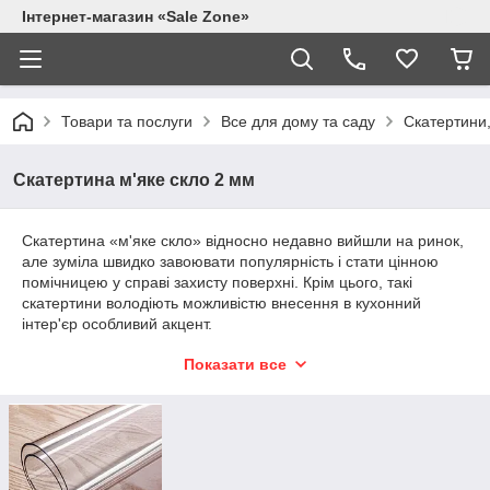
Інтернет-магазин «Sale Zone»
Товари та послуги
Все для дому та саду
Скатертини,
Скатертина м'яке скло 2 мм
Скатертина «м'яке скло» відносно недавно вийшли на ринок,
але зуміла швидко завоювати популярність і стати цінною
помічницею у справі захисту поверхні. Крім цього, такі
скатертини володіють можливістю внесення в кухонний
інтер'єр особливий акцент.
Досить часто власники кафе і ресторанів вибирають такі
Показати все
скатертини для захисту столів, особливо часто важливо для
меблів, виробленої з деревини. Прозора скатертину м'яке
скло на столі не приховає деревної фактури і разом з тим
зможе надійно захистить. поверхня стільниці.
Використовуючи рідке скло замість скатертини споживач
отримає наступні переваги.