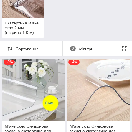
Тривалий термін служби. Такі скатертини можуть
використовуватися роками і при цьому втрачати
зовнішнього вигляду. За заявами деяких виробників
термін придатності таких скатертин становить до 50
Скатертина м'яке
років.
скло 2 мм
(ширина 1,0 м)
Проста експлуатація. Стіл з покриттям легко
привести в порядок, для цього достатньо промити із
застосуванням звичайної губки. Вся справа в тому, що
Сортування
0
Фільтри
бруд і рідини не можуть вбратися в поверхню покриття.
Так як спосіб її укладання забезпечує надійне
–3%
–4%
прилипання скатертини до стільниці, то вона не буде
ковзати по поверхні останньої, це особливо важливо,
якщо за столом знаходяться діти
Покриття такого типу не шарудить і приглушує дзвін
посуду.
Скатертини цього типу не мнуться. Вони швидко
приймають вихідну форму і залишити на його поверхні
можна залишити, приклавши певні зусилля.
Такі вироби відповідають вимогам безпеки, так як
матеріали, що застосовуються для їх виробництва
М'яке скло Силіконова
М'яке скло Силіконова
екологічно безпечні. Їх часто застосовують для
захисна скатертина для
захисна скатертина для