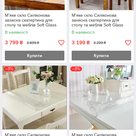
М'яке скло Силіконова
М'яке скло Силіконова
захисна скатертина для
захисна скатертина для
столу та меблів Soft Glass
столу та меблів Soft Glass
(3.7х1.0м) товщина 2.0мм
(3.1х1.0м) товщина 2.0мм
В наявності
В наявності
Прозора
Прозора
3 799
3 199
₴
₴
3 899 ₴
3 299 ₴
Купити
Купити
–3%
–3%
М'яке скло Силіконова
М'яке скло Силіконова