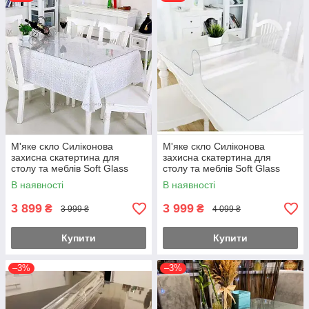
М'яке скло Силіконова
М'яке скло Силіконова
захисна скатертина для
захисна скатертина для
столу та меблів Soft Glass
столу та меблів Soft Glass
(3.8х1.0м) товщина 2.0мм
(3.9х1.0м) товщина 2.0мм
В наявності
В наявності
Прозора
Прозора
3 899
3 999
₴
₴
3 999 ₴
4 099 ₴
Купити
Купити
–3%
–3%