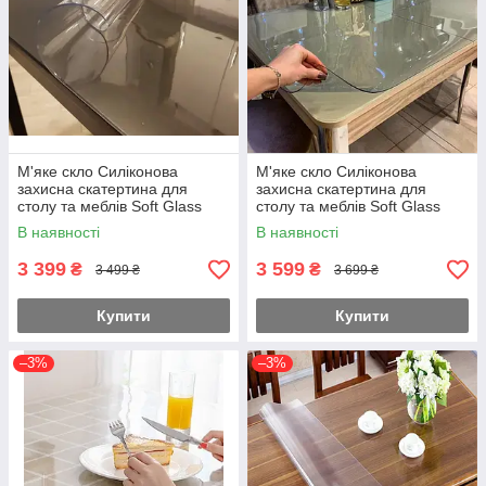
М'яке скло Силіконова
М'яке скло Силіконова
захисна скатертина для
захисна скатертина для
столу та меблів Soft Glass
столу та меблів Soft Glass
(3.3х1.0м) товщина 2.0мм
(3.5х1.0м) товщина 2.0мм
В наявності
В наявності
Прозора
Прозора
3 399
3 599
₴
₴
3 499 ₴
3 699 ₴
Купити
Купити
–3%
–3%