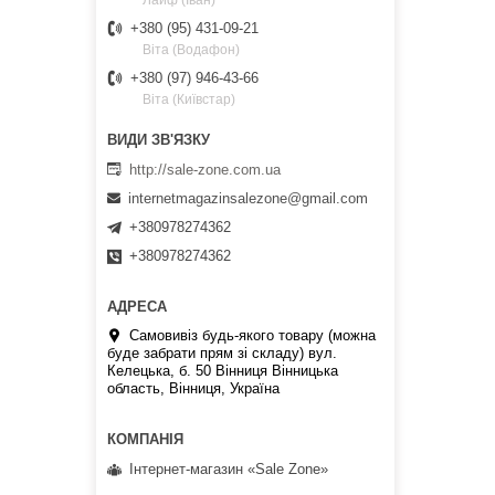
Лайф (Іван)
+380 (95) 431-09-21
Віта (Водафон)
+380 (97) 946-43-66
Віта (Київстар)
http://sale-zone.com.ua
internetmagazinsalezone@gmail.com
+380978274362
+380978274362
Самовивіз будь-якого товару (можна
буде забрати прям зі складу) вул.
Келецька, б. 50 Вінниця Вінницька
область, Вінниця, Україна
Інтернет-магазин «Sale Zone»