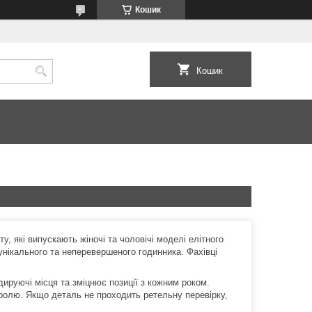
Кошик
Кошик
у, які випускають жіночі та чоловічі моделі елітного
унікального та неперевершеного годинника. Фахівці
дируючі місця та зміцнює позиції з кожним роком.
тролю. Якщо деталь не проходить ретельну перевірку,