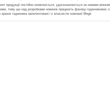
ент продукції постійно оновлюється, удосконалюється за новими віяння
ними, тому що над розробками новинок працюють фахівці годинникових сп
 зразок годинника запатентовані і є власністю компанії Megir.