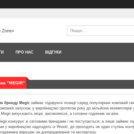
e Zone»
ТИ
ПРО НАС
ВІДГУКИ
ики "MEGIR"
к бренду Megir
займає лідируючі позиції серед популярних компаній світ
Компанія запускає у виробництво протягом року до мільйона екземплярів 
 Megir випускають міцні, високоякісні, а головне годинник на віки.
gir конкурує зі світовими брендами і не поступається, а лише займає лі
ми у виробництво надходять із Японії, де проходять не один ступінь кон
годинника вирушає на доопрацювання та експертизу.