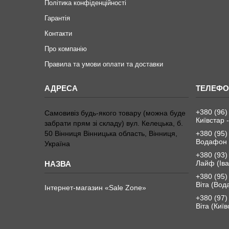
Політика конфіденційності
Гарантія
Контакти
Про компанію
Правила та умови оплати та доставки
+380 (96)
Самовивіз будь-якого товару (можна буде
Київстар -
забрати прям зі складу) вул. Келецька, б.
50 Вінниця Вінницька область, Вінниця,
+380 (95)
Водафон 
Україна
+380 (93)
Лайф (Іва
+380 (95)
Віта (Вод
Інтернет-магазин «Sale Zone»
+380 (97)
Віта (Київ