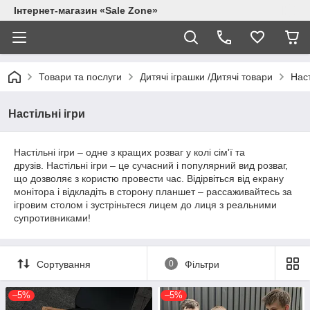
Інтернет-магазин «Sale Zone»
Товари та послуги
Дитячі іграшки /Дитячі товари
Наст
Настільні ігри
Настільні ігри – одне з кращих розваг у колі сім'ї та
друзів.
Настільні ігри – це сучасний і популярний вид розваг,
що дозволяє з користю провести час. Відірвіться від екрану
монітора і відкладіть в сторону планшет – рассаживайтесь за
ігровим столом і зустріньтеся лицем до лиця з реальними
супротивниками!
Сортування
0
Фільтри
–5%
–5%